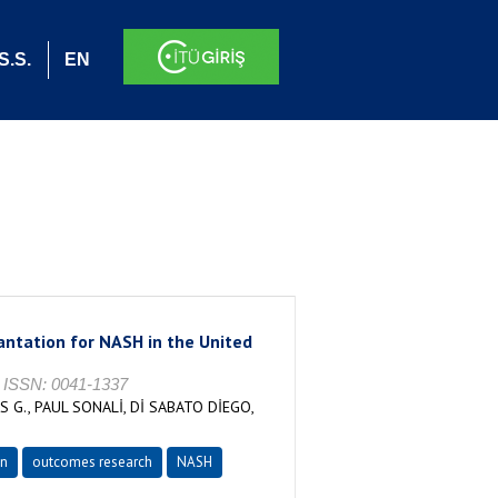
S.S.
EN
antation for NASH in the United
 ISSN: 0041-1337
G., PAUL SONALİ, Dİ SABATO DİEGO,
on
outcomes research
NASH