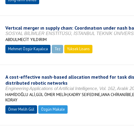
Vertıcal merger ın supply chaın: Coordınatıon under nash ba
SOSYAL BİLİMLER ENSTİTÜSÜ, İSTANBUL TEKNİK ÜNİVERSİT
ABDULMECİT YILDIRIM
Mehmet Özgür Kayalıca
Tez
Yüksek Lisans
Tamamlandı
A cost-effective nash-based allocation method for task dis
distributed robotic networks
Engineering Applications of Artificial Intelligence, Vol. 162, Aralık
HAMİDOĞLU ALİ,GÜL ÖMER MELİH,KADRY SEIFEDINE,JANA CHİRANJİBE,
KORAY
Ömer Melih Gül
Özgün Makale