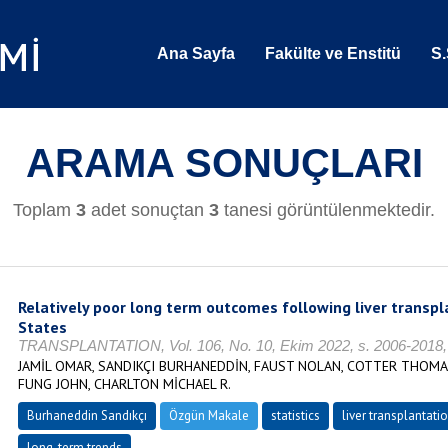
Ana Sayfa
Fakülte ve Enstitü
S.
ARAMA SONUÇLARI
Toplam
3
adet sonuçtan
3
tanesi görüntülenmektedir.
Relatively poor long term outcomes following liver transpl
States
TRANSPLANTATION, Vol. 106, No. 10, Ekim 2022, s. 2006-2018,
JAMİL OMAR, SANDIKÇI BURHANEDDİN, FAUST NOLAN, COTTER THOMAS 
FUNG JOHN, CHARLTON MİCHAEL R.
Burhaneddin Sandıkçı
Özgün Makale
statistics
liver transplantati
long-term trends