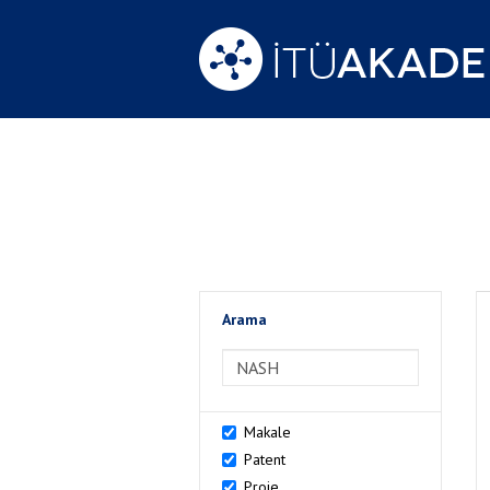
Arama
>Arama
Makale
Patent
Proje