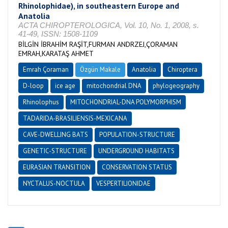
Rhinolophidae), in southeastern Europe and
Anatolia
ACTA CHIROPTEROLOGICA, Vol. 10, No. 1, 2008, s.
41-49, ISSN: 1508-1109
BİLGİN İBRAHİM RAŞİT,FURMAN ANDRZEJ,ÇORAMAN
EMRAH,KARATAŞ AHMET
Emrah Çoraman
Özgün Makale
Anatolia
Chiroptera
D-loop
ice age
mitochondrial DNA
phylogeography
Rhinolophus
MITOCHONDRIAL-DNA POLYMORPHISM
TADARIDA-BRASILIENSIS-MEXICANA
CAVE-DWELLING BATS
POPULATION-STRUCTURE
GENETIC-STRUCTURE
UNDERGROUND HABITATS
EURASIAN TRANSITION
CONSERVATION STATUS
NYCTALUS-NOCTULA
VESPERTILIONIDAE