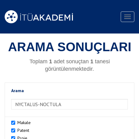
Toggl
navig
ARAMA SONUÇLARI
Toplam
1
adet sonuçtan
1
tanesi
görüntülenmektedir.
Arama
>Arama
Makale
Patent
Proje