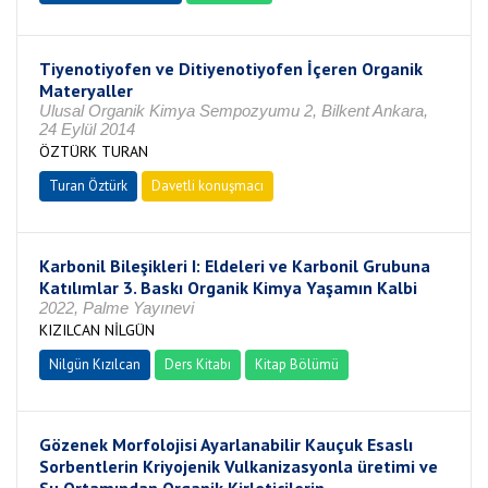
Tiyenotiyofen ve Ditiyenotiyofen İçeren Organik
Materyaller
Ulusal Organik Kimya Sempozyumu 2, Bilkent Ankara,
24 Eylül 2014
ÖZTÜRK TURAN
Turan Öztürk
Davetli konuşmacı
Karbonil Bileşikleri I: Eldeleri ve Karbonil Grubuna
Katılımlar 3. Baskı Organik Kimya Yaşamın Kalbi
2022, Palme Yayınevi
KIZILCAN NİLGÜN
Nilgün Kızılcan
Ders Kitabı
Kitap Bölümü
Gözenek Morfolojisi Ayarlanabilir Kauçuk Esaslı
Sorbentlerin Kriyojenik Vulkanizasyonla üretimi ve