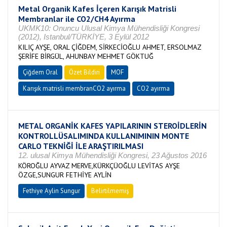
Metal Organik Kafes İçeren Karışık Matrisli
Membranlar ile CO2/CH4 Ayırma
UKMK10: Onuncu Ulusal Kimya Mühendisliği Kongresi
(2012), Istanbul/TÜRKİYE, 3 Eylül 2012
KILIÇ AYŞE, ORAL ÇİĞDEM, SİRKECİOĞLU AHMET, ERSOLMAZ
ŞERİFE BİRGÜL, AHUNBAY MEHMET GÖKTUĞ
Çiğdem Oral
Özet Bildiri
MOF
Karışık matrisli membranCO2 ayırma
CO2 ayırma
METAL ORGANİK KAFES YAPILARININ STEROİDLERİN
KONTROLLÜSALIMINDA KULLANIMININ MONTE
CARLO TEKNİĞİ İLE ARAŞTIRILMASI
12. ulusal Kimya Mühendisliği Kongresi, 23 Ağustos 2016
KÖROĞLU AYVAZ MERVE,KÜRKÇÜOĞLU LEVİTAS AYŞE
ÖZGE,SUNGUR FETHİYE AYLİN
Fethiye Aylin Sungur
Belirtilmemiş