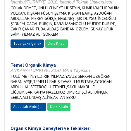
İstanbul/TÜRKİYE, 2010, İstanbul Teknik Üniversitesi
ÇOLAK DEMET, ÜNLÜ CÜNEYT HÜSEYİN, KUMBARACI İBRAHİM
VOLKAN, KIŞKAN FÜSUN ŞEYMA, KIŞKAN BARIŞ, AYDOĞAN
ABDULLAH, MEREY GÖKÇE, ERGÜNEŞ IŞIK DUYGU, İNCEOĞLU
ŞEBNEM, GACAL BURÇİN, KARAHASANOĞLU MÜFİDE DURİYE,
ÇAKIR ÇANAK TUBA, ALDAŞ CANDAN ÖZLEM, GÜNAY UFUK
SAİM, YILMAZ ALİ GÖRKEM
Tuba Çakır Çanak
Ders Kitabı
Temel Organik Kimya
ANKARA/TÜRKİYE, 2020, Bilim Yayınları
TÜLÜ METİN,YILDIRIR YILMAZ,YAVUZ SERKAN,UZGÖREN
BARAN AYŞE,TEMELLİ BARIŞ,TAVASLI MUSTAFA,AYDOĞAN
ABDULLAH,SEFEROĞLU ZEYNEL,SAYIL MAKBULE
ÇİĞDEM,SARIKAHYA NAZLI,KOZ ÖMER,DİŞLİ ALİ,DİNÇER
SEBLA,ALTUNDAŞ ALİYE,AKTAN EBRU
Abdullah Aydoğan
Ders Kitabı
Organik Kimya Deneyleri ve Teknikleri