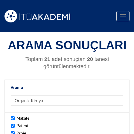
Toggl
navig
ARAMA SONUÇLARI
Toplam
21
adet sonuçtan
20
tanesi
görüntülenmektedir.
Arama
>Arama
Makale
Patent
Proje