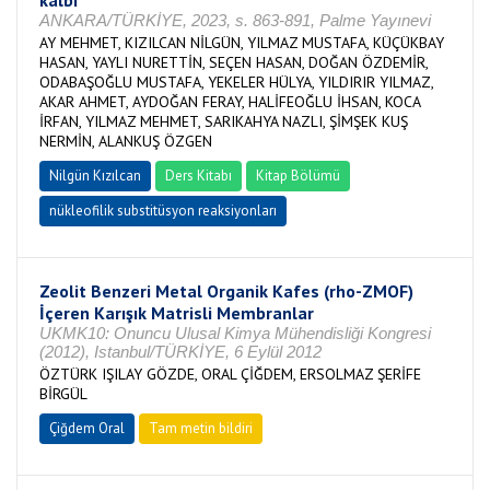
kalbi
ANKARA/TÜRKİYE, 2023, s. 863-891, Palme Yayınevi
AY MEHMET, KIZILCAN NİLGÜN, YILMAZ MUSTAFA, KÜÇÜKBAY
HASAN, YAYLI NURETTİN, SEÇEN HASAN, DOĞAN ÖZDEMİR,
ODABAŞOĞLU MUSTAFA, YEKELER HÜLYA, YILDIRIR YILMAZ,
AKAR AHMET, AYDOĞAN FERAY, HALİFEOĞLU İHSAN, KOCA
İRFAN, YILMAZ MEHMET, SARIKAHYA NAZLI, ŞİMŞEK KUŞ
NERMİN, ALANKUŞ ÖZGEN
Nilgün Kızılcan
Ders Kitabı
Kitap Bölümü
nükleofilik substitüsyon reaksiyonları
Zeolit Benzeri Metal Organik Kafes (rho-ZMOF)
İçeren Karışık Matrisli Membranlar
UKMK10: Onuncu Ulusal Kimya Mühendisliği Kongresi
(2012), Istanbul/TÜRKİYE, 6 Eylül 2012
ÖZTÜRK IŞILAY GÖZDE, ORAL ÇİĞDEM, ERSOLMAZ ŞERİFE
BİRGÜL
Çiğdem Oral
Tam metin bildiri