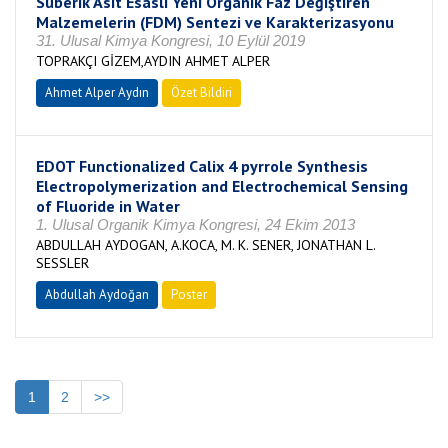
Suberik Asit Esaslı Yeni Organik Faz Değiştiren
Malzemelerin (FDM) Sentezi ve Karakterizasyonu
31. Ulusal Kimya Kongresi, 10 Eylül 2019
TOPRAKÇI GİZEM,AYDIN AHMET ALPER
Ahmet Alper Aydın
Özet Bildiri
EDOT Functionalized Calix 4 pyrrole Synthesis
Electropolymerization and Electrochemical Sensing
of Fluoride in Water
1. Ulusal Organik Kimya Kongresi, 24 Ekim 2013
ABDULLAH AYDOGAN, A.KOCA, M. K. SENER, JONATHAN L.
SESSLER
Abdullah Aydoğan
Poster
1
2
>>