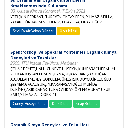
Su Ortamından Organik Kirleticilerin
örneklenmesinde Kullanımı
33. Ulusal Kimya Kongresi, 7 Ekim 2021
YETİŞKİN BERKANT, TÜREYEN OKTAY EREN, YILMAZ ATİLLA,
YAKAN DÜNDAR SEVİL DENİZ, OKAY OYA, OKAY OĞUZ
Sevil Deniz Yakan Dündar
Özet Bildiri
Spektroskopi ve Spektral Yöntemler Organik Kimya
Deneyleri ve Teknikleri
2009, İTÜ İnşaat Fakültesi Matbaası
ÇOLAK DEMET,ÜNLÜ CÜNEYT HÜSEYİN,KUMBARACI İBRAHİM
VOLKAN,KIŞKAN FÜSUN ŞEYMA,KIŞKAN BARIŞ,AYDOĞAN
ABDULLAH,MEREY GÖKÇE,ERGÜNEŞ IŞIK DUYGU,İNCEOĞLU
ŞEBNEM,GACAL BURÇİN,KARAHASANOĞLU MÜFİDE
DURİYE,ÇAKIR ÇANAK TUBA,CANDAN ÖZLEM,GÜNAY UFUK
SAİM,YILMAZ ALİ GÖRKEM
Cüneyt Hüseyin Ünlü
Ders Kitabı
Kitap Bölümü
Organik Kimya Deneyleri ve Teknikleri