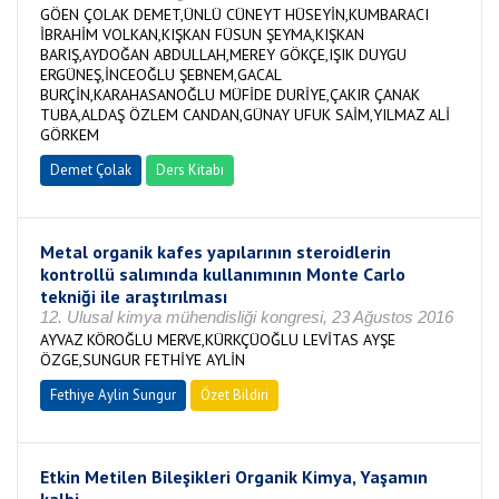
GÖEN ÇOLAK DEMET,ÜNLÜ CÜNEYT HÜSEYİN,KUMBARACI
İBRAHİM VOLKAN,KIŞKAN FÜSUN ŞEYMA,KIŞKAN
BARIŞ,AYDOĞAN ABDULLAH,MEREY GÖKÇE,IŞIK DUYGU
ERGÜNEŞ,İNCEOĞLU ŞEBNEM,GACAL
BURÇİN,KARAHASANOĞLU MÜFİDE DURİYE,ÇAKIR ÇANAK
TUBA,ALDAŞ ÖZLEM CANDAN,GÜNAY UFUK SAİM,YILMAZ ALİ
GÖRKEM
Demet Çolak
Ders Kitabı
Metal organik kafes yapılarının steroidlerin
kontrollü salımında kullanımının Monte Carlo
tekniği ile araştırılması
12. Ulusal kimya mühendisliği kongresi, 23 Ağustos 2016
AYVAZ KÖROĞLU MERVE,KÜRKÇÜOĞLU LEVİTAS AYŞE
ÖZGE,SUNGUR FETHİYE AYLİN
Fethiye Aylin Sungur
Özet Bildiri
Etkin Metilen Bileşikleri Organik Kimya, Yaşamın