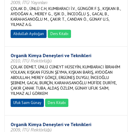
2009, İTÜ Yayınları
ÇOLAK D., ÜNLÜ C.H, KUMBARACI İ.V., GÜNGÖR F.Ş., KIŞKAN B.,
AYDOĞAN A., MEREY G., IŞIK D., İNCEOĞLU Ş., GACAL B.,
KARAHASANOĞLU M., ÇAKIR T., CANDAN Ö., GÜNAY U.S,
YILMAZ A.G.
Abdullah Aydoğan
Ders Kitabı
Organik Kimya Deneyleri ve Teknikleri
2010, İTÜ Rektörlüğü
ÇOLAK DEMET, ÜNLÜ CÜNEYT HÜSEYİN, KUMBARACI İBRAHİM
VOLKAN, KIŞKAN FÜSUN ŞEYMA, KIŞKAN BARIŞ, AYDOĞAN
ABDULLAH, MEREY GÖKÇE, ERGÜNEŞ DUYGU, İNCEOĞLU
ŞEBNEM, GACAL BURÇİN, KARAHASANOĞLU MÜFİDE DURİYE,
ÇAKIR ÇANAK TUBA, ALDAŞ ÖZLEM, GÜNAY UFUK SAİM,
YILMAZ ALİ GÖRKEM
Ufuk Saim Günay
Ders Kitabı
Organik Kimya Deneyleri ve Teknikleri
2009, İTÜ Rektörlüğü