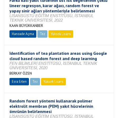
Farklı katı yakıt türlerinin üst ısıl değerlerinin çoklu
lineer regresyon, karar ağacı, random forest ve
yapay sinir ağları yöntemleriyle belirlenmesi
LİSANSÜSTÜ EĞİTİM ENSTİTÜSÜ, İSTANBUL
TEKNİK ÜNİVERSİTESİ, 2022
KAAN BÜYÜKKANBER
Hanzade Açma
Tez
Yüksek Lisans
Tamamlandı
Identification of tea plantation areas using Google
cloud based random forest and deep learning
FEN BİLİMLERİ ENSTİTÜSÜ, İSTANBUL TEKNİK
ÜNİVERSİTESİ, 2020
BERKAY ÖZEN
Esra Erten
Tez
Yüksek Lisans
Tamamlandı
Random forest yöntemi kullanarak polimer
elektrolit membran (PEM) yakıt hücrelerinin
ömrünün belirlenmesi
LİSANSÜSTÜ EĞİTİM ENSTİTÜSÜ, İSTANBUL