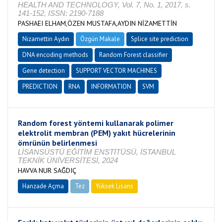
HEALTH AND TECHNOLOGY, Vol. 7, No. 1, 2017, s.
141-152, ISSN: 2190-7188
PASHAEI ELHAM,ÖZEN MUSTAFA,AYDIN NİZAMETTİN
Nizamettin Aydın
Özgün Makale
Splice site prediction
DNA encoding methods
Random Forest classifier
Gene detection
SUPPORT VECTOR MACHINES
PREDICTION
RNA
INFORMATION
SVM
Random forest yöntemi kullanarak polimer
elektrolit membran (PEM) yakıt hücrelerinin
ömrünün belirlenmesi
LİSANSÜSTÜ EĞİTİM ENSTİTÜSÜ, İSTANBUL
TEKNİK ÜNİVERSİTESİ, 2024
HAVVA NUR SAĞDIÇ
Hanzade Açma
Tez
Yüksek Lisans
Tamamlandı