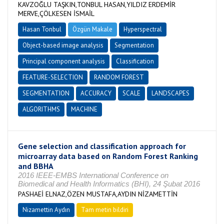
KAVZOĞLU TAŞKIN,TONBUL HASAN,YILDIZ ERDEMİR
MERVE,ÇÖLKESEN İSMAİL
Hasan Tonbul
Özgün Makale
Hyperspectral
Object-based image analysis
Segmentation
Principal component analysis
Classification
FEATURE-SELECTION
RANDOM FOREST
SEGMENTATION
ACCURACY
SCALE
LANDSCAPES
ALGORITHMS
MACHINE
Gene selection and classification approach for
microarray data based on Random Forest Ranking
and BBHA
2016 IEEE-EMBS International Conference on
Biomedical and Health Informatics (BHI), 24 Şubat 2016
PASHAEİ ELNAZ,ÖZEN MUSTAFA,AYDIN NİZAMETTİN
Nizamettin Aydın
Tam metin bildiri