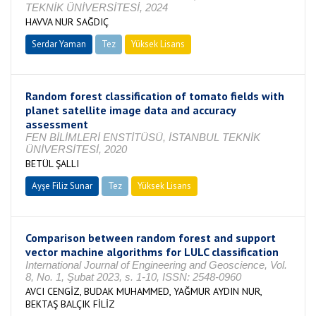
TEKNİK ÜNİVERSİTESİ, 2024
HAVVA NUR SAĞDIÇ
Serdar Yaman
Tez
Yüksek Lisans
Tamamlandı
Random forest classification of tomato fields with
planet satellite image data and accuracy
assessment
FEN BİLİMLERİ ENSTİTÜSÜ, İSTANBUL TEKNİK
ÜNİVERSİTESİ, 2020
BETÜL ŞALLI
Ayşe Filiz Sunar
Tez
Yüksek Lisans
Tamamlandı
Comparison between random forest and support
vector machine algorithms for LULC classification
International Journal of Engineering and Geoscience, Vol.
8, No. 1, Şubat 2023, s. 1-10, ISSN: 2548-0960
AVCI CENGİZ, BUDAK MUHAMMED, YAĞMUR AYDIN NUR,
BEKTAŞ BALÇIK FİLİZ