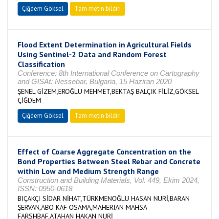
Çiğdem Göksel
Tam metin bildiri
Flood Extent Determination in Agricultural Fields
Using Sentinel-2 Data and Random Forest
Classification
Conference: 8th International Conference on Cartography
and GISAt: Nessebar, Bulgaria, 15 Haziran 2020
ŞENEL GİZEM,EROĞLU MEHMET,BEKTAŞ BALÇIK FİLİZ,GÖKSEL
ÇİĞDEM
Çiğdem Göksel
Tam metin bildiri
Effect of Coarse Aggregate Concentration on the
Bond Properties Between Steel Rebar and Concrete
within Low and Medium Strength Range
Construction and Building Materials, Vol. 449, Ekim 2024,
ISSN: 0950-0618
BIÇAKÇI SİDAR NİHAT,TÜRKMENOĞLU HASAN NURİ,BARAN
ŞERVAN,ABO KAF OSAMA,MAHERIAN MAHSA
FARSHBAF,ATAHAN HAKAN NURİ