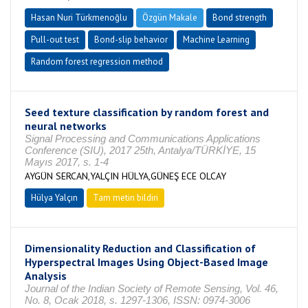
Hasan Nuri Türkmenoğlu
Özgün Makale
Bond strength
Pull-out test
Bond-slip behavior
Machine Learning
Random forest regression method
Seed texture classification by random forest and
neural networks
Signal Processing and Communications Applications
Conference (SIU), 2017 25th, Antalya/TÜRKİYE, 15
Mayıs 2017, s. 1-4
AYGÜN SERCAN,YALÇIN HÜLYA,GÜNEŞ ECE OLCAY
Hülya Yalçın
Tam metin bildiri
Dimensionality Reduction and Classification of
Hyperspectral Images Using Object-Based Image
Analysis
Journal of the Indian Society of Remote Sensing, Vol. 46,
No. 8, Ocak 2018, s. 1297-1306, ISSN: 0974-3006