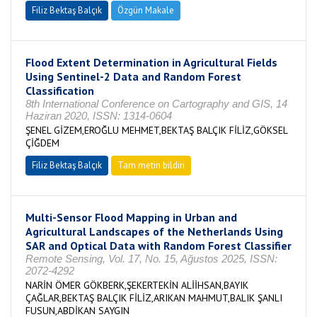
Filiz Bektaş Balçık
Özgün Makale
Flood Extent Determination in Agricultural Fields
Using Sentinel-2 Data and Random Forest
Classification
8th International Conference on Cartography and GIS, 14
Haziran 2020, ISSN: 1314-0604
ŞENEL GİZEM,EROĞLU MEHMET,BEKTAŞ BALÇIK FİLİZ,GÖKSEL
ÇİĞDEM
Filiz Bektaş Balçık
Tam metin bildiri
Multi-Sensor Flood Mapping in Urban and
Agricultural Landscapes of the Netherlands Using
SAR and Optical Data with Random Forest Classifier
Remote Sensing, Vol. 17, No. 15, Ağustos 2025, ISSN:
2072-4292
NARİN ÖMER GÖKBERK,ŞEKERTEKİN ALİİHSAN,BAYIK
ÇAĞLAR,BEKTAŞ BALÇIK FİLİZ,ARIKAN MAHMUT,BALIK ŞANLI
FUSUN,ABDİKAN SAYGIN