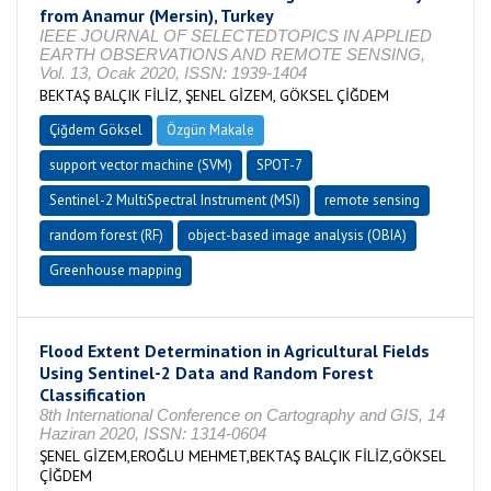
from Anamur (Mersin), Turkey
IEEE JOURNAL OF SELECTEDTOPICS IN APPLIED
EARTH OBSERVATIONS AND REMOTE SENSING,
Vol. 13, Ocak 2020, ISSN: 1939-1404
BEKTAŞ BALÇIK FİLİZ, ŞENEL GİZEM, GÖKSEL ÇİĞDEM
Çiğdem Göksel
Özgün Makale
support vector machine (SVM)
SPOT-7
Sentinel-2 MultiSpectral Instrument (MSI)
remote sensing
random forest (RF)
object-based image analysis (OBIA)
Greenhouse mapping
Flood Extent Determination in Agricultural Fields
Using Sentinel-2 Data and Random Forest
Classification
8th International Conference on Cartography and GIS, 14
Haziran 2020, ISSN: 1314-0604
ŞENEL GİZEM,EROĞLU MEHMET,BEKTAŞ BALÇIK FİLİZ,GÖKSEL
ÇİĞDEM