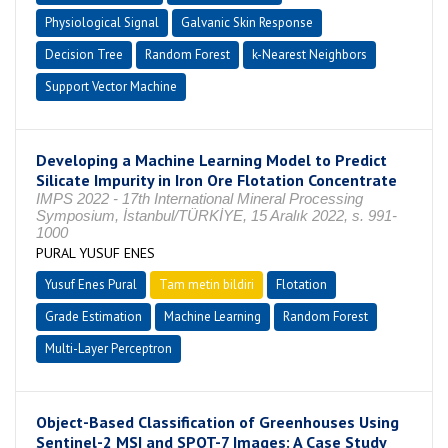
Physiological Signal
Galvanic Skin Response
Decision Tree
Random Forest
k-Nearest Neighbors
Support Vector Machine
Developing a Machine Learning Model to Predict
Silicate Impurity in Iron Ore Flotation Concentrate
IMPS 2022 - 17th International Mineral Processing
Symposium, İstanbul/TÜRKİYE, 15 Aralık 2022, s. 991-
1000
PURAL YUSUF ENES
Yusuf Enes Pural
Tam metin bildiri
Flotation
Grade Estimation
Machine Learning
Random Forest
Multi-Layer Perceptron
Object-Based Classification of Greenhouses Using
Sentinel-2 MSI and SPOT-7 Images: A Case Study