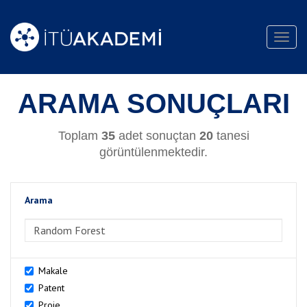
Toggl
navig
ARAMA SONUÇLARI
Toplam
35
adet sonuçtan
20
tanesi
görüntülenmektedir.
Arama
>Arama
Makale
Patent
Proje