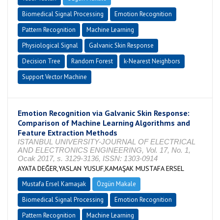
Biomedical Signal Processing
Emotion Recognition
Pattern Recognition
Machine Learning
Physiological Signal
Galvanic Skin Response
Decision Tree
Random Forest
k-Nearest Neighbors
Support Vector Machine
Emotion Recognition via Galvanic Skin Response:
Comparison of Machine Learning Algorithms and
Feature Extraction Methods
ISTANBUL UNIVERSITY-JOURNAL OF ELECTRICAL
AND ELECTRONICS ENGINEERING, Vol. 17, No. 1,
Ocak 2017, s. 3129-3136, ISSN: 1303-0914
AYATA DEĞER,YASLAN YUSUF,KAMAŞAK MUSTAFA ERSEL
Mustafa Ersel Kamaşak
Özgün Makale
Biomedical Signal Processing
Emotion Recognition
Pattern Recognition
Machine Learning