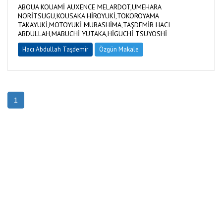
ABOUA KOUAMİ AUXENCE MELARDOT,UMEHARA
NORİTSUGU,KOUSAKA HİROYUKİ,TOKOROYAMA
TAKAYUKİ,MOTOYUKİ MURASHİMA,TAŞDEMİR HACI
ABDULLAH,MABUCHİ YUTAKA,HİGUCHİ TSUYOSHİ
Hacı Abdullah Taşdemir
Özgün Makale
1