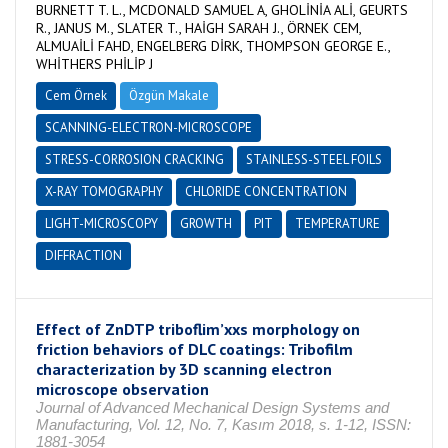
BURNETT T. L., MCDONALD SAMUEL A, GHOLİNİA ALİ, GEURTS
R., JANUS M., SLATER T., HAİGH SARAH J., ÖRNEK CEM,
ALMUAİLİ FAHD, ENGELBERG DİRK, THOMPSON GEORGE E.,
WHİTHERS PHİLİP J
Cem Örnek
Özgün Makale
SCANNING-ELECTRON-MICROSCOPE
STRESS-CORROSION CRACKING
STAINLESS-STEEL FOILS
X-RAY TOMOGRAPHY
CHLORIDE CONCENTRATION
LIGHT-MICROSCOPY
GROWTH
PIT
TEMPERATURE
DIFFRACTION
Effect of ZnDTP triboflim’xxs morphology on
friction behaviors of DLC coatings: Tribofilm
characterization by 3D scanning electron
microscope observation
Journal of Advanced Mechanical Design Systems and
Manufacturing, Vol. 12, No. 7, Kasım 2018, s. 1-12, ISSN:
1881-3054