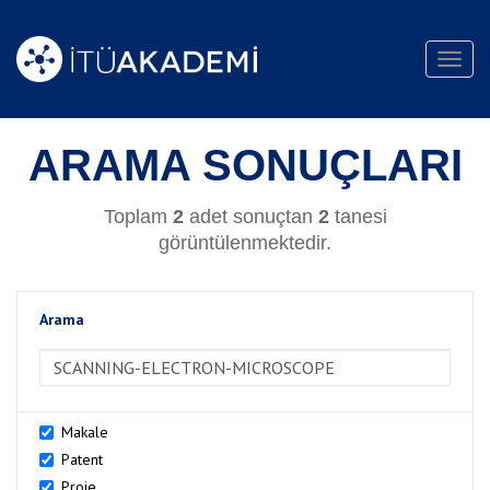
Toggl
navig
ARAMA SONUÇLARI
Toplam
2
adet sonuçtan
2
tanesi
görüntülenmektedir.
Arama
>Arama
Makale
Patent
Proje