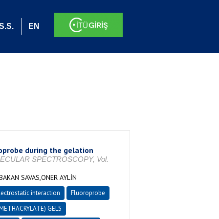
S.S.
EN
roprobe during the gelation
ECULAR SPECTROSCOPY, Vol.
BAKAN SAVAS,ONER AYLİN
lectrostatic interaction
Fluoroprobe
 METHACRYLATE) GELS