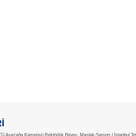
İ
 İTÜ Ayazağa Kampüsü Rektörlük Binası, Maslak-Sarıyer / İstanbul Te