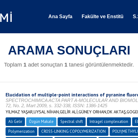
Ana Sayfa
Fakülte ve Enstitü
S.
ARAMA SONUÇLARI
Toplam
1
adet sonuçtan
1
tanesi görüntülenmektedir.
Elucidation of multiple-point interactions of pyranine fluo
SPECTROCHIMICA ACTA PART A-MOLECULAR AND BIOMOL
72, No. 2, Mart 2009, s. 332-338, ISSN: 1386-1425
YILMAZ YAŞAR,UYSAL NİHAN,GELİR ALİ,GÜNEY ORHAN,DK AKTAŞ,GOGE
Ali Gelir
Özgün Makale
Spectral shift
Intragel complexation
E
Polymerization
CROSS-LINKING COPOLYMERIZATION
POLY(METHYL