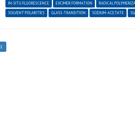
IN-SITU FLUORESCENCE
EXCIMER FORMATION
RADICAL POLYMERIZ
SOLVENT POLARITIES
GLASS-TRANSITION
SODIUM-ACETATE
SL
1