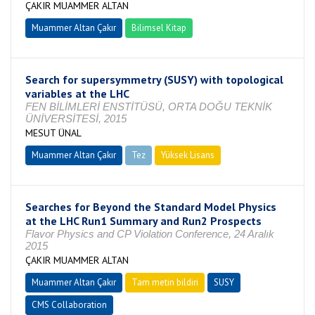
ÇAKIR MUAMMER ALTAN
Muammer Altan Çakır
Bilimsel Kitap
Search for supersymmetry (SUSY) with topological
variables at the LHC
FEN BİLİMLERİ ENSTİTÜSÜ, ORTA DOĞU TEKNİK
ÜNİVERSİTESİ, 2015
MESUT ÜNAL
Muammer Altan Çakır
Tez
Yüksek Lisans
Tamamlandı
Searches for Beyond the Standard Model Physics
at the LHC Run1 Summary and Run2 Prospects
Flavor Physics and CP Violation Conference, 24 Aralık
2015
ÇAKIR MUAMMER ALTAN
Muammer Altan Çakır
Tam metin bildiri
SUSY
CMS Collaboration