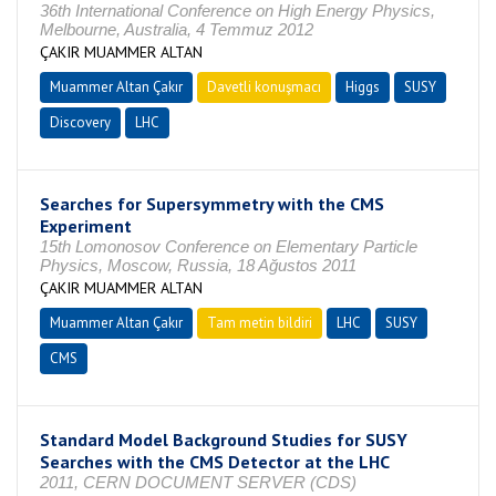
36th International Conference on High Energy Physics,
Melbourne, Australia, 4 Temmuz 2012
ÇAKIR MUAMMER ALTAN
Muammer Altan Çakır
Davetli konuşmacı
Higgs
SUSY
Discovery
LHC
Searches for Supersymmetry with the CMS
Experiment
15th Lomonosov Conference on Elementary Particle
Physics, Moscow, Russia, 18 Ağustos 2011
ÇAKIR MUAMMER ALTAN
Muammer Altan Çakır
Tam metin bildiri
LHC
SUSY
CMS
Standard Model Background Studies for SUSY
Searches with the CMS Detector at the LHC
2011, CERN DOCUMENT SERVER (CDS)