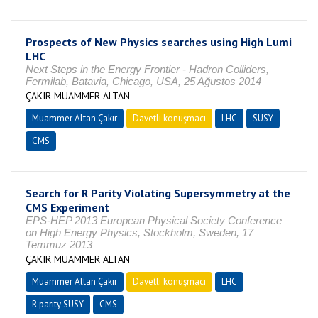
Prospects of New Physics searches using High Lumi
LHC
Next Steps in the Energy Frontier - Hadron Colliders,
Fermilab, Batavia, Chicago, USA, 25 Ağustos 2014
ÇAKIR MUAMMER ALTAN
Muammer Altan Çakır
Davetli konuşmacı
LHC
SUSY
CMS
Search for R Parity Violating Supersymmetry at the
CMS Experiment
EPS-HEP 2013 European Physical Society Conference
on High Energy Physics, Stockholm, Sweden, 17
Temmuz 2013
ÇAKIR MUAMMER ALTAN
Muammer Altan Çakır
Davetli konuşmacı
LHC
R parity SUSY
CMS