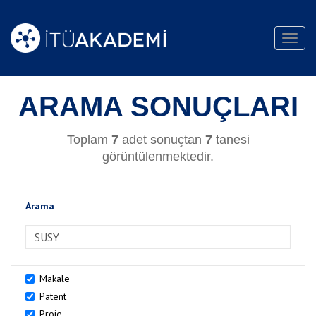
Toggl
navig
ARAMA SONUÇLARI
Toplam
7
adet sonuçtan
7
tanesi
görüntülenmektedir.
Arama
>Arama
Makale
Patent
Proje