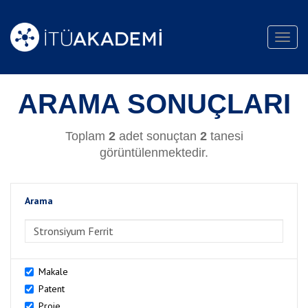
Toggl
navig
ARAMA SONUÇLARI
Toplam
2
adet sonuçtan
2
tanesi
görüntülenmektedir.
Arama
>Arama
Makale
Patent
Proje