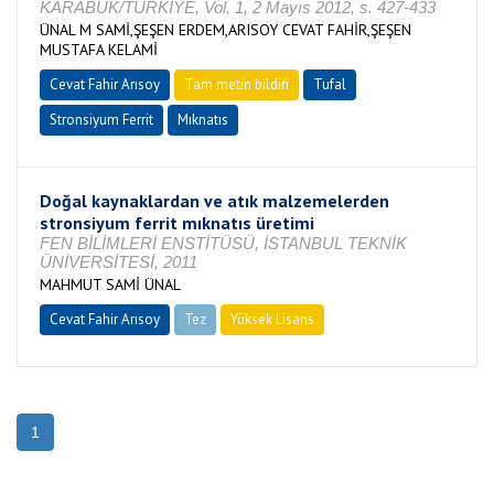
KARABÜK/TÜRKİYE, Vol. 1, 2 Mayıs 2012, s. 427-433
ÜNAL M SAMİ,ŞEŞEN ERDEM,ARISOY CEVAT FAHİR,ŞEŞEN
MUSTAFA KELAMİ
Cevat Fahir Arısoy
Tam metin bildiri
Tufal
Stronsiyum Ferrit
Mıknatıs
Doğal kaynaklardan ve atık malzemelerden
stronsiyum ferrit mıknatıs üretimi
FEN BİLİMLERİ ENSTİTÜSÜ, İSTANBUL TEKNİK
ÜNİVERSİTESİ, 2011
MAHMUT SAMİ ÜNAL
Cevat Fahir Arısoy
Tez
Yüksek Lisans
Tamamlandı
1