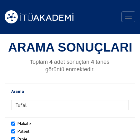
Toggl
navig
ARAMA SONUÇLARI
Toplam
4
adet sonuçtan
4
tanesi
görüntülenmektedir.
Arama
>Arama
Makale
Patent
Proje