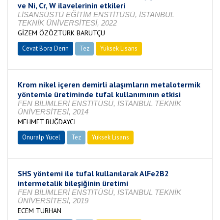
ve Ni, Cr, W ilavelerinin etkileri
LİSANSÜSTÜ EĞİTİM ENSTİTÜSÜ, İSTANBUL
TEKNİK ÜNİVERSİTESİ, 2022
GİZEM ÖZÖZTÜRK BARUTÇU
Cevat Bora Derin
Tez
Yüksek Lisans
Tamamlandı
Krom nikel içeren demirli alaşımların metalotermik
yöntemle üretiminde tufal kullanımının etkisi
FEN BİLİMLERİ ENSTİTÜSÜ, İSTANBUL TEKNİK
ÜNİVERSİTESİ, 2014
MEHMET BUĞDAYCI
Onuralp Yücel
Tez
Yüksek Lisans
Tamamlandı
SHS yöntemi ile tufal kullanılarak AlFe2B2
intermetalik bileşiğinin üretimi
FEN BİLİMLERİ ENSTİTÜSÜ, İSTANBUL TEKNİK
ÜNİVERSİTESİ, 2019
ECEM TURHAN