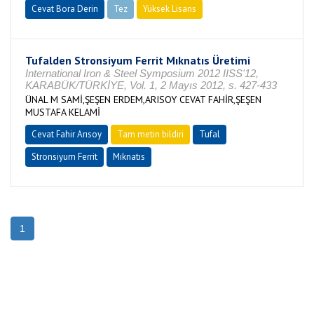
Cevat Bora Derin
Tez
Yüksek Lisans
Tamamlandı
Tufalden Stronsiyum Ferrit Mıknatıs Üretimi
International Iron & Steel Symposium 2012 IISS'12,
KARABÜK/TÜRKİYE, Vol. 1, 2 Mayıs 2012, s. 427-433
ÜNAL M SAMİ,ŞEŞEN ERDEM,ARISOY CEVAT FAHİR,ŞEŞEN
MUSTAFA KELAMİ
Cevat Fahir Arısoy
Tam metin bildiri
Tufal
Stronsiyum Ferrit
Mıknatıs
1