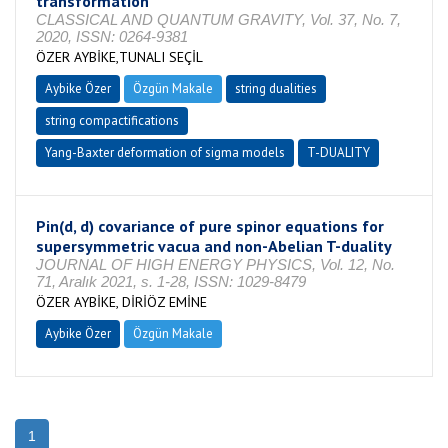
transformation
CLASSICAL AND QUANTUM GRAVITY, Vol. 37, No. 7,
2020, ISSN: 0264-9381
ÖZER AYBİKE,TUNALI SEÇİL
Aybike Özer
Özgün Makale
string dualities
string compactifications
Yang-Baxter deformation of sigma models
T-DUALITY
Pin(d, d) covariance of pure spinor equations for
supersymmetric vacua and non-Abelian T-duality
JOURNAL OF HIGH ENERGY PHYSICS, Vol. 12, No.
71, Aralık 2021, s. 1-28, ISSN: 1029-8479
ÖZER AYBİKE, DİRİÖZ EMİNE
Aybike Özer
Özgün Makale
1