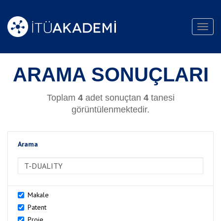
Toggl
navig
ARAMA SONUÇLARI
Toplam
4
adet sonuçtan
4
tanesi
görüntülenmektedir.
Arama
>Arama
Makale
Patent
Proje