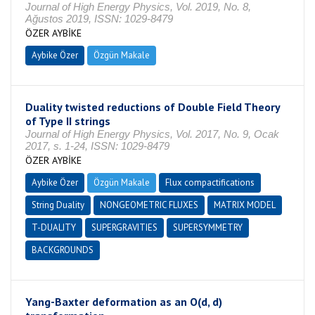
Journal of High Energy Physics, Vol. 2019, No. 8,
Ağustos 2019, ISSN: 1029-8479
ÖZER AYBİKE
Aybike Özer
Özgün Makale
Duality twisted reductions of Double Field Theory
of Type II strings
Journal of High Energy Physics, Vol. 2017, No. 9, Ocak
2017, s. 1-24, ISSN: 1029-8479
ÖZER AYBİKE
Aybike Özer
Özgün Makale
Flux compactifications
String Duality
NONGEOMETRIC FLUXES
MATRIX MODEL
T-DUALITY
SUPERGRAVITIES
SUPERSYMMETRY
BACKGROUNDS
Yang-Baxter deformation as an O(d, d)