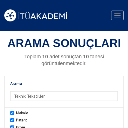
Toggl
navig
ARAMA SONUÇLARI
Toplam
10
adet sonuçtan
10
tanesi
görüntülenmektedir.
Arama
>Arama
Makale
Patent
Proje