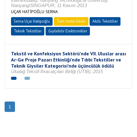
Intertextuality, Nanyang Technological University,
Nanyang/SİNGAPUR, 11 Kasım 2013
UÇAR HATİPOĞLU SERNA
Serna Uçar Hatipoğlu
Tam metin bildiri
Akıllı Tekstiller
Teknik Tekstiller
Giyilebilir Elektronikler
Tekstil ve Konfeksiyon Sektörü’nde VII. Uluslar arası
Ar-Ge Proje Pazarı Etkinliği’nde Tıbbi Tekstiller ve
Teknik Giysiler Kategorisi’nde üçüncülük ödülü
Uludağ Tekstil İhracatçıları Birliği (UTIB), 2015
1