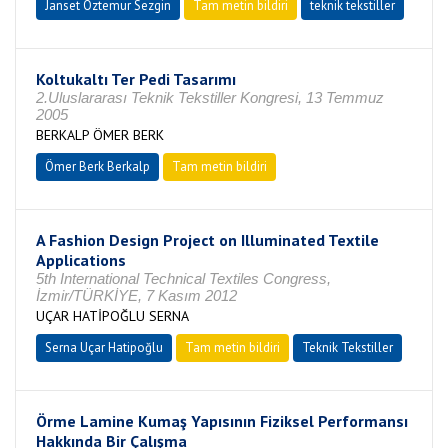
Janset Öztemur Sezgin
Tam metin bildiri
teknik tekstiller
Koltukaltı Ter Pedi Tasarımı
2.Uluslararası Teknik Tekstiller Kongresi, 13 Temmuz
2005
BERKALP ÖMER BERK
Ömer Berk Berkalp
Tam metin bildiri
A Fashion Design Project on Illuminated Textile
Applications
5th International Technical Textiles Congress,
İzmir/TÜRKİYE, 7 Kasım 2012
UÇAR HATİPOĞLU SERNA
Serna Uçar Hatipoğlu
Tam metin bildiri
Teknik Tekstiller
Örme Lamine Kumaş Yapısının Fiziksel Performansı
Hakkında Bir Çalışma