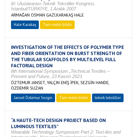
III: Uluslararası Teknik Tekstiller Kongresi,
İstanbul/TÜRKİYE, 1 Aralık 2007
ARMAĞAN OSMAN GAZİ,KARAKAŞ HALE
Hale Karakaş
Tam metin bildiri
INVESTIGATION OF THE EFFECTS OF POLYMER TYPE
AND FIBER ORIENTATION ON BURST STRENGTH OF
THE TUBULAR SCAFFOLDS BY MULTILEVEL FULL
FACTORIAL DESIGN
8th International Symposium „Technical Textiles –
Present and Future, 23 Kasım 2023
ÖZTEMUR JANSET, YALÇIN ENİŞ İPEK, SEZGİN HANDE,
ÖZDEMİR SUZAN
Janset Öztemur Sezgin
Tam metin bildiri
teknik tekstiller
“A HAUTE-TECH DESIGN PROJECT BASED ON
LUMINOUS TEXTILES”
Wearable Technology Symposium Part 2: Text-iles and