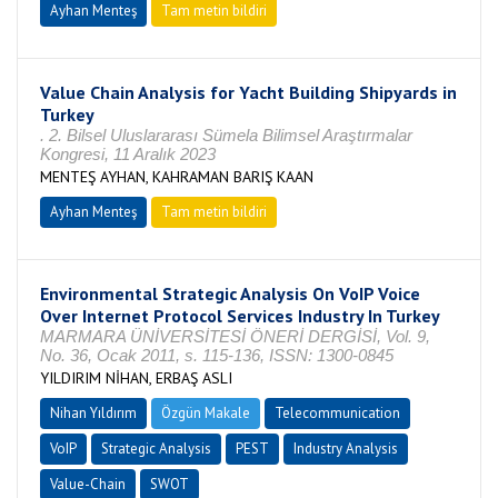
Ayhan Menteş
Tam metin bildiri
Value Chain Analysis for Yacht Building Shipyards in
Turkey
. 2. Bilsel Uluslararası Sümela Bilimsel Araştırmalar
Kongresi, 11 Aralık 2023
MENTEŞ AYHAN, KAHRAMAN BARIŞ KAAN
Ayhan Menteş
Tam metin bildiri
Environmental Strategic Analysis On VoIP Voice
Over Internet Protocol Services Industry In Turkey
MARMARA ÜNİVERSİTESİ ÖNERİ DERGİSİ, Vol. 9,
No. 36, Ocak 2011, s. 115-136, ISSN: 1300-0845
YILDIRIM NİHAN, ERBAŞ ASLI
Nihan Yıldırım
Özgün Makale
Telecommunication
VoIP
Strategic Analysis
PEST
Industry Analysis
Value-Chain
SWOT