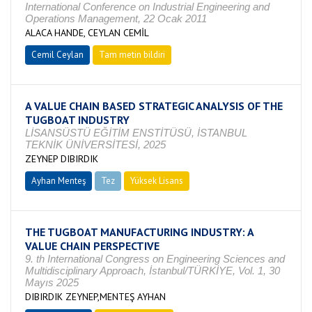
International Conference on Industrial Engineering and
Operations Management, 22 Ocak 2011
ALACA HANDE, CEYLAN CEMİL
Cemil Ceylan
Tam metin bildiri
A VALUE CHAIN BASED STRATEGIC ANALYSIS OF THE
TUGBOAT INDUSTRY
LİSANSÜSTÜ EĞİTİM ENSTİTÜSÜ, İSTANBUL
TEKNİK ÜNİVERSİTESİ, 2025
ZEYNEP DIBIRDIK
Ayhan Menteş
Tez
Yüksek Lisans
Devam Ediyor
THE TUGBOAT MANUFACTURING INDUSTRY: A
VALUE CHAIN PERSPECTIVE
9. th International Congress on Engineering Sciences and
Multidisciplinary Approach, İstanbul/TÜRKİYE, Vol. 1, 30
Mayıs 2025
DIBIRDIK ZEYNEP,MENTEŞ AYHAN