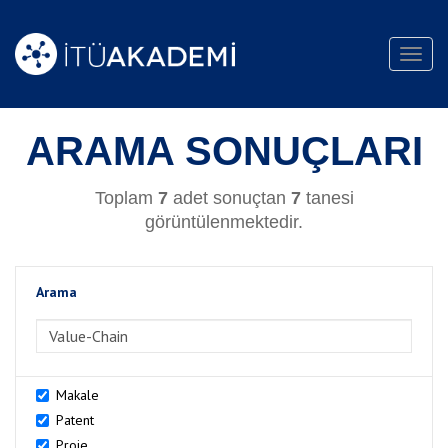
Toggl
navig
ARAMA SONUÇLARI
Toplam
7
adet sonuçtan
7
tanesi
görüntülenmektedir.
Arama
>Arama
Makale
Patent
Proje