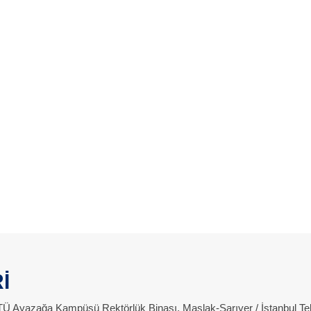
İ
 İTÜ Ayazağa Kampüsü Rektörlük Binası, Maslak-Sarıyer / İstanbul Te