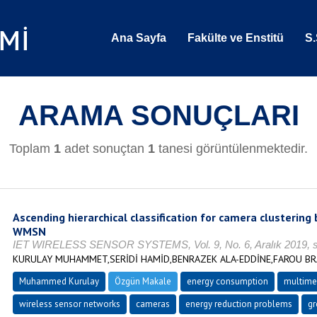
Ana Sayfa
Fakülte ve Enstitü
S.
ARAMA SONUÇLARI
Toplam
1
adet sonuçtan
1
tanesi görüntülenmektedir.
Ascending hierarchical classification for camera clustering
WMSN
IET WIRELESS SENSOR SYSTEMS, Vol. 9, No. 6, Aralık 2019, s
KURULAY MUHAMMET,SERİDİ HAMİD,BENRAZEK ALA-EDDİNE,FAROU BR
Muhammed Kurulay
Özgün Makale
energy consumption
multime
wireless sensor networks
cameras
energy reduction problems
gr