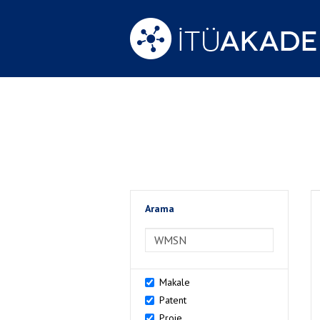
Arama
>Arama
Makale
Patent
Proje