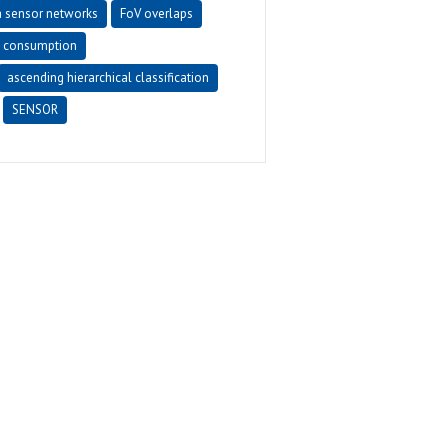
a sensor networks
FoV overlaps
 consumption
ascending hierarchical classification
SENSOR