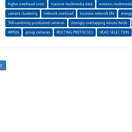
higher overhead costs
massive multimedia data
wireless multimedi
camera clustering
network overload
increase network life
energy
300 randomly positioned cameras
strongly overlapping visions fields
WMSN
group cameras
ROUTING PROTOCOLS
HEAD SELECTION
1