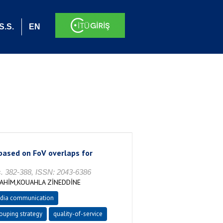
S.S.
EN
 based on FoV overlaps for
. 382-388, ISSN: 2043-6386
AHİM,KOUAHLA ZİNEDDİNE
dia communication
ouping strategy
quality-of-service