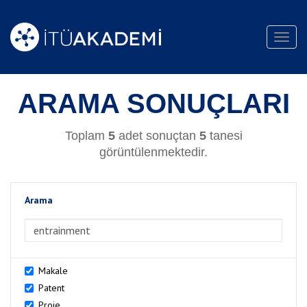
Toggl
navig
ARAMA SONUÇLARI
Toplam
5
adet sonuçtan
5
tanesi
görüntülenmektedir.
Arama
>Arama
Makale
Patent
Proje