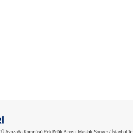
İ
 İTÜ Ayazağa Kampüsü Rektörlük Binası, Maslak-Sarıyer / İstanbul Te