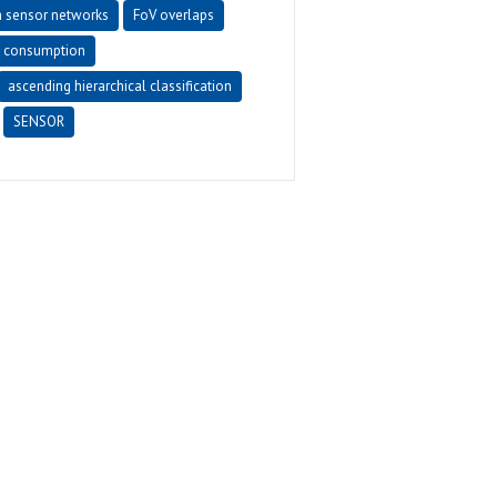
a sensor networks
FoV overlaps
 consumption
ascending hierarchical classification
SENSOR