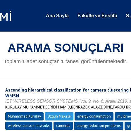
Ana Sayfa
Fakülte ve Enstitü
S.
ARAMA SONUÇLARI
Toplam
1
adet sonuçtan
1
tanesi görüntülenmektedir.
Ascending hierarchical classification for camera clustering
WMSN
IET WIRELESS SENSOR SYSTEMS, Vol. 9, No. 6, Aralık 2019, s
KURULAY MUHAMMET,SERİDİ HAMİD,BENRAZEK ALA-EDDİNE,FAROU BR
Muhammed Kurulay
Özgün Makale
energy consumption
multime
wireless sensor networks
cameras
energy reduction problems
gr