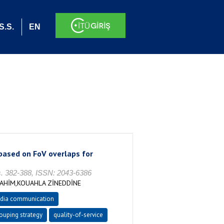
S.S.
EN
 based on FoV overlaps for
. 382-388, ISSN: 2043-6386
AHİM,KOUAHLA ZİNEDDİNE
dia communication
ouping strategy
quality-of-service