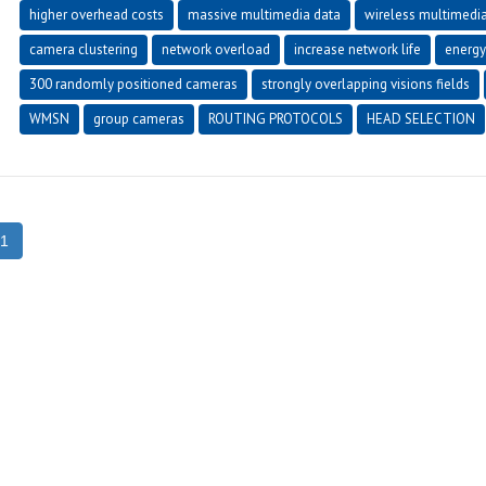
higher overhead costs
massive multimedia data
wireless multimedi
camera clustering
network overload
increase network life
energy
300 randomly positioned cameras
strongly overlapping visions fields
WMSN
group cameras
ROUTING PROTOCOLS
HEAD SELECTION
1