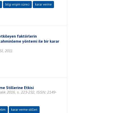
bilgi erişim süreci
karar verme
etkileyen faktörlerin
 tahminleme yöntemi ile bir karar
İ, 2011
 Stillerine Etkisi
ralık 2016, s. 223-232, ISSN: 2149-
etim
karar verme stilleri