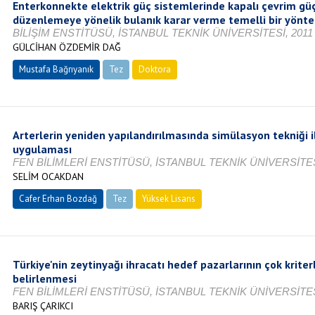
Enterkonnekte elektrik güç sistemlerinde kapalı çevrim güç
düzenlemeye yönelik bulanık karar verme temelli bir yönt
BİLİŞİM ENSTİTÜSÜ, İSTANBUL TEKNİK ÜNİVERSİTESİ, 2011
GÜLCİHAN ÖZDEMİR DAĞ
Mustafa Bağrıyanık
Tez
Doktora
Tamamlandı
Arterlerin yeniden yapılandırılmasında simülasyon tekniği i
uygulaması
FEN BİLİMLERİ ENSTİTÜSÜ, İSTANBUL TEKNİK ÜNİVERSİTES
SELİM OCAKDAN
Cafer Erhan Bozdağ
Tez
Yüksek Lisans
Tamamlandı
Türkiye'nin zeytinyağı ihracatı hedef pazarlarının çok kriter
belirlenmesi
FEN BİLİMLERİ ENSTİTÜSÜ, İSTANBUL TEKNİK ÜNİVERSİTES
BARIŞ ÇARIKCI