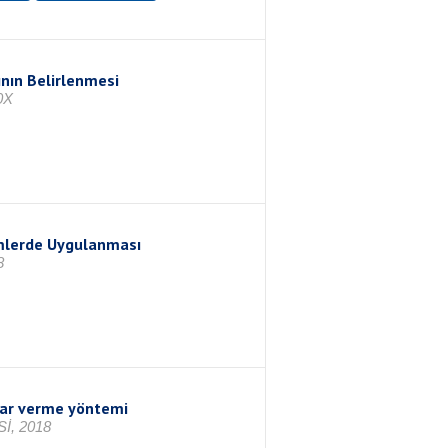
ının Belirlenmesi
0X
mlerde Uygulanması
8
arar verme yöntemi
İ, 2018