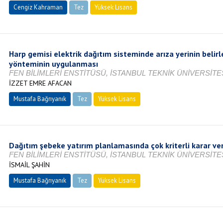
Cengiz Kahraman
Tez
Yüksek Lisans
Tamamlandı
Harp gemisi elektrik dağıtım sisteminde arıza yerinin beli
yönteminin uygulanması
FEN BİLİMLERİ ENSTİTÜSÜ, İSTANBUL TEKNİK ÜNİVERSİTES
İZZET EMRE AFACAN
Mustafa Bağrıyanık
Tez
Yüksek Lisans
Tamamlandı
Dağıtım şebeke yatırım planlamasında çok kriterli karar v
FEN BİLİMLERİ ENSTİTÜSÜ, İSTANBUL TEKNİK ÜNİVERSİTES
İSMAİL ŞAHİN
Mustafa Bağrıyanık
Tez
Yüksek Lisans
Tamamlandı