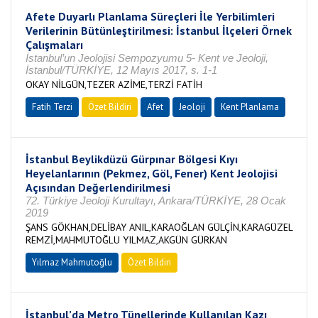
Afete Duyarlı Planlama Süreçleri İle Yerbilimleri
Verilerinin Bütünleştirilmesi: İstanbul İlçeleri Örnek
Çalışmaları
İstanbul’un Jeolojisi Sempozyumu 5- Kent ve Jeoloji,
İstanbul/TÜRKİYE, 12 Mayıs 2017, s. 1-1
OKAY NİLGÜN,TEZER AZİME,TERZİ FATİH
Fatih Terzi
Özet Bildiri
Afet
Jeoloji
Kent Planlama
İstanbul Beylikdüzü Gürpınar Bölgesi Kıyı
Heyelanlarının (Pekmez, Göl, Fener) Kent Jeolojisi
Açısından Değerlendirilmesi
72. Türkiye Jeoloji Kurultayı, Ankara/TÜRKİYE, 28 Ocak
2019
ŞANS GÖKHAN,DELİBAY ANIL,KARAOĞLAN GÜLÇİN,KARAGÜZEL
REMZİ,MAHMUTOĞLU YILMAZ,AKGÜN GÜRKAN
Yılmaz Mahmutoğlu
Özet Bildiri
İstanbul’da Metro Tünellerinde Kullanılan Kazı