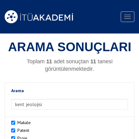
Toggl
navig
ARAMA SONUÇLARI
Toplam
11
adet sonuçtan
11
tanesi
görüntülenmektedir.
Arama
>Arama
Makale
Patent
Proje