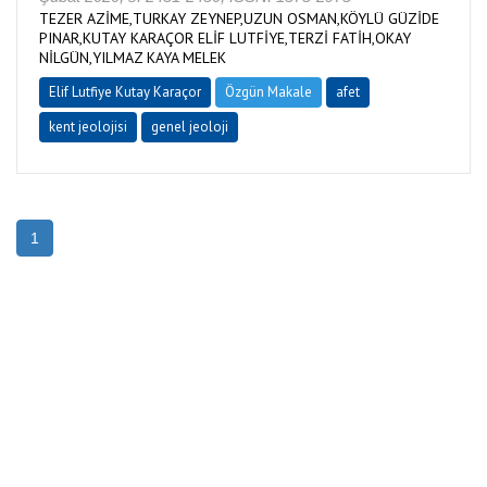
TEZER AZİME,TURKAY ZEYNEP,UZUN OSMAN,KÖYLÜ GÜZİDE
PINAR,KUTAY KARAÇOR ELİF LUTFİYE,TERZİ FATİH,OKAY
NİLGÜN,YILMAZ KAYA MELEK
Elif Lutfiye Kutay Karaçor
Özgün Makale
afet
kent jeolojisi
genel jeoloji
1