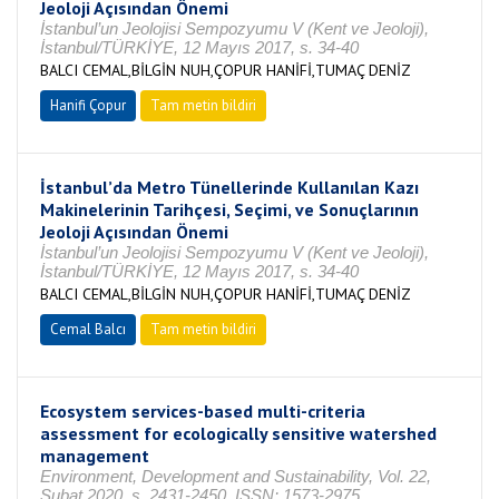
Jeoloji Açısından Önemi
İstanbul’un Jeolojisi Sempozyumu V (Kent ve Jeoloji),
İstanbul/TÜRKİYE, 12 Mayıs 2017, s. 34-40
BALCI CEMAL,BİLGİN NUH,ÇOPUR HANİFİ,TUMAÇ DENİZ
Hanifi Çopur
Tam metin bildiri
İstanbul’da Metro Tünellerinde Kullanılan Kazı
Makinelerinin Tarihçesi, Seçimi, ve Sonuçlarının
Jeoloji Açısından Önemi
İstanbul’un Jeolojisi Sempozyumu V (Kent ve Jeoloji),
İstanbul/TÜRKİYE, 12 Mayıs 2017, s. 34-40
BALCI CEMAL,BİLGİN NUH,ÇOPUR HANİFİ,TUMAÇ DENİZ
Cemal Balcı
Tam metin bildiri
Ecosystem services-based multi-criteria
assessment for ecologically sensitive watershed
management
Environment, Development and Sustainability, Vol. 22,
Şubat 2020, s. 2431-2450, ISSN: 1573-2975