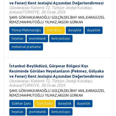
ve Fener) Kent Jeolojisi Açısından Değerlendirmesi
Uluslararası Katılımlı 72. Türkiye Jeoloji Kurultayı,
Ankara/TÜRKİYE, 28 Ocak 2019
ŞANS GÖKHAN,KARAOĞLU GÜLÇİN,DELİBAY ANIL,KARAGÜZEL
REMZİ,MAHMUTOĞLU YILMAZ,AKGÜN GÜRKAN
Yılmaz Mahmutoğlu
Özet Bildiri
duraylılık
duyarlılık
heyelan
jeomekanik
kent jeolojisi
mekansal planlama
İstanbul-Beylikdüzü, Gürpınar Bölgesi Kıyı
Kesiminde Görülen Heyelanların (Pekmez, Gölyaka
ve Fener) Kent Jeolojisi Açısından Değerlendirmesi
Uluslararası Katılımlı 72. Türkiye Jeoloji Kurultayı,
Ankara/TÜRKİYE, 28 Ocak 2019
ŞANS GÖKHAN,KARAOĞLU GÜLÇİN,DELİBAY ANIL,KARAGÜZEL
REMZİ,MAHMUTOĞLU YILMAZ,AKGÜN GÜRKAN
Gökhan Şans
Özet Bildiri
duraylılık
duyarlılık
heyelan
jeomekanik
kent jeolojisi