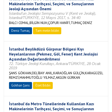
Makinelerinin Tarihçesi, Seçimi, ve Sonuçlarının
Jeoloji Açısından Önemi
İstanbul’un Jeolojisi Sempozyumu V (Kent ve Jeoloji),
İstanbul/TÜRKİYE, 12 Mayıs 2017, s. 34-40
BALCI CEMAL,BİLGİN NUH,ÇOPUR HANİFİ,TUMAÇ DENİZ
Deniz Tumaç
Tam metin bildiri
İstanbul Beylikdüzü Gürpınar Bölgesi Kıyı
Heyelanlarının (Pekmez, Göl, Fener) Kent Jeolojisi
Açısından Değerlendirilmesi
72. Türkiye Jeoloji Kurultayı, Ankara/TÜRKİYE, 28 Ocak
2019
ŞANS GÖKHAN,DELİBAY ANIL,KARAOĞLAN GÜLÇİN,KARAGÜZEL
REMZİ,MAHMUTOĞLU YILMAZ,AKGÜN GÜRKAN
Gökhan Şans
Özet Bildiri
İstanbul’da Metro Tünellerinde Kullanılan Kazı
Makinelerinin Tarihçesi, Seçimi, ve Sonuçlarının