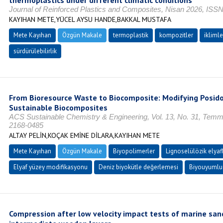
thermoplastics under different climatic conditions
Journal of Reinforced Plastics and Composites, Nisan 2026, ISS
KAYIHAN METE,YÜCEL AYSU HANDE,BAKKAL MUSTAFA
Mete Kayıhan
Özgün Makale
termoplastik
kompozitler
ikliml
sürdürülebilirlik
From Bioresource Waste to Biocomposite: Modifying Posido
Sustainable Biocomposites
ACS Sustainable Chemistry & Engineering, Vol. 13, No. 31, Tem
2168-0485
ALTAY PELİN,KOÇAK EMİNE DİLARA,KAYIHAN METE
Mete Kayıhan
Özgün Makale
Biyopolimerler
Lignoselülözik elyaf
Elyaf yüzey modifikasyonu
Deniz biyokütle değerlemesi
Biyouyumlu
Compression after low velocity impact tests of marine san