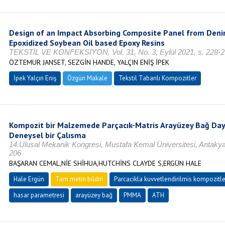
Design of an Impact Absorbing Composite Panel from Deni
Epoxidized Soybean Oil based Epoxy Resins
TEKSTİL VE KONFEKSİYON, Vol. 31, No. 3, Eylül 2021, s. 228-2
ÖZTEMUR JANSET, SEZGİN HANDE, YALÇIN ENİŞ İPEK
İpek Yalçın Eniş
Özgün Makale
Tekstil Tabanlı Kompozitler
Kompozit bir Malzemede Parçacık-Matris Arayüzey Bağ Dayan
Deneysel bir Çalısma
14.Ulusal Mekanik Kongresi, Mustafa Kemal Üniversitesi, Antaky
206
BAŞARAN CEMAL,NİE SHİHUA,HUTCHİNS CLAYDE S,ERGÜN HALE
Hale Ergün
Tam metin bildiri
Parcacikla kuvvetlendirilmis kompozitle
hasar parametresi
arayüzey bağ
PMMA
ATH