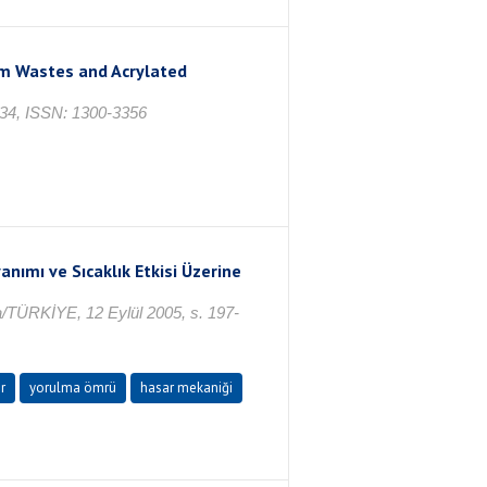
m Wastes and Acrylated
34, ISSN: 1300-3356
ımı ve Sıcaklık Etkisi Üzerine
a/TÜRKİYE, 12 Eylül 2005, s. 197-
r
yorulma ömrü
hasar mekaniği