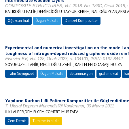
intermediate wooden layers
COMPOSITE STRUCTURES, Vol. 2018, No. 183C, Ocak 2018, s.
BALIKOĞLU FATİH,DEMİRCİOĞLU TAYFUR KEREM,İNAL OĞUZCAN,ARSLA
Oğuzcan İnal
Özgün Makale
Denizel Kompozitler
Experimental and numerical investigation on the mode I an
toughness of nitrogen-doped reduced graphene oxide rein
Elsevier BV, Vol. 128, Ocak 2023, s. 104103, ISSN: 0167-8442
SOYUGÜZEL TAHİR, MECİTOĞLU ZAHİT, KAFTELEN ODABAŞI HÜLYA
Tahir Soyugüzel
Özgün Makale
delaminasyon
grafen oksit
ka
Yapıların Karbon Lifli Polimer Kompozitler ile Güçlendirilme
7. Ulusal Deprem Mühendisliği Konferansı, 30 Mayıs 2011
İLKİ ALPER,DEMİR CEM,CÖMERT MUSTAFA
Cem Demir
Tam metin bildiri