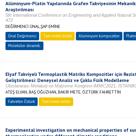
Alüminyum-Platin Yapılarında Grafen Takviyesinin Mekanik 
Araştırılması
5th International Conference on Engineering and Applied Natural S
472
DEĞİRMENCİ ÜNAL,ŞAP EMİNE
Ünal Değirmenci
Tam metin bildiri
Alüminyum kompozitler
Platin
Moleküler dinamik.
Elyaf Takviyeli Termoplastik Matriks Kompozitler için Rezi
Geliştirilmesi: Deneysel Analiz ve Çoklu Fizik Modelleme
Uluslararası Metalurji ve Malzeme Kongresi-IMMC2021, İSTANB
ATEŞ ELVAN, BAŞ OĞUZHAN, BAKIR METE, ÖZTÜRK FAHRETTİN
Fahrettin Öztürk
Tam metin bildiri
Experimental investigation on mechanical properties of su