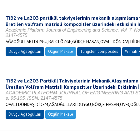
TiB2 ve La2O3 partikül takviyelerinin mekanik alaşımlama ve
üretilen volfram matrisli kompozitler üzerindeki etkisinin 
Academic Platform Journal of Engineering and Science, Vol. 7, No
2147-4575
AĞAOĞULLARI DUYGU,BALCI ÖZGE,GÖKÇE HASAN,OVALI DÖNDAŞ DİD
Duygu Ağaoğulları
Özgün Makale
Tungsten composites
W matri
TiB2 ve La2O3 Partikül Takviyelerinin Mekanik Alaşımlama ve
Üretilen Volfram Matrisli Kompozitler Üzerindeki Etkisinin
ACADEMIC PLATFORM-JOURNAL OF ENGINEERING AND SCIENCE
s. 95-105, ISSN: 2147-4575
OVALI DÖNDAŞ DİDEM,AĞAOĞULLARI DUYGU,GÖKÇE HASAN,ÖVEÇOĞLU
Duygu Ağaoğulları
Özgün Makale