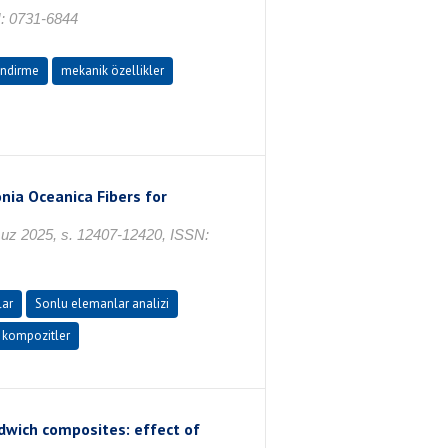
N: 0731-6844
endirme
mekanik özellikler
nia Oceanica Fibers for
muz 2025, s. 12407-12420, ISSN:
lar
Sonlu elemanlar analizi
 kompozitler
dwich composites: effect of