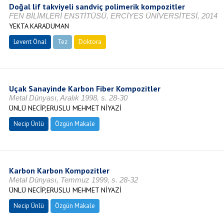
Doğal lif takviyeli sandviç polimerik kompozitler
FEN BİLİMLERİ ENSTİTÜSÜ, ERCİYES ÜNİVERSİTESİ, 2014
YEKTA KARADUMAN
Levent Önal
Tez
Doktora
Tamamlandı
Uçak Sanayinde Karbon Fiber Kompozitler
Metal Dünyası, Aralık 1998, s. 28-30
ÜNLÜ NECİP,ERUSLU MEHMET NİYAZİ
Necip Ünlü
Özgün Makale
Karbon Karbon Kompozitler
Metal Dünyası, Temmuz 1999, s. 28-32
ÜNLÜ NECİP,ERUSLU MEHMET NİYAZİ
Necip Ünlü
Özgün Makale