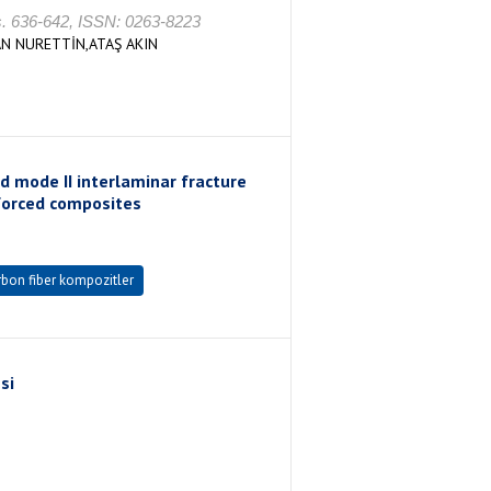
 636-642, ISSN: 0263-8223
N NURETTİN,ATAŞ AKIN
d mode II interlaminar fracture
forced composites
rbon fiber kompozitler
si