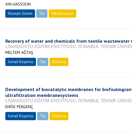
AYA HASSOUN
Hüseyin Güven
Tez
Yüksek Lisans
Tamamlandı
Recovery of water and chemicals from textile wastewater
LİSANSÜSTÜ EĞİTİM ENSTİTÜSÜ, İSTANBUL TEKNİK ÜNİVER
MELTEM AĞTAŞ
İsmail Koyuncu
Tez
Doktora
Tamamlandı
Development of bıocatalytıc membranes for bıofoulıngcont
ultrafıltratıon membranesystems
LİSANSÜSTÜ EĞİTİM ENSTİTÜSÜ, İSTANBUL TEKNİK ÜNİVER
ENİSE PEKGENÇ
İsmail Koyuncu
Tez
Doktora
Tamamlandı