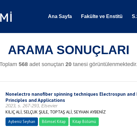
Ana Sayfa
Fakülte ve Enstitü
S.
ARAMA SONUÇLARI
Toplam
568
adet sonuçtan
20
tanesi görüntülenmektedir
Nonelectro nanofiber spinning techniques Electrospun an
Principles and Applications
2023, s. 267-293, Elsevier
KILIÇ ALİ, SELÇUK ŞULE, TOPTAŞ ALİ, SEYHAN AYBENİZ
Aybeniz Seyhan
Bilimsel Kitap
Kitap Bölümü