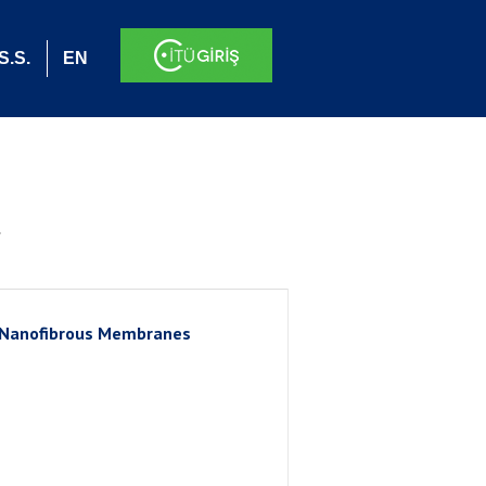
S.S.
EN
.
d Nanofibrous Membranes