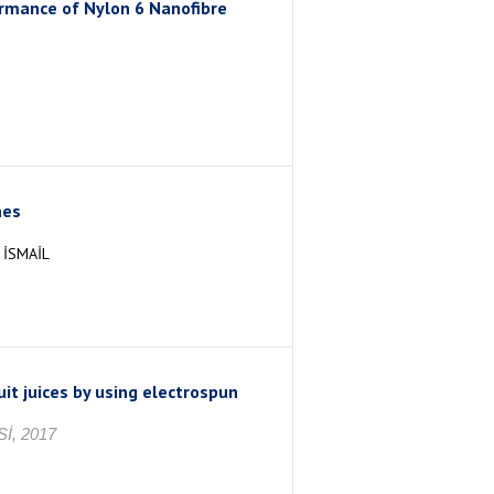
rmance of Nylon 6 Nanofibre
nes
İSMAİL
it juices by using electrospun
İ, 2017