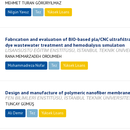
MEHMET TURAN GÖRÜRYILMAZ
Nilgün Yavuz
Tez
Yüksek Lisans
Devam Ediyor
Fabrıcatıon and evaluatıon of BIO-based pla/CNC ultrafıltr
dye wastewater treatment and hemodıalysıs sımulatıon
LİSANSÜSTÜ EĞİTİM ENSTİTÜSÜ, İSTANBUL TEKNİK ÜNİVER
RANA MEMARZADEH OROUMIEH
Mohammadreza Nofar
Tez
Yüksek Lisans
Tamamlandı
Design and manufacture of polymeric nanofiber membrane
FEN BİLİMLERİ ENSTİTÜSÜ, İSTANBUL TEKNİK ÜNİVERSİTES
TUNCAY GÜMÜŞ
Ali Demir
Tez
Yüksek Lisans
Tamamlandı