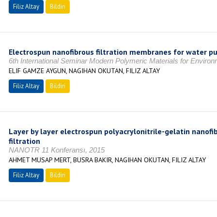
Filiz Altay
Bildiri
Electrospun nanofibrous filtration membranes for water pur
6th International Seminar Modern Polymeric Materials for Environ
ELIF GAMZE AYGUN, NAGIHAN OKUTAN, FILIZ ALTAY
Filiz Altay
Bildiri
Layer by layer electrospun polyacrylonitrile-gelatin nanof
filtration
NANOTR 11 Konferansı, 2015
AHMET MUSAP MERT, BUSRA BAKIR, NAGIHAN OKUTAN, FILIZ ALTAY
Filiz Altay
Bildiri