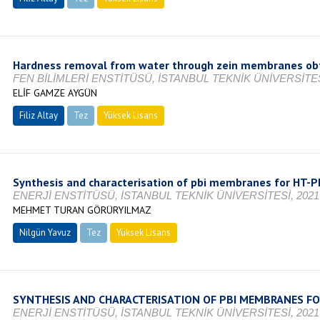
Hardness removal from water through zein membranes obt
FEN BİLİMLERİ ENSTİTÜSÜ, İSTANBUL TEKNİK ÜNİVERSİTES
ELİF GAMZE AYGÜN
Filiz Altay
Tez
Yüksek Lisans
Tamamlandı
Synthesis and characterisation of pbi membranes for HT-PE
ENERJİ ENSTİTÜSÜ, İSTANBUL TEKNİK ÜNİVERSİTESİ, 2021
MEHMET TURAN GÖRÜRYILMAZ
Nilgün Yavuz
Tez
Yüksek Lisans
Tamamlandı
SYNTHESIS AND CHARACTERISATION OF PBI MEMBRANES FO
ENERJİ ENSTİTÜSÜ, İSTANBUL TEKNİK ÜNİVERSİTESİ, 2021