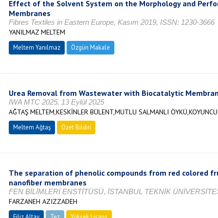
Effect of the Solvent System on the Morphology and Perfo
Membranes
Fibres Textiles in Eastern Europe, Kasım 2019, ISSN: 1230-3666
YANILMAZ MELTEM
Meltem Yanılmaz
Özgün Makale
Urea Removal from Wastewater with Biocatalytic Membra
IWA MTC 2025, 13 Eylül 2025
AĞTAŞ MELTEM,KESKİNLER BÜLENT,MUTLU SALMANLI ÖYKÜ,KOYUNCU 
Meltem Ağtaş
Özet Bildiri
The separation of phenolic compounds from red colored fru
nanofiber membranes
FEN BİLİMLERİ ENSTİTÜSÜ, İSTANBUL TEKNİK ÜNİVERSİTES
FARZANEH AZIZZADEH
Filiz Altay
Tez
Yüksek Lisans
Tamamlandı