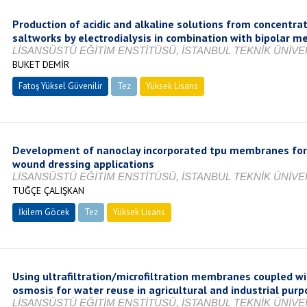
Production of acidic and alkaline solutions from concentr
saltworks by electrodialysis in combination with bipolar 
LİSANSÜSTÜ EĞİTİM ENSTİTÜSÜ, İSTANBUL TEKNİK ÜNİVER
BUKET DEMİR
Fatoş Yüksel Güvenilir
Tez
Yüksek Lisans
Tamamlandı
Development of nanoclay incorporated tpu membranes for c
wound dressing applications
LİSANSÜSTÜ EĞİTİM ENSTİTÜSÜ, İSTANBUL TEKNİK ÜNİVER
TUĞÇE ÇALIŞKAN
İkilem Göcek
Tez
Yüksek Lisans
Tamamlandı
Using ultrafiltration/microfiltration membranes coupled wit
osmosis for water reuse in agricultural and industrial pur
LİSANSÜSTÜ EĞİTİM ENSTİTÜSÜ, İSTANBUL TEKNİK ÜNİVER