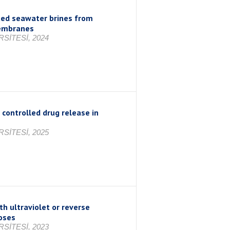
ated seawater brines from
membranes
SİTESİ, 2024
ontrolled drug release in
SİTESİ, 2025
h ultraviolet or reverse
poses
SİTESİ, 2023