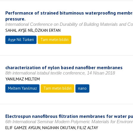
Performance of strained bituminous waterproofing membr
pressure.
International Conference on Durability of Building Materials and
SAHAL AYŞE NİL,ÖZKAN ERTAN
Ayşe Nil Türkeri
Tam metin bildiri
characterization of nylon based nanofiber membranes
8th international istabul textile conference, 14 Nisan 2018
YANILMAZ MELTEM
Meltem Yanılmaz
Tam metin bildiri
nano
Electrospun nanofibrous filtration membranes for water pur
6th International Seminar Modern Polymeric Materials for Environ
ELIF GAMZE AYGUN, NAGIHAN OKUTAN, FILIZ ALTAY