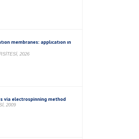
atıon membranes: applıcatıon ın
SİTESİ, 2026
s via electrospinning method
İ, 2009