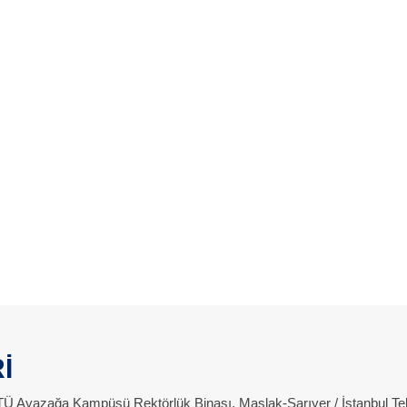
İ
 İTÜ Ayazağa Kampüsü Rektörlük Binası, Maslak-Sarıyer / İstanbul Te