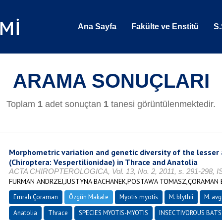
Ana Sayfa
Fakülte ve Enstitü
S.
ARAMA SONUÇLARI
Toplam
1
adet sonuçtan
1
tanesi görüntülenmektedir.
Morphometric variation and genetic diversity of the lesse
(Chiroptera: Vespertilionidae) in Thrace and Anatolia
ACTA CHIROPTEROLOGICA, Vol. 13, No. 2, 2011, s. 291-298, I
FURMAN ANDRZEJ,JUSTYNA BACHANEK,POSTAWA TOMASZ,ÇORAMAN
Emrah Çoraman
Özgün Makale
Myotis myotis
M. blythii
M. avg
Anatolia
Thrace
SPECIES MYOTIS-MYOTIS
INSECTIVOROUS BATS