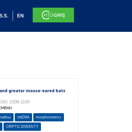
S.S.
EN
r and greater mouse-eared bats
SSN: 1508-1109
 EMRAH
nathus
mtDNA
morphometrics
CRYPTIC DIVERSITY