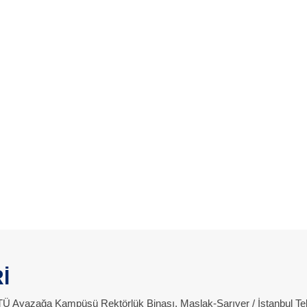
İ
 İTÜ Ayazağa Kampüsü Rektörlük Binası, Maslak-Sarıyer / İstanbul Te