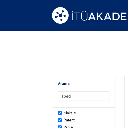
Arama
>Arama
Makale
Patent
Proje