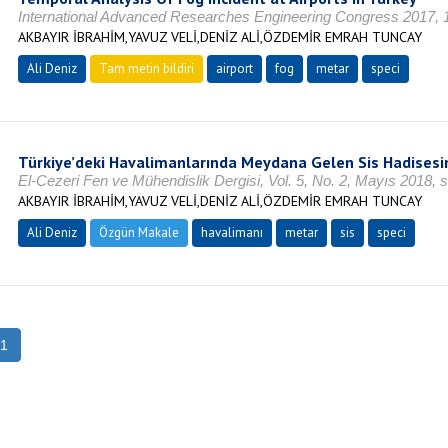
International Advanced Researches Engineering Congress 2017,
AKBAYIR İBRAHİM,YAVUZ VELİ,DENİZ ALİ,ÖZDEMİR EMRAH TUNCAY
Ali Deniz
Tam metin bildiri
airport
fog
metar
speci
Türkiye’deki Havalimanlarında Meydana Gelen Sis Hadisesi
El-Cezeri Fen ve Mühendislik Dergisi, Vol. 5, No. 2, Mayıs 2018,
AKBAYIR İBRAHİM,YAVUZ VELİ,DENİZ ALİ,ÖZDEMİR EMRAH TUNCAY
Ali Deniz
Özgün Makale
havalimanı
metar
sis
speci
1