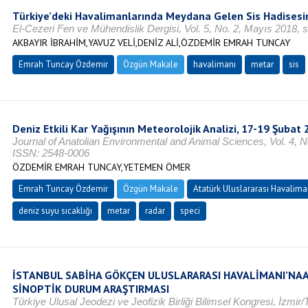
Türkiye’deki Havalimanlarında Meydana Gelen Sis Hadisesi
El-Cezeri Fen ve Mühendislik Dergisi, Vol. 5, No. 2, Mayıs 2018,
AKBAYIR İBRAHİM,YAVUZ VELİ,DENİZ ALİ,ÖZDEMİR EMRAH TUNCAY
Emrah Tuncay Özdemir
Özgün Makale
havalimanı
metar
sis
Deniz Etkili Kar Yağışının Meteorolojik Analizi, 17-19 Şubat
Journal of Anatolian Environmental and Animal Sciences, Vol. 4, N
ISSN: 2548-0006
ÖZDEMİR EMRAH TUNCAY,YETEMEN ÖMER
Emrah Tuncay Özdemir
Özgün Makale
Atatürk Uluslararası Havalima
deniz suyu sıcaklığı
metar
radar
speci
İSTANBUL SABİHA GÖKÇEN ULUSLARARASI HAVALİMANI’NAAİ
SİNOPTİK DURUM ARAŞTIRMASI
Türkiye Ulusal Jeodezi ve Jeofizik Birliği Bilimsel Kongresi, İzm