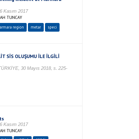
16 Kasım 2017
RAH TUNCAY
rmara region
metar
speci
T SİS OLUŞUMU İLE İLGİLİ
ir/TÜRKİYE, 30 Mayıs 2018, s. 225-
ts
16 Kasım 2017
RAH TUNCAY