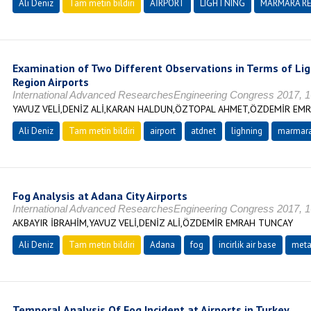
Ali Deniz
Tam metin bildiri
AİRPORT
LIGHTNING
MARMARA R
Examination of Two Different Observations in Terms of Li
Region Airports
International Advanced ResearchesEngineering Congress 2017, 
YAVUZ VELİ,DENİZ ALİ,KARAN HALDUN,ÖZTOPAL AHMET,ÖZDEMİR EM
Ali Deniz
Tam metin bildiri
airport
atdnet
lighning
marmara
Fog Analysis at Adana City Airports
International Advanced ResearchesEngineering Congress 2017, 
AKBAYIR İBRAHİM,YAVUZ VELİ,DENİZ ALİ,ÖZDEMİR EMRAH TUNCAY
Ali Deniz
Tam metin bildiri
Adana
fog
incirlik air base
meta
Temporal Analysis Of Fog Incident at Airports in Turkey