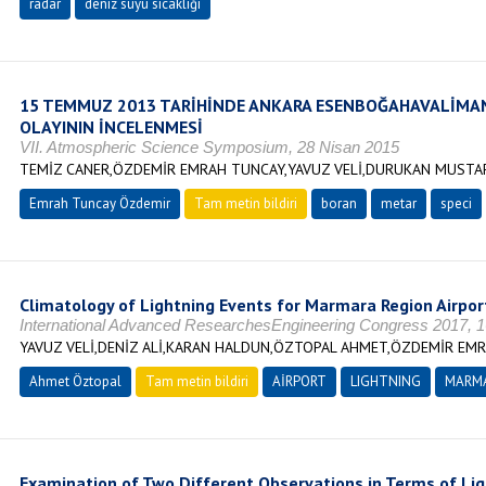
radar
deniz suyu sıcaklığı
15 TEMMUZ 2013 TARİHİNDE ANKARA ESENBOĞAHAVALİMA
OLAYININ İNCELENMESİ
VII. Atmospheric Science Symposium, 28 Nisan 2015
TEMİZ CANER,ÖZDEMİR EMRAH TUNCAY,YAVUZ VELİ,DURUKAN MUSTAFA
Emrah Tuncay Özdemir
Tam metin bildiri
boran
metar
speci
Climatology of Lightning Events for Marmara Region Airpor
International Advanced ResearchesEngineering Congress 2017, 
YAVUZ VELİ,DENİZ ALİ,KARAN HALDUN,ÖZTOPAL AHMET,ÖZDEMİR EM
Ahmet Öztopal
Tam metin bildiri
AİRPORT
LIGHTNING
MARMA
Examination of Two Different Observations in Terms of Li