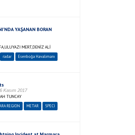
NI’NDA YAŞANAN BORAN
,ULUYAZI MERT,DENİZ ALİ
radar
Esenboğa Havalimanı
ts
16 Kasım 2017
RAH TUNCAY
RA REGION
METAR
SPECI
ghtning Incident at Marmara