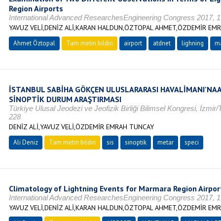
Region Airports
International Advanced ResearchesEngineering Congress 2017, 
YAVUZ VELİ,DENİZ ALİ,KARAN HALDUN,ÖZTOPAL AHMET,ÖZDEMİR EM
Ahmet Öztopal
Tam metin bildiri
airport
atdnet
lighning
ma
İSTANBUL SABİHA GÖKÇEN ULUSLARARASI HAVALİMANI’NAAİ
SİNOPTİK DURUM ARAŞTIRMASI
Türkiye Ulusal Jeodezi ve Jeofizik Birliği Bilimsel Kongresi, İzm
228
DENİZ ALİ,YAVUZ VELİ,ÖZDEMİR EMRAH TUNCAY
Ali Deniz
Tam metin bildiri
sis
sinoptik
metar
speci
Climatology of Lightning Events for Marmara Region Airpor
International Advanced ResearchesEngineering Congress 2017, 
YAVUZ VELİ,DENİZ ALİ,KARAN HALDUN,ÖZTOPAL AHMET,ÖZDEMİR EM