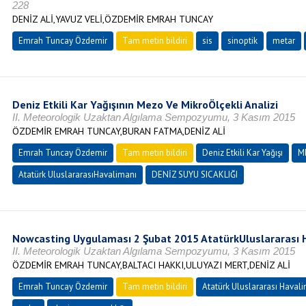
228
DENİZ ALİ,YAVUZ VELİ,ÖZDEMİR EMRAH TUNCAY
Emrah Tuncay Özdemir
Tam metin bildiri
sis
sinoptik
metar
Deniz Etkili Kar Yağışının Mezo Ve MikroÖlçekli Analizi
II. Meteorologik Uzaktan Algılama Sempozyumu, 3 Kasım 2015
ÖZDEMİR EMRAH TUNCAY,BURAN FATMA,DENİZ ALİ
Emrah Tuncay Özdemir
Tam metin bildiri
Deniz Etkili Kar Yağışı
M
Atatürk UluslararasıHavalimanı
DENİZ SUYU SICAKLIĞI
Nowcasting Uygulaması 2 Şubat 2015 AtatürkUluslararası 
II. Meteorologik Uzaktan Algılama Sempozyumu, 3 Kasım 2015
ÖZDEMİR EMRAH TUNCAY,BALTACI HAKKI,ULUYAZI MERT,DENİZ ALİ
Emrah Tuncay Özdemir
Tam metin bildiri
Atatürk Uluslararası Haval