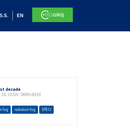
S.S.
EN
ast decade
6, ISSN: 0899-8418
on fog
radiation fog
SPECI