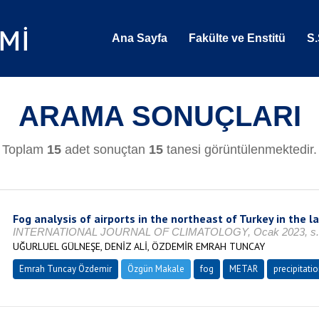
Ana Sayfa
Fakülte ve Enstitü
S.
ARAMA SONUÇLARI
Toplam
15
adet sonuçtan
15
tanesi görüntülenmektedir.
Fog analysis of airports in the northeast of Turkey in the l
INTERNATIONAL JOURNAL OF CLIMATOLOGY, Ocak 2023, s. 1
UĞURLUEL GÜLNEŞE, DENİZ ALİ, ÖZDEMİR EMRAH TUNCAY
Emrah Tuncay Özdemir
Özgün Makale
fog
METAR
precipitati