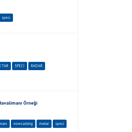
speci
ETAR
SPECİ
RADAR
Havalimanı Örneği
imanı
nowcasting
metar
speci