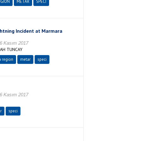
EGION
METAR
SPECI
ghtning Incident at Marmara
16 Kasım 2017
RAH TUNCAY
 region
metar
speci
16 Kasım 2017
r
speci