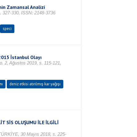
nin Zamansal Analizi
 s. 327-330, ISSN: 2148-3736
speci
 2015 İstanbul Olayı
o. 2, Ağustos 2019, s. 115-121,
nı
deniz etkisi atırılmış kar yağışı
T SİS OLUŞUMU İLE İLGİLİ
ir/TÜRKİYE, 30 Mayıs 2018, s. 225-