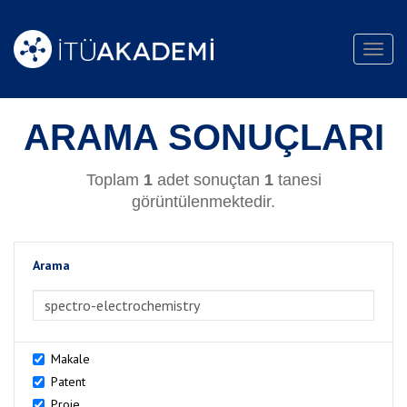
Toggl
navig
ARAMA SONUÇLARI
Toplam
1
adet sonuçtan
1
tanesi
görüntülenmektedir.
Arama
>Arama
Makale
Patent
Proje