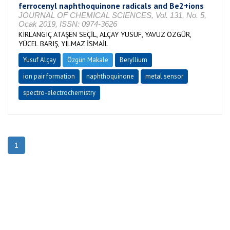
ferrocenyl naphthoquinone radicals and Be2+ions
JOURNAL OF CHEMICAL SCIENCES, Vol. 131, No. 5,
Ocak 2019, ISSN: 0974-3626
KIRLANGIÇ ATAŞEN SEÇİL, ALÇAY YUSUF, YAVUZ ÖZGÜR,
YÜCEL BARIŞ, YILMAZ İSMAİL
Yusuf Alçay
Özgün Makale
Beryllium
ion pair formation
naphthoquinone
metal sensor
spectro-electrochemistry
1