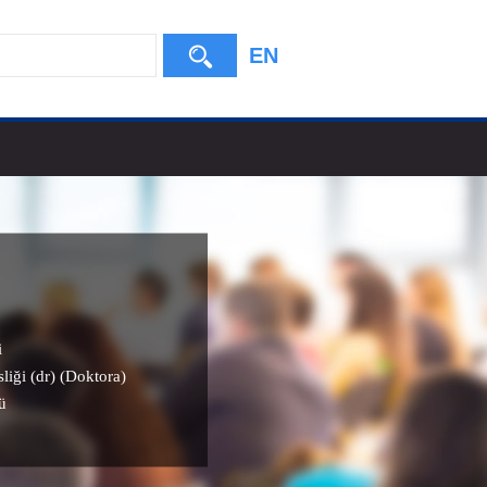
EN
i
liği (dr) (Doktora)
ü