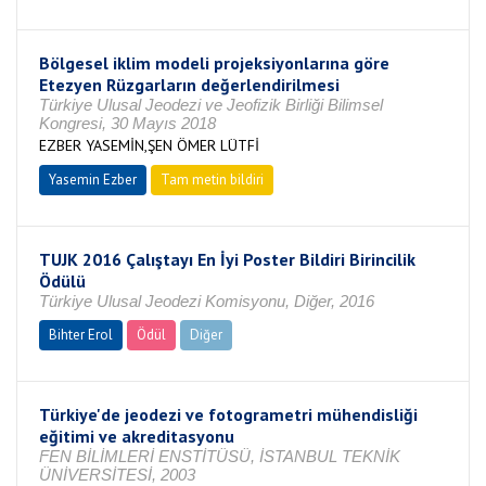
Bölgesel iklim modeli projeksiyonlarına göre
Etezyen Rüzgarların değerlendirilmesi
Türkiye Ulusal Jeodezi ve Jeofizik Birliği Bilimsel
Kongresi, 30 Mayıs 2018
EZBER YASEMİN,ŞEN ÖMER LÜTFİ
Yasemin Ezber
Tam metin bildiri
TUJK 2016 Çalıştayı En İyi Poster Bildiri Birincilik
Ödülü
Türkiye Ulusal Jeodezi Komisyonu, Diğer, 2016
Bihter Erol
Ödül
Diğer
Türkiye'de jeodezi ve fotogrametri mühendisliği
eğitimi ve akreditasyonu
FEN BİLİMLERİ ENSTİTÜSÜ, İSTANBUL TEKNİK
ÜNİVERSİTESİ, 2003