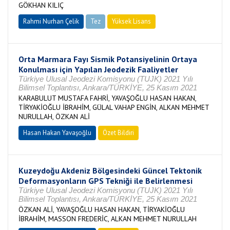
GÖKHAN KILIÇ
Rahmi Nurhan Çelik
Tez
Yüksek Lisans
Tamamlandı
Orta Marmara Fayı Sismik Potansiyelinin Ortaya
Konulması için Yapılan Jeodezik Faaliyetler
Türkiye Ulusal Jeodezi Komisyonu (TUJK) 2021 Yılı
Bilimsel Toplantısı, Ankara/TÜRKİYE, 25 Kasım 2021
KARABULUT MUSTAFA FAHRİ, YAVAŞOĞLU HASAN HAKAN,
TİRYAKİOĞLU İBRAHİM, GÜLAL VAHAP ENGİN, ALKAN MEHMET
NURULLAH, ÖZKAN ALİ
Hasan Hakan Yavaşoğlu
Özet Bildiri
Kuzeydoğu Akdeniz Bölgesindeki Güncel Tektonik
Deformasyonların GPS Tekniği ile Belirlenmesi
Türkiye Ulusal Jeodezi Komisyonu (TUJK) 2021 Yılı
Bilimsel Toplantısı, Ankara/TÜRKİYE, 25 Kasım 2021
ÖZKAN ALİ, YAVAŞOĞLU HASAN HAKAN, TİRYAKİOĞLU
İBRAHİM, MASSON FREDERİC, ALKAN MEHMET NURULLAH