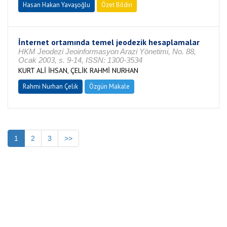
Hasan Hakan Yavaşoğlu
Özet Bildiri
İnternet ortamında temel jeodezik hesaplamalar
HKM Jeodezi Jeoinformasyon Arazi Yönetimi, No. 88,
Ocak 2003, s. 9-14, ISSN: 1300-3534
KURT ALİ İHSAN, ÇELİK RAHMİ NURHAN
Rahmi Nurhan Çelik
Özgün Makale
1
2
3
>>