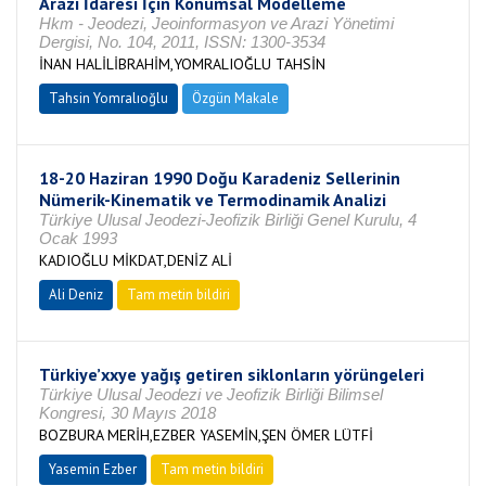
Arazi İdaresi İçin Konumsal Modelleme
Hkm - Jeodezi, Jeoinformasyon ve Arazi Yönetimi
Dergisi, No. 104, 2011, ISSN: 1300-3534
İNAN HALİLİBRAHİM,YOMRALIOĞLU TAHSİN
Tahsin Yomralıoğlu
Özgün Makale
18-20 Haziran 1990 Doğu Karadeniz Sellerinin
Nümerik-Kinematik ve Termodinamik Analizi
Türkiye Ulusal Jeodezi-Jeofizik Birliği Genel Kurulu, 4
Ocak 1993
KADIOĞLU MİKDAT,DENİZ ALİ
Ali Deniz
Tam metin bildiri
Türkiye’xxye yağış getiren siklonların yörüngeleri
Türkiye Ulusal Jeodezi ve Jeofizik Birliği Bilimsel
Kongresi, 30 Mayıs 2018
BOZBURA MERİH,EZBER YASEMİN,ŞEN ÖMER LÜTFİ
Yasemin Ezber
Tam metin bildiri