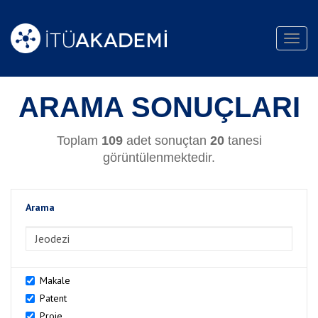
Toggl
navig
ARAMA SONUÇLARI
Toplam
109
adet sonuçtan
20
tanesi
görüntülenmektedir.
Arama
>Arama
Makale
Patent
Proje