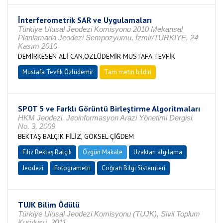
İnterferometrik SAR ve Uygulamaları
Türkiye Ulusal Jeodezi Komisyonu 2010 Mekansal
Planlamada Jeodezi Sempozyumu, İzmir/TÜRKİYE, 24
Kasım 2010
DEMİRKESEN ALİ CAN,ÖZLÜDEMİR MUSTAFA TEVFİK
Mustafa Tevfik Özlüdemir
Tam metin bildiri
SPOT 5 ve Farklı Görüntü Birleştirme Algoritmaları
HKM Jeodezi, Jeoinformasyon Arazi Yönetimi Dergisi,
No. 3, 2009
BEKTAŞ BALÇIK FİLİZ, GÖKSEL ÇİĞDEM
Filiz Bektaş Balçık
Özgün Makale
Uzaktan algılama
Jeodezi
Fotogrametri
Coğrafi Bilgi Sistemleri
TUJK Bilim Ödülü
Türkiye Ulusal Jeodezi Komisyonu (TUJK), Sivil Toplum
Kuruluşu, 2011