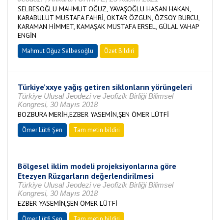
SELBESOĞLU MAHMUT OĞUZ, YAVAŞOĞLU HASAN HAKAN,
KARABULUT MUSTAFA FAHRİ, OKTAR ÖZGÜN, ÖZSOY BURCU,
KARAMAN HİMMET, KAMAŞAK MUSTAFA ERSEL, GÜLAL VAHAP
ENGİN
Mahmut Oğuz Selbesoğlu
Özet Bildiri
Türkiye’xxye yağış getiren siklonların yörüngeleri
Türkiye Ulusal Jeodezi ve Jeofizik Birliği Bilimsel
Kongresi, 30 Mayıs 2018
BOZBURA MERİH,EZBER YASEMİN,ŞEN ÖMER LÜTFİ
Ömer Lütfi Şen
Tam metin bildiri
Bölgesel iklim modeli projeksiyonlarına göre
Etezyen Rüzgarların değerlendirilmesi
Türkiye Ulusal Jeodezi ve Jeofizik Birliği Bilimsel
Kongresi, 30 Mayıs 2018
EZBER YASEMİN,ŞEN ÖMER LÜTFİ
Ömer Lütfi Şen
Tam metin bildiri