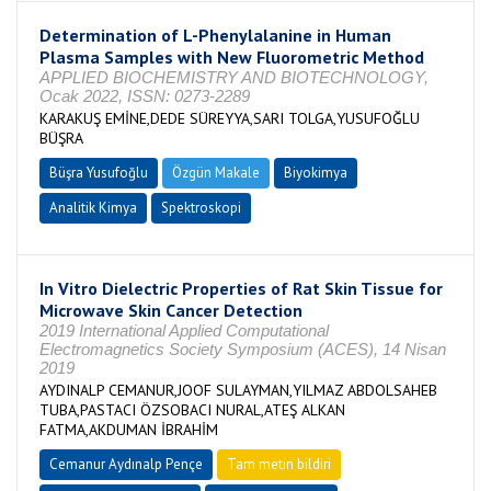
Determination of L-Phenylalanine in Human
Plasma Samples with New Fluorometric Method
APPLIED BIOCHEMISTRY AND BIOTECHNOLOGY,
Ocak 2022, ISSN: 0273-2289
KARAKUŞ EMİNE,DEDE SÜREYYA,SARI TOLGA,YUSUFOĞLU
BÜŞRA
Büşra Yusufoğlu
Özgün Makale
Biyokimya
Analitik Kimya
Spektroskopi
In Vitro Dielectric Properties of Rat Skin Tissue for
Microwave Skin Cancer Detection
2019 International Applied Computational
Electromagnetics Society Symposium (ACES), 14 Nisan
2019
AYDINALP CEMANUR,JOOF SULAYMAN,YILMAZ ABDOLSAHEB
TUBA,PASTACI ÖZSOBACI NURAL,ATEŞ ALKAN
FATMA,AKDUMAN İBRAHİM
Cemanur Aydınalp Pençe
Tam metin bildiri