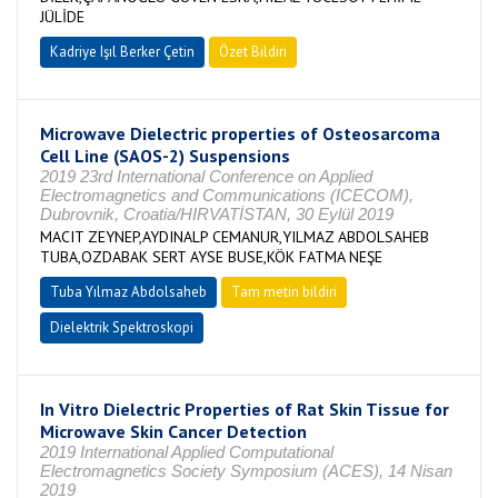
JÜLİDE
Kadriye Işıl Berker Çetin
Özet Bildiri
Microwave Dielectric properties of Osteosarcoma
Cell Line (SAOS-2) Suspensions
2019 23rd International Conference on Applied
Electromagnetics and Communications (ICECOM),
Dubrovnik, Croatia/HIRVATİSTAN, 30 Eylül 2019
MACIT ZEYNEP,AYDINALP CEMANUR,YILMAZ ABDOLSAHEB
TUBA,OZDABAK SERT AYSE BUSE,KÖK FATMA NEŞE
Tuba Yılmaz Abdolsaheb
Tam metin bildiri
Dielektrik Spektroskopi
In Vitro Dielectric Properties of Rat Skin Tissue for
Microwave Skin Cancer Detection
2019 International Applied Computational
Electromagnetics Society Symposium (ACES), 14 Nisan
2019