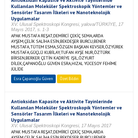
Antioksidan Kapasite ve Aktivite Tayinlerinde
Kullanılan Moleküler Spektroskopik Yöntemler ve
Sensörler Tasarım İlkeleri ve Nanoteknolojik
Uygulamalar
XV. Ulusal Spektroskopi Kongresi, yalova/TÜRKİYE, 17
Mayıs 2017, s. 1-3
APAK MUSTAFA REŞAT,DEMİRCİ ÇEKİÇ SEMA,ARDA
AYŞEM,ÇELİK SALİHA ESİN,BEKDEŞER BURCU,BENER
MUSTAFA,TÜTEM ESMA,SÖZGEN BAŞKAN KEVSER,ÖZYÜREK
MUSTAFA,GÜÇLÜ KUBİLAY,TUFAN AYŞE NUR,ÖZTÜRK
BİRSEN,BERKER ÇETİN KADRİYE IŞIL,ÖZYURT
DİLEK,ÇAPANOĞLU GÜVEN ESRA,HIZAL YÜCESOY FEHİME
JÜLİDE
Esra Çapanoğlu Güven
Özet Bildiri
Antioksidan Kapasite ve Aktivite Tayinlerinde
Kullanılan Moleküler Spektroskopik Yöntemler ve
Sensörler Tasarım İlkeleri ve Nanoteknolojik
Uygulamalar
XV. Ulusal Spektroskopi Kongresi, 17 Mayıs 2017
APAK MUSTAFA REŞAT,DEMİRCİ ÇEKİÇ SEMA,ARDA
AYŞEM,ÇELİK SALİHA ESİN,BEKDEŞER BURCU,BENER