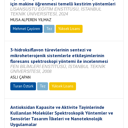
için makine öğrenmesi temelli kestirim yöntemleri
LİSANSÜSTÜ EĞİTİM ENSTİTÜSÜ, İSTANBUL
TEKNİK ÜNİVERSİTESİ, 2024
MUSA ALPEREN YILMAZ
Mehmet Çayören
Tez
Yüksek Lisans
Tamamlandı
3-hidroksiflavon türevlerinin sentezi ve
mikroheterojenik sistemlerle etkileşimlerinin
floresans spektroskopi yöntemi ile incelenmesi
FEN BİLİMLERİ ENSTİTÜSÜ, İSTANBUL TEKNİK
ÜNİVERSİTESİ, 2008
ASLI ÇAPAN
Turan Öztürk
Tez
Yüksek Lisans
Tamamlandı
Antioksidan Kapasite ve Aktivite Tayinlerinde
Kullanılan Moleküler Spektroskopik Yöntemler ve
Sensörler Tasarım İlkeleri ve Nanoteknolojik
Uygulamalar