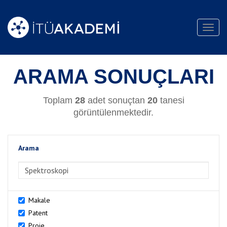
Toggl
navig
ARAMA SONUÇLARI
Toplam
28
adet sonuçtan
20
tanesi
görüntülenmektedir.
Arama
>Arama
Makale
Patent
Proje