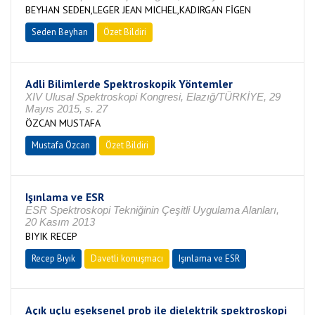
BEYHAN SEDEN,LEGER JEAN MICHEL,KADIRGAN FİGEN
Seden Beyhan
Özet Bildiri
Adli Bilimlerde Spektroskopik Yöntemler
XIV Ulusal Spektroskopi Kongresi, Elazığ/TÜRKİYE, 29
Mayıs 2015, s. 27
ÖZCAN MUSTAFA
Mustafa Özcan
Özet Bildiri
Işınlama ve ESR
ESR Spektroskopi Tekniğinin Çeşitli Uygulama Alanları,
20 Kasım 2013
BIYIK RECEP
Recep Bıyık
Davetli konuşmacı
Işınlama ve ESR
Açık uçlu eşeksenel prob ile dielektrik spektroskopi