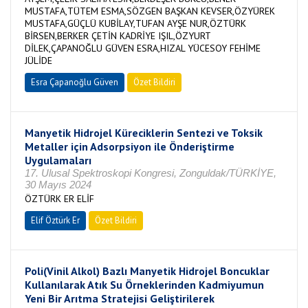
MUSTAFA,TÜTEM ESMA,SÖZGEN BAŞKAN KEVSER,ÖZYÜREK
MUSTAFA,GÜÇLÜ KUBİLAY,TUFAN AYŞE NUR,ÖZTÜRK
BİRSEN,BERKER ÇETİN KADRİYE IŞIL,ÖZYURT
DİLEK,ÇAPANOĞLU GÜVEN ESRA,HIZAL YÜCESOY FEHİME
JÜLİDE
Esra Çapanoğlu Güven
Özet Bildiri
Manyetik Hidrojel Küreciklerin Sentezi ve Toksik
Metaller için Adsorpsiyon ile Önderiştirme
Uygulamaları
17. Ulusal Spektroskopi Kongresi, Zonguldak/TÜRKİYE,
30 Mayıs 2024
ÖZTÜRK ER ELİF
Elif Öztürk Er
Özet Bildiri
Poli(Vinil Alkol) Bazlı Manyetik Hidrojel Boncuklar
Kullanılarak Atık Su Örneklerinden Kadmiyumun
Yeni Bir Arıtma Stratejisi Geliştirilerek