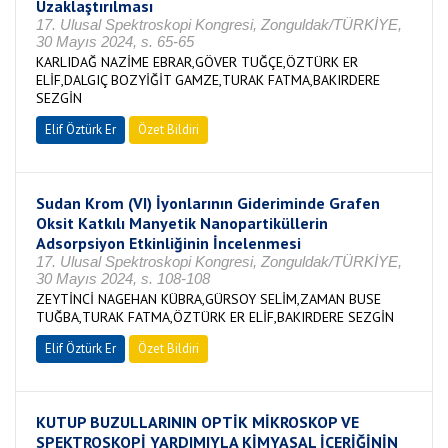
Uzaklaştırılması
17. Ulusal Spektroskopi Kongresi, Zonguldak/TÜRKİYE,
30 Mayıs 2024, s. 65-65
KARLIDAĞ NAZİME EBRAR,GÖVER TUĞÇE,ÖZTÜRK ER
ELİF,DALGIÇ BOZYİĞİT GAMZE,TURAK FATMA,BAKIRDERE
SEZGİN
Elif Öztürk Er
Özet Bildiri
Sudan Krom (VI) İyonlarının Gideriminde Grafen
Oksit Katkılı Manyetik Nanopartiküllerin
Adsorpsiyon Etkinliğinin İncelenmesi
17. Ulusal Spektroskopi Kongresi, Zonguldak/TÜRKİYE,
30 Mayıs 2024, s. 108-108
ZEYTİNCİ NAGEHAN KÜBRA,GÜRSOY SELİM,ZAMAN BUSE
TUĞBA,TURAK FATMA,ÖZTÜRK ER ELİF,BAKIRDERE SEZGİN
Elif Öztürk Er
Özet Bildiri
KUTUP BUZULLARININ OPTİK MİKROSKOP VE
SPEKTROSKOPİ YARDIMIYLA KİMYASAL İÇERİĞİNİN