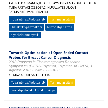
AYDINALP CEMANUR,JOOF SULAYMAN,YILMAZ ABDOLSAHEB
TUBA,PASTACI ÖZSOBACI NURAL,ATEŞ ALKAN
FATMA,AKDUMAN İBRAHİM
Tuba Yılmaz Abdolsaheb
Tam metin bildiri
Dielektrik Spektroskopi
Mikrodalga sezme
biyoelektromanyetik
Towards Optimization of Open Ended Contact
Probes for Breast Cancer Diagnosis
2018 Progress in Electromagnetics Research
Symposium (PIERS-Toyama), Toyama/JAPONYA, 1
Ağustos 2018, ISSN: 1559-9450
YILMAZ ABDOLSAHEB TUBA
Tuba Yılmaz Abdolsaheb
Tam metin bildiri
ikrodalga dielektrik spektroskopi