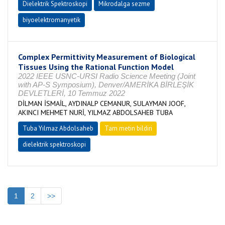
Dielektrik Spektroskopi
Mikrodalga sezme
biyoelektromanyetik
Complex Permittivity Measurement of Biological
Tissues Using the Rational Function Model
2022 IEEE USNC-URSI Radio Science Meeting (Joint
with AP-S Symposium), Denver/AMERİKA BİRLEŞİK
DEVLETLERİ, 10 Temmuz 2022
DİLMAN İSMAİL, AYDINALP CEMANUR, SULAYMAN JOOF,
AKINCI MEHMET NURİ, YILMAZ ABDOLSAHEB TUBA
Tuba Yılmaz Abdolsaheb
Tam metin bildiri
dielektrik spektroskopi
1
2
>>