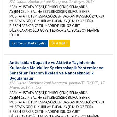
XV. Ulusal Spektroskopi Kongresi, 17 Mayıs 2017
APAK MUSTAFA REŞAT,DEMİRCİ ÇEKİÇ SEMA,ARDA
AYŞEM,ÇELİK SALİHA ESİN,BEKDEŞER BURCU,BENER
MUSTAFA,TÜTEM ESMA,SÖZGEN BAŞKAN KEVSER,ÖZYÜREK
MUSTAFA,GÜÇLÜ KUBİLAY,TUFAN AYŞE NUR,ÖZTÜRK
BİRSEN,BERKER ÇETİN KADRİYE IŞIL,ÖZYURT
DİLEK,ÇAPANOĞLU GÜVEN ESRA,HIZAL YÜCESOY FEHİME
JÜLİDE
Kadriye Işıl Berker Çetin
Özet Bildiri
Antioksidan Kapasite ve Aktivite Tayinlerinde
Kullanılan Moleküler Spektroskopik Yöntemler ve
Sensörler Tasarım İlkeleri ve Nanoteknolojik
Uygulamalar
XV. Ulusal Spektroskopi Kongresi, yalova/TÜRKİYE, 17
Mayıs 2017, s. 1-3
APAK MUSTAFA REŞAT,DEMİRCİ ÇEKİÇ SEMA,ARDA
AYŞEM,ÇELİK SALİHA ESİN,BEKDEŞER BURCU,BENER
MUSTAFA,TÜTEM ESMA,SÖZGEN BAŞKAN KEVSER,ÖZYÜREK
MUSTAFA,GÜÇLÜ KUBİLAY,TUFAN AYŞE NUR,ÖZTÜRK
BİRSEN,BERKER ÇETİN KADRİYE IŞIL,ÖZYURT
DİLEK,ÇAPANOĞLU GÜVEN ESRA,HIZAL YÜCESOY FEHİME