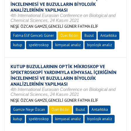
İNCELENMESİ VE BUZULLARIN BİYOLOJİK
ANALİZLERİNİN YAPILMASI
4th International Eurasian Conference on Biological and
Chemical Sciences, 24 Kasım 2021
NEŞE ÖZCAN GAMZE,GENCELİ GÜNER FATMA ELİF
Fatma Elif Genceli Güner
Özet Bildiri
Buzul
Antarktika
kutup
spektroskop
kimyasal analiz
biyolojik analiz
KUTUP BUZULLARININ OPTİK MİKROSKOP VE
SPEKTROSKOPİ YARDIMIYLA KİMYASAL İÇERİĞİNİN
İNCELENMESİ VE BUZULLARIN BİYOLOJİK
ANALİZLERİNİN YAPILMASI
4th International Eurasian Conference on Biological and
Chemical Sciences, 24 Kasım 2021
NEŞE ÖZCAN GAMZE,GENCELİ GÜNER FATMA ELİF
Gamze Neşe Özcan
Özet Bildiri
Buzul
Antarktika
kutup
spektroskop
kimyasal analiz
biyolojik analiz