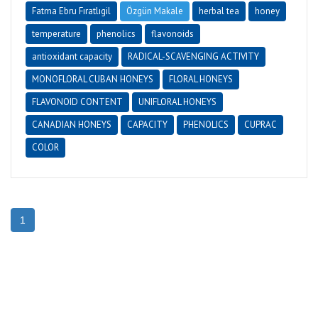
Fatma Ebru Fıratlıgil
Özgün Makale
herbal tea
honey
temperature
phenolics
flavonoids
antioxidant capacity
RADICAL-SCAVENGING ACTIVITY
MONOFLORAL CUBAN HONEYS
FLORAL HONEYS
FLAVONOID CONTENT
UNIFLORAL HONEYS
CANADIAN HONEYS
CAPACITY
PHENOLICS
CUPRAC
COLOR
1