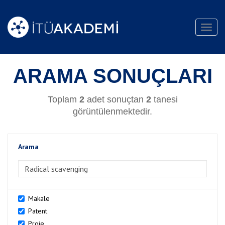
Toggl
navig
ARAMA SONUÇLARI
Toplam
2
adet sonuçtan
2
tanesi
görüntülenmektedir.
Arama
>Arama
Makale
Patent
Proje