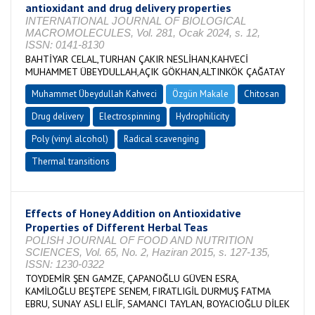
antioxidant and drug delivery properties
INTERNATIONAL JOURNAL OF BIOLOGICAL
MACROMOLECULES, Vol. 281, Ocak 2024, s. 12,
ISSN: 0141-8130
BAHTİYAR CELAL,TURHAN ÇAKIR NESLİHAN,KAHVECİ
MUHAMMET ÜBEYDULLAH,AÇIK GÖKHAN,ALTINKÖK ÇAĞATAY
Muhammet Übeydullah Kahveci
Özgün Makale
Chitosan
Drug delivery
Electrospinning
Hydrophilicity
Poly (vinyl alcohol)
Radical scavenging
Thermal transitions
Effects of Honey Addition on Antioxidative
Properties of Different Herbal Teas
POLISH JOURNAL OF FOOD AND NUTRITION
SCIENCES, Vol. 65, No. 2, Haziran 2015, s. 127-135,
ISSN: 1230-0322
TOYDEMİR ŞEN GAMZE, ÇAPANOĞLU GÜVEN ESRA,
KAMİLOĞLU BEŞTEPE SENEM, FIRATLIGİL DURMUŞ FATMA
EBRU, SUNAY ASLI ELİF, SAMANCI TAYLAN, BOYACIOĞLU DİLEK