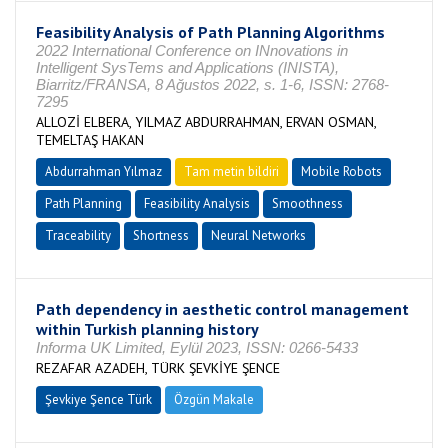
Feasibility Analysis of Path Planning Algorithms
2022 International Conference on INnovations in
Intelligent SysTems and Applications (INISTA),
Biarritz/FRANSA, 8 Ağustos 2022, s. 1-6, ISSN: 2768-
7295
ALLOZİ ELBERA, YILMAZ ABDURRAHMAN, ERVAN OSMAN,
TEMELTAŞ HAKAN
Abdurrahman Yılmaz
Tam metin bildiri
Mobile Robots
Path Planning
Feasibility Analysis
Smoothness
Traceability
Shortness
Neural Networks
Path dependency in aesthetic control management
within Turkish planning history
Informa UK Limited, Eylül 2023, ISSN: 0266-5433
REZAFAR AZADEH, TÜRK ŞEVKİYE ŞENCE
Şevkiye Şence Türk
Özgün Makale