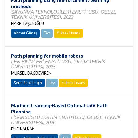
Path planning using reinforcement learning
methods
SAVUNMA TEKNOLOJİLERİ ENSTİTÜSÜ, GEBZE
TEKNİK ÜNİVERSİTESİ, 2023
EMRE TAŞCIOĞLU
Ahmet Güneş
Tez
Yüksek Lisans
Tamamlandı
Path planning for mobile robots
FEN BİLİMLERİ ENSTİTÜSÜ, YILDIZ TEKNİK
ÜNİVERSİTESİ, 2025
MÜRSEL DAĞDEVİREN
Şeref Naci Engin
Tez
Yüksek Lisans
Tamamlandı
Machine Learning-Based Optimal UAV Path
Planning
LİSANSÜSTÜ EĞİTİM ENSTİTÜSÜ, GEBZE TEKNİK
ÜNİVERSİTESİ, 2026
ELİF KALKAN