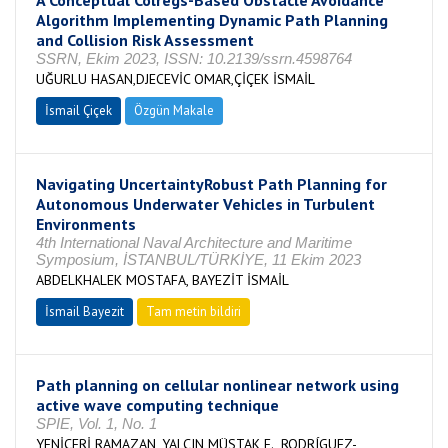
A Conceptual Colregs-Based Obstacle Avoidance
Algorithm Implementing Dynamic Path Planning
and Collision Risk Assessment
SSRN, Ekim 2023, ISSN: 10.2139/ssrn.4598764
UĞURLU HASAN,DJECEVİC OMAR,ÇİÇEK İSMAİL
İsmail Çiçek
Özgün Makale
Navigating UncertaintyRobust Path Planning for
Autonomous Underwater Vehicles in Turbulent
Environments
4th International Naval Architecture and Maritime
Symposium, İSTANBUL/TÜRKİYE, 11 Ekim 2023
ABDELKHALEK MOSTAFA, BAYEZİT İSMAİL
İsmail Bayezit
Tam metin bildiri
Path planning on cellular nonlinear network using
active wave computing technique
SPIE, Vol. 1, No. 1
YENİÇERİ RAMAZAN, YALÇIN MÜSTAK E., RODRÍGUEZ-