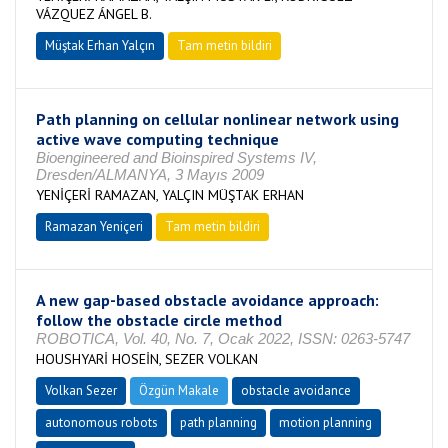
VÁZQUEZ ÁNGEL B.
Müştak Erhan Yalçın
Tam metin bildiri
Path planning on cellular nonlinear network using
active wave computing technique
Bioengineered and Bioinspired Systems IV,
Dresden/ALMANYA, 3 Mayıs 2009
YENİÇERİ RAMAZAN, YALÇIN MÜŞTAK ERHAN
Ramazan Yeniçeri
Tam metin bildiri
A new gap-based obstacle avoidance approach:
follow the obstacle circle method
ROBOTICA, Vol. 40, No. 7, Ocak 2022, ISSN: 0263-5747
HOUSHYARİ HOSEİN, SEZER VOLKAN
Volkan Sezer
Özgün Makale
obstacle avoidance
autonomous robots
path planning
motion planning