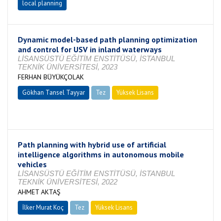
local planning
Dynamic model-based path planning optimization
and control for USV in inland waterways
LİSANSÜSTÜ EĞİTİM ENSTİTÜSÜ, İSTANBUL
TEKNİK ÜNİVERSİTESİ, 2023
FERHAN BÜYÜKÇOLAK
Gökhan Tansel Tayyar
Tez
Yüksek Lisans
Tamamlandı
Path planning with hybrid use of artificial
intelligence algorithms in autonomous mobile
vehicles
LİSANSÜSTÜ EĞİTİM ENSTİTÜSÜ, İSTANBUL
TEKNİK ÜNİVERSİTESİ, 2022
AHMET AKTAŞ
İlker Murat Koç
Tez
Yüksek Lisans
Tamamlandı