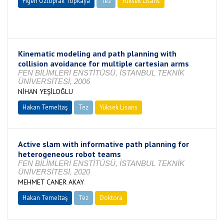
Figen Öztoprak Topkaya
Tez
Yüksek Lisans
Devam Ediyor
Kinematic modeling and path planning with
collision avoidance for multiple cartesian arms
FEN BİLİMLERİ ENSTİTÜSÜ, İSTANBUL TEKNİK
ÜNİVERSİTESİ, 2006
NİHAN YEŞİLOĞLU
Hakan Temeltaş
Tez
Yüksek Lisans
Tamamlandı
Active slam with informative path planning for
heterogeneous robot teams
FEN BİLİMLERİ ENSTİTÜSÜ, İSTANBUL TEKNİK
ÜNİVERSİTESİ, 2020
MEHMET CANER AKAY
Hakan Temeltaş
Tez
Doktora
Tamamlandı