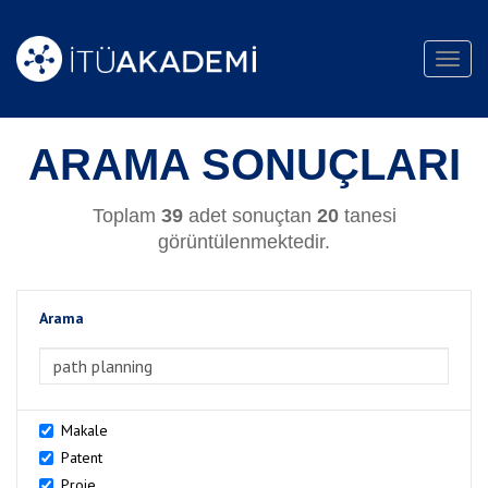
Toggl
navig
ARAMA SONUÇLARI
Toplam
39
adet sonuçtan
20
tanesi
görüntülenmektedir.
Arama
>Arama
Makale
Patent
Proje