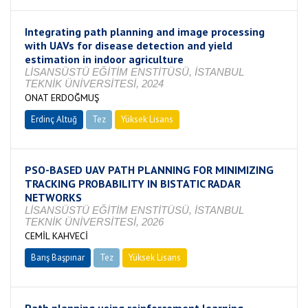
Integrating path planning and image processing
with UAVs for disease detection and yield
estimation in indoor agriculture
LİSANSÜSTÜ EĞİTİM ENSTİTÜSÜ, İSTANBUL
TEKNİK ÜNİVERSİTESİ, 2024
ONAT ERDOĞMUŞ
Erdinç Altuğ
Tez
Yüksek Lisans
Tamamlandı
PSO-BASED UAV PATH PLANNING FOR MINIMIZING
TRACKING PROBABILITY IN BISTATIC RADAR
NETWORKS
LİSANSÜSTÜ EĞİTİM ENSTİTÜSÜ, İSTANBUL
TEKNİK ÜNİVERSİTESİ, 2026
CEMİL KAHVECİ
Barış Başpınar
Tez
Yüksek Lisans
Devam Ediyor