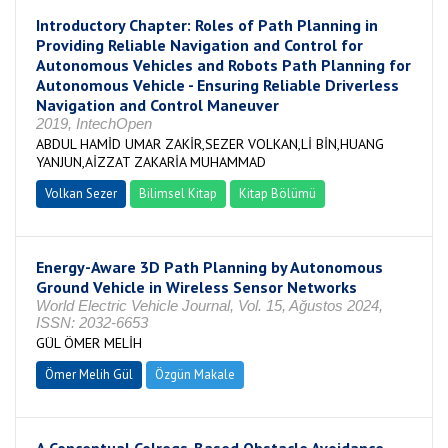
Introductory Chapter: Roles of Path Planning in
Providing Reliable Navigation and Control for
Autonomous Vehicles and Robots Path Planning for
Autonomous Vehicle - Ensuring Reliable Driverless
Navigation and Control Maneuver
2019, IntechOpen
ABDUL HAMİD UMAR ZAKİR,SEZER VOLKAN,Lİ BİN,HUANG
YANJUN,AİZZAT ZAKARİA MUHAMMAD
Volkan Sezer
Bilimsel Kitap
Kitap Bölümü
Energy-Aware 3D Path Planning by Autonomous
Ground Vehicle in Wireless Sensor Networks
World Electric Vehicle Journal, Vol. 15, Ağustos 2024,
ISSN: 2032-6653
GÜL ÖMER MELİH
Ömer Melih Gül
Özgün Makale