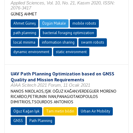
Applied Sciences, Vol. 10, No. 21, Kasım 2020, ISSN:
2076-3417
GÜNEŞ AHMET
Ahmet Güneş
Özgün Makale
mobile robots
path planning
bacterial foraging optimization
local minima
information sharing
swarm robots
dynamic environment
static environment
UAV Path Planning Optimization based on GNSS
Quality and Mission Requirements
AIAA Scitech 2021 Forum, 11 Ocak 2021
NANOS NIKOLAOS,IŞIK OĞUZ KAĞAN,VERDEGUER MORENO
RICARDO,PETRUNIN IVAN,PANAGIOTAKOPOULOS
DIMITRIOS,TSOURDOS ANTONIOS
Oğuz Kağan Işık
Tam metin bildiri
Urban Air Mobility
GNSS
Path Planning