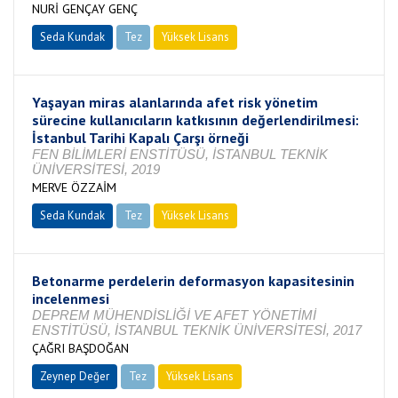
NURİ GENÇAY GENÇ
Seda Kundak
Tez
Yüksek Lisans
Tamamlandı
Yaşayan miras alanlarında afet risk yönetim
sürecine kullanıcıların katkısının değerlendirilmesi:
İstanbul Tarihi Kapalı Çarşı örneği
FEN BİLİMLERİ ENSTİTÜSÜ, İSTANBUL TEKNİK
ÜNİVERSİTESİ, 2019
MERVE ÖZZAİM
Seda Kundak
Tez
Yüksek Lisans
Tamamlandı
Betonarme perdelerin deformasyon kapasitesinin
incelenmesi
DEPREM MÜHENDİSLİĞİ VE AFET YÖNETİMİ
ENSTİTÜSÜ, İSTANBUL TEKNİK ÜNİVERSİTESİ, 2017
ÇAĞRI BAŞDOĞAN
Zeynep Değer
Tez
Yüksek Lisans
Tamamlandı