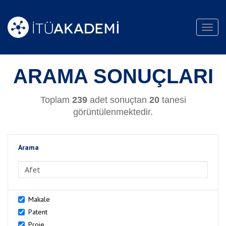
Toggl
navig
ARAMA SONUÇLARI
Toplam
239
adet sonuçtan
20
tanesi
görüntülenmektedir.
Arama
>Arama
Makale
Patent
Proje