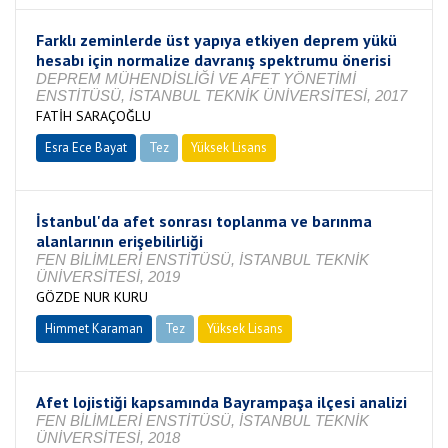
Farklı zeminlerde üst yapıya etkiyen deprem yükü
hesabı için normalize davranış spektrumu önerisi
DEPREM MÜHENDİSLİĞİ VE AFET YÖNETİMİ
ENSTİTÜSÜ, İSTANBUL TEKNİK ÜNİVERSİTESİ, 2017
FATİH SARAÇOĞLU
Esra Ece Bayat
Tez
Yüksek Lisans
Tamamlandı
İstanbul'da afet sonrası toplanma ve barınma
alanlarının erişebilirliği
FEN BİLİMLERİ ENSTİTÜSÜ, İSTANBUL TEKNİK
ÜNİVERSİTESİ, 2019
GÖZDE NUR KURU
Himmet Karaman
Tez
Yüksek Lisans
Tamamlandı
Afet lojistiği kapsamında Bayrampaşa ilçesi analizi
FEN BİLİMLERİ ENSTİTÜSÜ, İSTANBUL TEKNİK
ÜNİVERSİTESİ, 2018