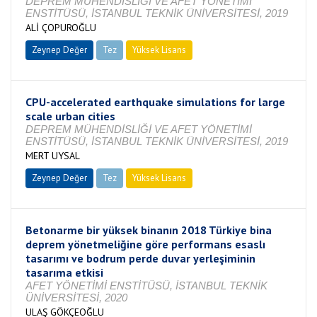
DEPREM MÜHENDİSLİĞİ VE AFET YÖNETİMİ
ENSTİTÜSÜ, İSTANBUL TEKNİK ÜNİVERSİTESİ, 2019
ALİ ÇOPUROĞLU
Zeynep Değer
Tez
Yüksek Lisans
Tamamlandı
CPU-accelerated earthquake simulations for large
scale urban cities
DEPREM MÜHENDİSLİĞİ VE AFET YÖNETİMİ
ENSTİTÜSÜ, İSTANBUL TEKNİK ÜNİVERSİTESİ, 2019
MERT UYSAL
Zeynep Değer
Tez
Yüksek Lisans
Tamamlandı
Betonarme bir yüksek binanın 2018 Türkiye bina
deprem yönetmeliğine göre performans esaslı
tasarımı ve bodrum perde duvar yerleşiminin
tasarıma etkisi
AFET YÖNETİMİ ENSTİTÜSÜ, İSTANBUL TEKNİK
ÜNİVERSİTESİ, 2020
ULAŞ GÖKÇEOĞLU