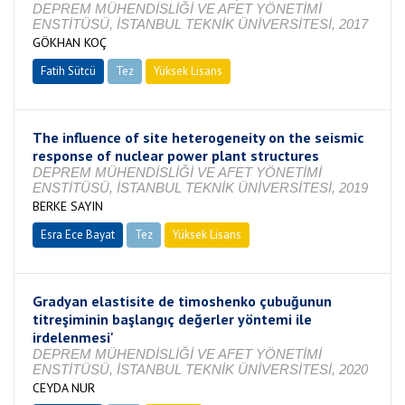
DEPREM MÜHENDİSLİĞİ VE AFET YÖNETİMİ
ENSTİTÜSÜ, İSTANBUL TEKNİK ÜNİVERSİTESİ, 2017
GÖKHAN KOÇ
Fatih Sütcü
Tez
Yüksek Lisans
Tamamlandı
The influence of site heterogeneity on the seismic
response of nuclear power plant structures
DEPREM MÜHENDİSLİĞİ VE AFET YÖNETİMİ
ENSTİTÜSÜ, İSTANBUL TEKNİK ÜNİVERSİTESİ, 2019
BERKE SAYIN
Esra Ece Bayat
Tez
Yüksek Lisans
Tamamlandı
Gradyan elastisite de timoshenko çubuğunun
titreşiminin başlangıç değerler yöntemi ile
irdelenmesi'
DEPREM MÜHENDİSLİĞİ VE AFET YÖNETİMİ
ENSTİTÜSÜ, İSTANBUL TEKNİK ÜNİVERSİTESİ, 2020
CEYDA NUR