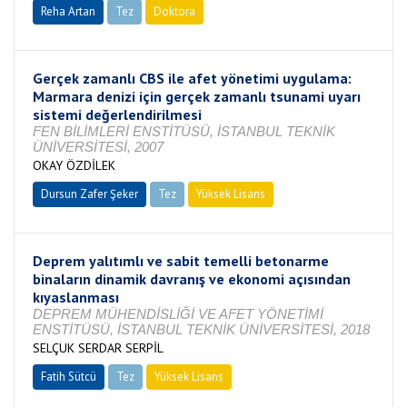
Reha Artan
Tez
Doktora
Tamamlandı
Gerçek zamanlı CBS ile afet yönetimi uygulama:
Marmara denizi için gerçek zamanlı tsunami uyarı
sistemi değerlendirilmesi
FEN BİLİMLERİ ENSTİTÜSÜ, İSTANBUL TEKNİK
ÜNİVERSİTESİ, 2007
OKAY ÖZDİLEK
Dursun Zafer Şeker
Tez
Yüksek Lisans
Tamamlandı
Deprem yalıtımlı ve sabit temelli betonarme
binaların dinamik davranış ve ekonomi açısından
kıyaslanması
DEPREM MÜHENDİSLİĞİ VE AFET YÖNETİMİ
ENSTİTÜSÜ, İSTANBUL TEKNİK ÜNİVERSİTESİ, 2018
SELÇUK SERDAR SERPİL
Fatih Sütcü
Tez
Yüksek Lisans
Tamamlandı