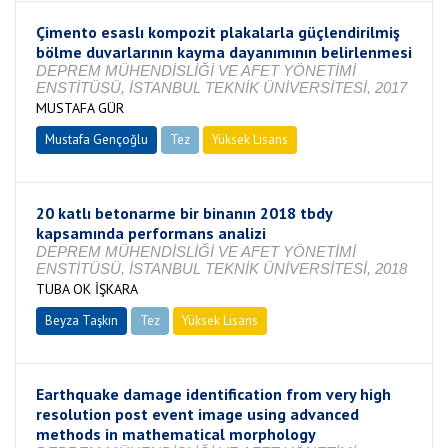
Çimento esaslı kompozit plakalarla güçlendirilmiş
bölme duvarlarının kayma dayanımının belirlenmesi
DEPREM MÜHENDİSLİĞİ VE AFET YÖNETİMİ
ENSTİTÜSÜ, İSTANBUL TEKNİK ÜNİVERSİTESİ, 2017
MUSTAFA GÜR
Mustafa Gençoğlu
Tez
Yüksek Lisans
Tamamlandı
20 katlı betonarme bir binanın 2018 tbdy
kapsamında performans analizi
DEPREM MÜHENDİSLİĞİ VE AFET YÖNETİMİ
ENSTİTÜSÜ, İSTANBUL TEKNİK ÜNİVERSİTESİ, 2018
TUBA OK İŞKARA
Beyza Taşkın
Tez
Yüksek Lisans
Tamamlandı
Earthquake damage identification from very high
resolution post event image using advanced
methods in mathematical morphology