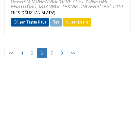
DEPREM MÜHENDİSLİĞİ VE AFET YÖNETİMİ
ENSTİTÜSÜ, İSTANBUL TEKNİK ÜNİVERSİTESİ, 2019
ENES OĞUZHAN ALATAŞ
Gülşen Taşkın Kaya
Tez
Yüksek Lisans
Tamamlandı
<<
4
5
6
7
8
>>