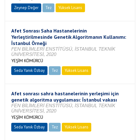
Zeynep Değer
Tez
Yüksek Lisans
Tamamlandı
Afet Sonrası Saha Hastanelerinin
Yerleştirilmesinde Genetik Algoritmanın Kullanımı:
İstanbul Örneği
FEN BİLİMLERİ ENSTİTÜSÜ, İSTANBUL TEKNİK
ÜNİVERSİTESİ, 2020
YEŞİM KÖMÜRCÜ
Seda Yanık Özbay
Tez
Yüksek Lisans
Devam Ediyor
Afet sonrası sahra hastanelerinin yerleşimi için
genetik algoritma uygulaması: İstanbul vakası
FEN BİLİMLERİ ENSTİTÜSÜ, İSTANBUL TEKNİK
ÜNİVERSİTESİ, 2020
YEŞİM KÖMÜRCÜ
Seda Yanık Özbay
Tez
Yüksek Lisans
Tamamlandı