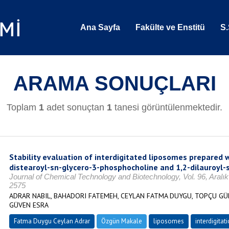
Ana Sayfa
Fakülte ve Enstitü
S.
ARAMA SONUÇLARI
Toplam
1
adet sonuçtan
1
tanesi görüntülenmektedir.
Stability evaluation of interdigitated liposomes prepared 
distearoyl-sn-glycero-3-phosphocholine and 1,2-dilauroyl
Journal of Chemical Technology and Biotechnology, Vol. 96, Aralı
2575
ADRAR NABIL, BAHADORI FATEMEH, CEYLAN FATMA DUYGU, TOPÇU GÜ
GÜVEN ESRA
Fatma Duygu Ceylan Adrar
Özgün Makale
liposomes
interdigitat