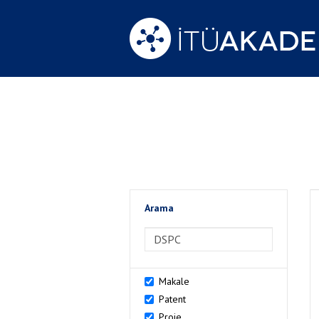
Arama
>Arama
Makale
Patent
Proje