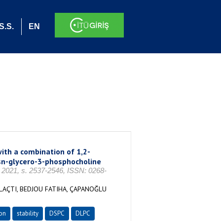
S.S.
EN
with a combination of 1,2-
-sn-glycero-3-phosphocholine
k 2021, s. 2537-2546, ISSN: 0268-
LAÇTI, BEDJOU FATIHA, ÇAPANOĞLU
ion
stability
DSPC
DLPC