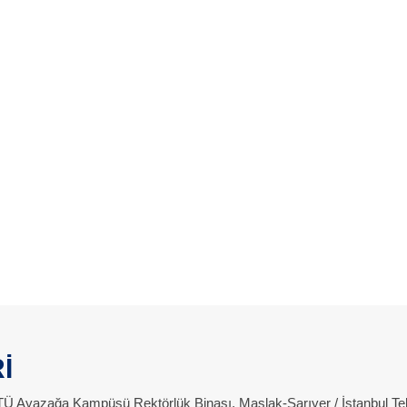
İ
 İTÜ Ayazağa Kampüsü Rektörlük Binası, Maslak-Sarıyer / İstanbul Te