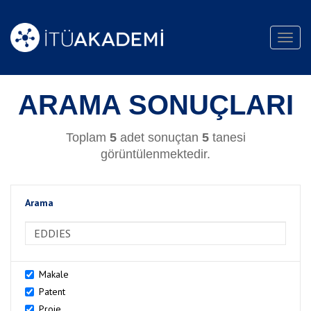
Toggl
navig
ARAMA SONUÇLARI
Toplam
5
adet sonuçtan
5
tanesi
görüntülenmektedir.
Arama
>Arama
Makale
Patent
Proje