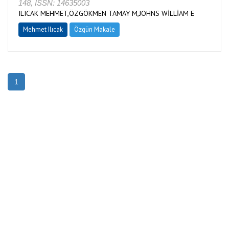
148, ISSN: 14635003
ILICAK MEHMET,ÖZGÖKMEN TAMAY M,JOHNS WİLLİAM E
Mehmet Ilıcak
Özgün Makale
1