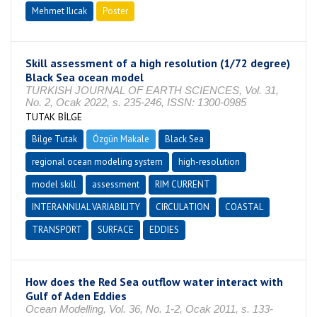
Mehmet Ilıcak
Poster
Skill assessment of a high resolution (1/72 degree)
Black Sea ocean model
TURKISH JOURNAL OF EARTH SCIENCES, Vol. 31,
No. 2, Ocak 2022, s. 235-246, ISSN: 1300-0985
TUTAK BİLGE
Bilge Tutak
Özgün Makale
Black Sea
regional ocean modeling system
high-resolution
model skill
assessment
RIM CURRENT
INTERANNUAL VARIABILITY
CIRCULATION
COASTAL
TRANSPORT
SURFACE
EDDIES
How does the Red Sea outflow water interact with
Gulf of Aden Eddies
Ocean Modelling, Vol. 36, No. 1-2, Ocak 2011, s. 133-