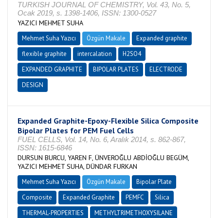
TURKISH JOURNAL OF CHEMISTRY, Vol. 43, No. 5,
Ocak 2019, s. 1398-1406, ISSN: 1300-0527
YAZICI MEHMET SUHA
Mehmet Suha Yazıcı
Özgün Makale
Expanded graphite
flexible graphite
intercalation
H2SO4
EXPANDED GRAPHITE
BIPOLAR PLATES
ELECTRODE
DESIGN
Expanded Graphite-Epoxy-Flexible Silica Composite
Bipolar Plates for PEM Fuel Cells
FUEL CELLS, Vol. 14, No. 6, Aralık 2014, s. 862-867,
ISSN: 1615-6846
DURSUN BURCU, YAREN F, ÜNVEROĞLU ABDİOĞLU BEGÜM,
YAZICI MEHMET SUHA, DÜNDAR FURKAN
Mehmet Suha Yazıcı
Özgün Makale
Bipolar Plate
Composite
Expanded Graphite
PEMFC
Silica
THERMAL-PROPERTIES
METHYLTRIMETHOXYSILANE