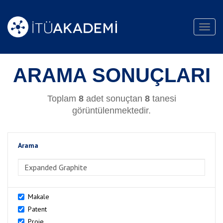
Toggl
navig
ARAMA SONUÇLARI
Toplam
8
adet sonuçtan
8
tanesi
görüntülenmektedir.
Arama
>Arama
Makale
Patent
Proje