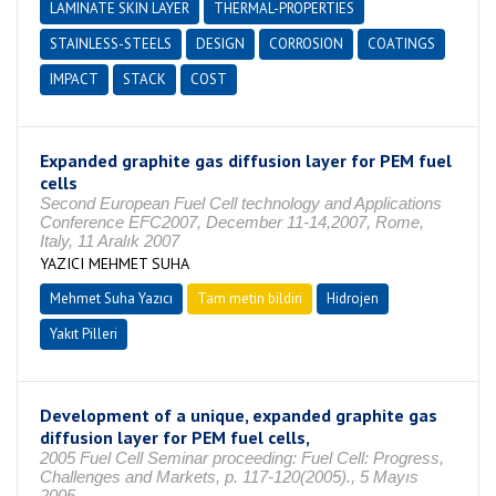
LAMINATE SKIN LAYER
THERMAL-PROPERTIES
STAINLESS-STEELS
DESIGN
CORROSION
COATINGS
IMPACT
STACK
COST
Expanded graphite gas diffusion layer for PEM fuel
cells
Second European Fuel Cell technology and Applications
Conference EFC2007, December 11-14,2007, Rome,
Italy, 11 Aralık 2007
YAZICI MEHMET SUHA
Mehmet Suha Yazıcı
Tam metin bildiri
Hidrojen
Yakıt Pilleri
Development of a unique, expanded graphite gas
diffusion layer for PEM fuel cells,
2005 Fuel Cell Seminar proceeding: Fuel Cell: Progress,
Challenges and Markets, p. 117-120(2005)., 5 Mayıs
2005