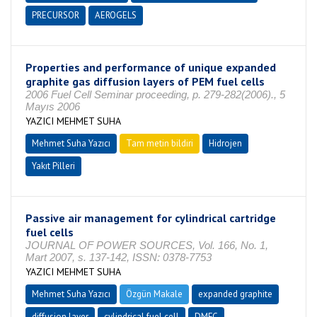
PRECURSOR
AEROGELS
Properties and performance of unique expanded
graphite gas diffusion layers of PEM fuel cells
2006 Fuel Cell Seminar proceeding, p. 279-282(2006)., 5
Mayıs 2006
YAZICI MEHMET SUHA
Mehmet Suha Yazıcı
Tam metin bildiri
Hidrojen
Yakıt Pilleri
Passive air management for cylindrical cartridge
fuel cells
JOURNAL OF POWER SOURCES, Vol. 166, No. 1,
Mart 2007, s. 137-142, ISSN: 0378-7753
YAZICI MEHMET SUHA
Mehmet Suha Yazıcı
Özgün Makale
expanded graphite
diffusion layer
cylindrical fuel cell
DMFC