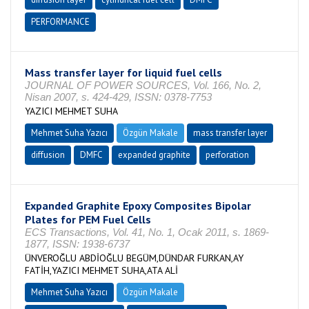
PERFORMANCE
Mass transfer layer for liquid fuel cells
JOURNAL OF POWER SOURCES, Vol. 166, No. 2,
Nisan 2007, s. 424-429, ISSN: 0378-7753
YAZICI MEHMET SUHA
Mehmet Suha Yazıcı
Özgün Makale
mass transfer layer
diffusion
DMFC
expanded graphite
perforation
Expanded Graphite Epoxy Composites Bipolar
Plates for PEM Fuel Cells
ECS Transactions, Vol. 41, No. 1, Ocak 2011, s. 1869-
1877, ISSN: 1938-6737
ÜNVEROĞLU ABDİOĞLU BEGÜM,DÜNDAR FURKAN,AY
FATİH,YAZICI MEHMET SUHA,ATA ALİ
Mehmet Suha Yazıcı
Özgün Makale