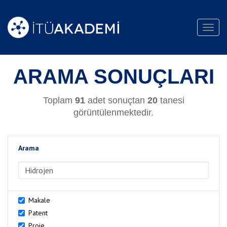
Toggl
navig
ARAMA SONUÇLARI
Toplam
91
adet sonuçtan
20
tanesi
görüntülenmektedir.
Arama
>Arama
Makale
Patent
Proje