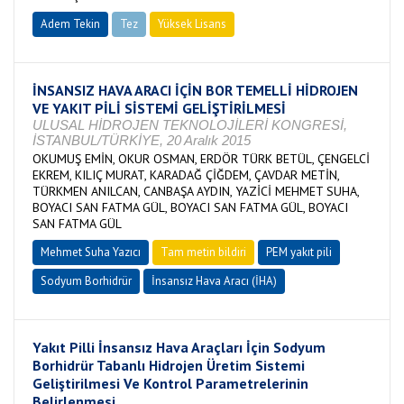
Adem Tekin
Tez
Yüksek Lisans
Tamamlandı
İNSANSIZ HAVA ARACI İÇİN BOR TEMELLİ HİDROJEN
VE YAKIT PİLİ SİSTEMİ GELİŞTİRİLMESİ
ULUSAL HİDROJEN TEKNOLOJİLERİ KONGRESİ,
İSTANBUL/TÜRKİYE, 20 Aralık 2015
OKUMUŞ EMİN, OKUR OSMAN, ERDÖR TÜRK BETÜL, ÇENGELCİ
EKREM, KILIÇ MURAT, KARADAĞ ÇİĞDEM, ÇAVDAR METİN,
TÜRKMEN ANILCAN, CANBAŞA AYDIN, YAZİCİ MEHMET SUHA,
BOYACI SAN FATMA GÜL, BOYACI SAN FATMA GÜL, BOYACI
SAN FATMA GÜL
Mehmet Suha Yazıcı
Tam metin bildiri
PEM yakıt pili
Sodyum Borhidrür
İnsansız Hava Aracı (İHA)
Yakıt Pilli İnsansız Hava Araçları İçin Sodyum
Borhidrür Tabanlı Hidrojen Üretim Sistemi
Geliştirilmesi Ve Kontrol Parametrelerinin
Belirlenmesi,