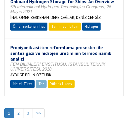
Onboard Hydrogen Storage for Ships: An Overview
5th International Hydrogen Technologies Congress, 26
Mayıs 2021
İNAL ÖMER BERKEHAN, DERE ÇAĞLAR, DENİZ CENGİZ
Ömer Berkehan İnal
Tam metin bildiri
Hidrojen
Propiyonik asitten reformlama prosesleri ile
sentez gazı ve hidrojen üretiminin termodinamik
analizi
FEN BİLİMLERİ ENSTİTÜSÜ, İSTANBUL TEKNİK
ÜNİVERSİTESİ, 2018
AYBÜGE PELİN ÖZTÜRK
Melek Tüter
Tez
Yüksek Lisans
Tamamlandı
1
2
3
>>