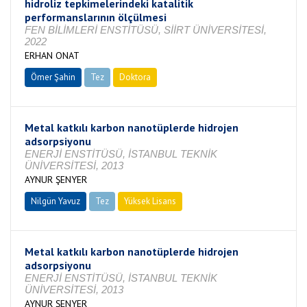
hidroliz tepkimelerindeki katalitik
performanslarının ölçülmesi
FEN BİLİMLERİ ENSTİTÜSÜ, SİİRT ÜNİVERSİTESİ,
2022
ERHAN ONAT
Ömer Şahin
Tez
Doktora
Tamamlandı
Metal katkılı karbon nanotüplerde hidrojen
adsorpsiyonu
ENERJİ ENSTİTÜSÜ, İSTANBUL TEKNİK
ÜNİVERSİTESİ, 2013
AYNUR ŞENYER
Nilgün Yavuz
Tez
Yüksek Lisans
Tamamlandı
Metal katkılı karbon nanotüplerde hidrojen
adsorpsiyonu
ENERJİ ENSTİTÜSÜ, İSTANBUL TEKNİK
ÜNİVERSİTESİ, 2013
AYNUR ŞENYER