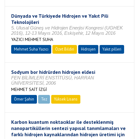
Dünyada ve Türkiyede Hidrojen ve Yakıt Pili
Teknolojileri
5. Ulusal Güneş ve Hidrojen Enerjisi Kongresi (UGHEK
2016), 12-13 Mayıs 2016, Eskişehir, 12 Mayıs 2016
YAZICI MEHMET SUHA
Mehmet Suha Yazıcı
Özet Bildiri
Hidrojen
Yakıt pilleri
Sodyum bor hidrürden hidrojen eldesi
FEN BİLİMLERİ ENSTİTÜSÜ, HARRAN
ÜNİVERSİTESİ, 2006
MEHMET SAİT İZGİ
Ömer Şahin
Tez
Yüksek Lisans
Tamamlandı
Karbon kuantum noktacıklar ile desteklenmiş
nanopartiküllerin sentezi yapısal tanımlamaları ve
farklı hidrojen kaynaklarından hidrojen üretimi için