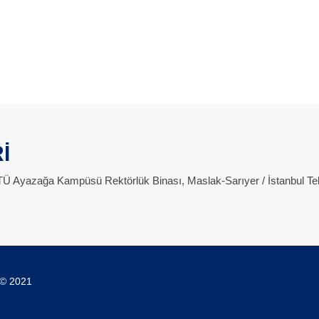
İ
 İTÜ Ayazağa Kampüsü Rektörlük Binası, Maslak-Sarıyer / İstanbul Te
 © 2021