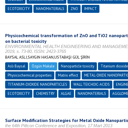
ECOTOXICITY
NANOMATERIALS
ZNO
IMPACT
Physicochemical transformation of ZnO and TiO2 nanoparti
on bacterial toxicity
ENVIRONMENTAL HEALTH ENGINEERING AND MANAGEMENT J
2019, s. 73-80, ISSN: 2423-3765
BAYSAL ASLI,SAYGIN HASAN,USTABAŞI GÜL ŞİRİN
Aslı Baysal
Özgün Makale
Nanoparticle toxicity
Titanium dioxide
Physicochemical properties
Matrix effect
METAL-OXIDE NANOPARTI
TITANIUM-DIOXIDE NANOPARTICLES
WALL TEICHOIC-ACIDS
ENGIN
ECOTOXICITY
CHEMISTRY
ALGAE
NANOMATERIALS
AGGLOME
Surface Modification Strategies for Metal Oxide Nanopartic
the 64th Pittcon Conference and Exposition, 17 Mart 2013