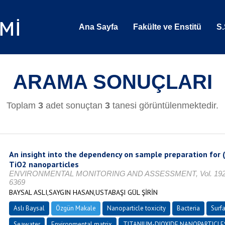
Ana Sayfa
Fakülte ve Enstitü
S.
ARAMA SONUÇLARI
Toplam
3
adet sonuçtan
3
tanesi görüntülenmektedir.
An insight into the dependency on sample preparation for (
TiO2 nanoparticles
ENVIRONMENTAL MONITORING AND ASSESSMENT, Vol. 192, No
6369
BAYSAL ASLI,SAYGIN HASAN,USTABAŞI GÜL ŞİRİN
Aslı Baysal
Özgün Makale
Nanoparticle toxicity
Bacteria
Surf
Seawater
Environmental matrix
TITANIUM-DIOXIDE NANOPARTICLE