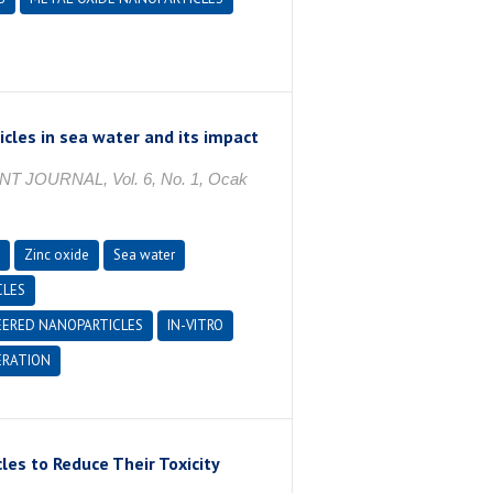
cles in sea water and its impact
OURNAL, Vol. 6, No. 1, Ocak
Zinc oxide
Sea water
CLES
EERED NANOPARTICLES
IN-VITRO
RATION
les to Reduce Their Toxicity