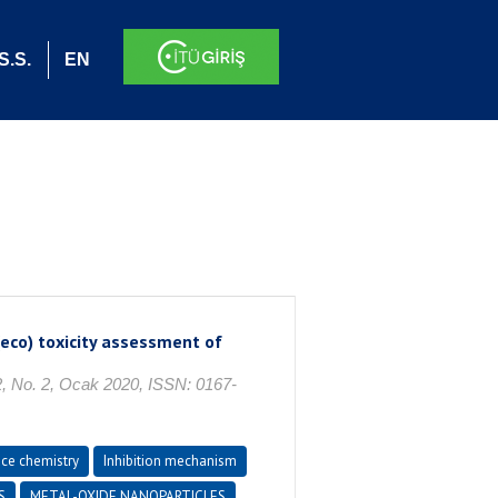
S.S.
EN
eco) toxicity assessment of
. 2, Ocak 2020, ISSN: 0167-
ace chemistry
Inhibition mechanism
S
METAL-OXIDE NANOPARTICLES