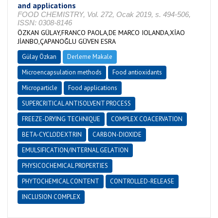
and applications
FOOD CHEMISTRY, Vol. 272, Ocak 2019, s. 494-506,
ISSN: 0308-8146
ÖZKAN GÜLAY,FRANCO PAOLA,DE MARCO IOLANDA,XİAO
JİANBO,ÇAPANOĞLU GÜVEN ESRA
Gülay Özkan
Derleme Makale
Microencapsulation methods
Food antioxidants
Microparticle
Food applications
SUPERCRITICAL ANTISOLVENT PROCESS
FREEZE-DRYING TECHNIQUE
COMPLEX COACERVATION
BETA-CYCLODEXTRIN
CARBON-DIOXIDE
EMULSIFICATION/INTERNAL GELATION
PHYSICOCHEMICAL PROPERTIES
PHYTOCHEMICAL CONTENT
CONTROLLED-RELEASE
INCLUSION COMPLEX