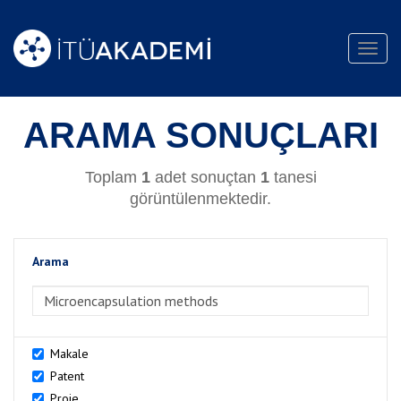
Toggl
navig
ARAMA SONUÇLARI
Toplam
1
adet sonuçtan
1
tanesi
görüntülenmektedir.
Arama
>Arama
Makale
Patent
Proje