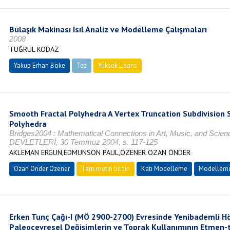
Bulaşık Makinası Isıl Analiz ve Modelleme Çalışmaları
2008
TUĞRUL KODAZ
Yakup Erhan Böke
Tez
Yüksek Lisans
Devam Ediyor
Smooth Fractal Polyhedra A Vertex Truncation Subdivision 
Polyhedra
Bridges2004 : Mathematical Connections in Art, Music, and Sci
DEVLETLERİ, 30 Temmuz 2004, s. 117-125
AKLEMAN ERGUN,EDMUNSON PAUL,ÖZENER OZAN ÖNDER
Ozan Önder Özener
Tam metin bildiri
Katı Modelleme
Modelleme
Erken Tunç Çağı-I (MÖ 2900-2700) Evresinde Yenibademli H
Paleoçevresel Değişimlerin ve Toprak Kullanımının Etmen-