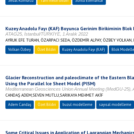
Sedat Kömürcü
Tam metin bildiri
Sonlu Elemanlar
Kuzey Anadolu Fayı (KAF) Boyunca Gerinim Birikiminin Blok
ATAG25, İstanbul/TÜRKİYE, 1 Aralık 2022
AYRUK EFE TURAN, ÖZARPACI SEDA, ÖZDEMİR ALPAY, ÖZBEY VOLKAN,
Volkan Özbey
Özet Bildiri
Kuzey Anadolu Fayı (KAF)
Blok Modell
Glacier Reconstruction and paleoclimate of the Eastern Bl
Using the Parallel Ice Sheet Model (PISM)
Mediterranean Geosciences Union Annual Meeting (MedGU-25),
CANDAŞ ADEM,SEVEN MUTLU,SARIKAYA MEHMET AKİF
Adem Candaş
Özet Bildiri
buzul modelleme
sayısal modelleme
Some Critical Issues in Application of Lagrangian Mechanics 