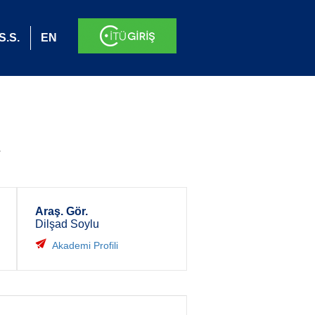
S.S.
EN
.
Araş. Gör.
Dilşad Soylu
Akademi Profili