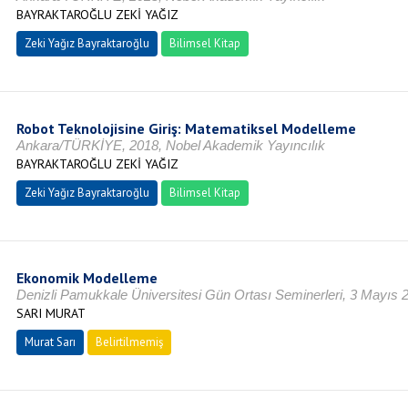
BAYRAKTAROĞLU ZEKİ YAĞIZ
Zeki Yağız Bayraktaroğlu
Bilimsel Kitap
Robot Teknolojisine Giriş: Matematiksel Modelleme
Ankara/TÜRKİYE, 2018, Nobel Akademik Yayıncılık
BAYRAKTAROĞLU ZEKİ YAĞIZ
Zeki Yağız Bayraktaroğlu
Bilimsel Kitap
Ekonomik Modelleme
Denizli Pamukkale Üniversitesi Gün Ortası Seminerleri, 3 Mayıs 
SARI MURAT
Murat Sarı
Belirtilmemiş