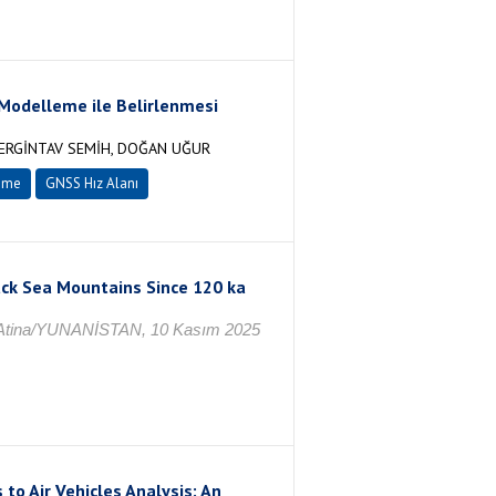
 Modelleme ile Belirlenmesi
 ERGİNTAV SEMİH, DOĞAN UĞUR
eme
GNSS Hız Alanı
ack Sea Mountains Since 120 ka
 Atina/YUNANİSTAN, 10 Kasım 2025
to Air Vehicles Analysis: An