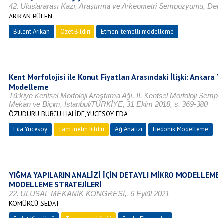
42. Uluslararası Kazı, Araştırma ve Arkeometri Sempozyumu, De
ARIKAN BÜLENT
Bülent Arıkan
Özet Bildiri
Etmen-temelli modelleme
Kent Morfolojisi ile Konut Fiyatları Arasındaki İlişki: Ankar
Modelleme
Türkiye Kentsel Morfoloji Araştırma Ağı, II. Kentsel Morfoloji S
Mekan ve Biçim, İstanbul/TÜRKİYE, 31 Ekim 2018, s. 369-380
ÖZÜDURU BURCU HALİDE,YÜCESOY EDA
Eda Yücesoy
Tam metin bildiri
Ağ Analizi
Hedonik Modelleme
YIĞMA YAPILARIN ANALİZİ İÇİN DETAYLI MİKRO MODELLEM
MODELLEME STRATEJİLERİ
22. ULUSAL MEKANİK KONGRESİ,, 6 Eylül 2021
KÖMÜRCÜ SEDAT