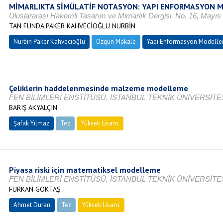
MİMARLIKTA SİMÜLATİF NOTASYON: YAPI ENFORMASYON 
Uluslararası Hakemli Tasarım ve Mimarlık Dergisi, No. 16, Mayı
TAN FUNDA,PAKER KAHVECİOĞLU NURBİN
Nurbin Paker Kahvecioğlu
Özgün Makale
Yapı Enformasyon Modell
Çeliklerin haddelenmesinde malzeme modelleme
FEN BİLİMLERİ ENSTİTÜSÜ, İSTANBUL TEKNİK ÜNİVERSİTES
BARIŞ AKYALÇIN
Şafak Yılmaz
Tez
Yüksek Lisans
Tamamlandı
Piyasa riski için matematiksel modelleme
FEN BİLİMLERİ ENSTİTÜSÜ, İSTANBUL TEKNİK ÜNİVERSİTES
FURKAN GÖKTAŞ
Ahmet Duran
Tez
Yüksek Lisans
Tamamlandı