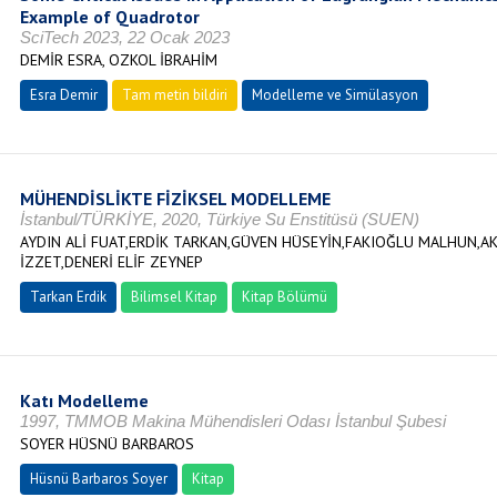
Example of Quadrotor
SciTech 2023, 22 Ocak 2023
DEMİR ESRA, OZKOL İBRAHİM
Esra Demir
Tam metin bildiri
Modelleme ve Simülasyon
MÜHENDİSLİKTE FİZİKSEL MODELLEME
İstanbul/TÜRKİYE, 2020, Türkiye Su Enstitüsü (SUEN)
AYDIN ALİ FUAT,ERDİK TARKAN,GÜVEN HÜSEYİN,FAKIOĞLU MALHUN,AK
İZZET,DENERİ ELİF ZEYNEP
Tarkan Erdik
Bilimsel Kitap
Kitap Bölümü
Katı Modelleme
1997, TMMOB Makina Mühendisleri Odası İstanbul Şubesi
SOYER HÜSNÜ BARBAROS
Hüsnü Barbaros Soyer
Kitap