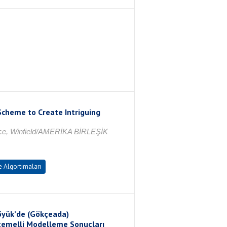
Scheme to Create Intriguing
ence, Winfield/AMERİKA BİRLEŞİK
 Algortimaları
öyük’de (Gökçeada)
temelli Modelleme Sonuçları