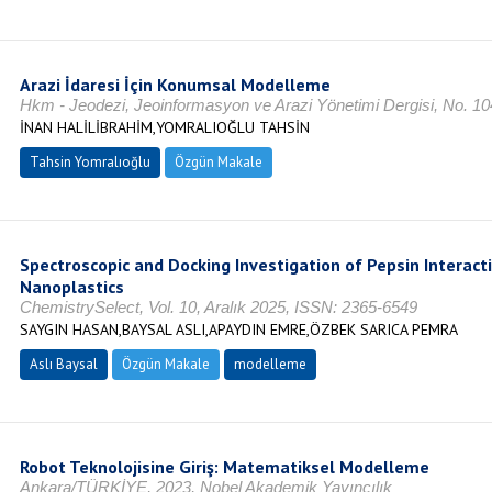
Arazi İdaresi İçin Konumsal Modelleme
Hkm - Jeodezi, Jeoinformasyon ve Arazi Yönetimi Dergisi, No. 1
İNAN HALİLİBRAHİM,YOMRALIOĞLU TAHSİN
Tahsin Yomralıoğlu
Özgün Makale
Spectroscopic and Docking Investigation of Pepsin Interact
Nanoplastics
ChemistrySelect, Vol. 10, Aralık 2025, ISSN: 2365-6549
SAYGIN HASAN,BAYSAL ASLI,APAYDIN EMRE,ÖZBEK SARICA PEMRA
Aslı Baysal
Özgün Makale
modelleme
Robot Teknolojisine Giriş: Matematiksel Modelleme
Ankara/TÜRKİYE, 2023, Nobel Akademik Yayıncılık