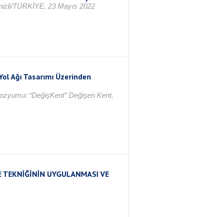
nizli/TÜRKİYE, 23 Mayıs 2022
a Yol Ağı Tasarımı Üzerinden
empozyumu: “DeğişKent” Değişen Kent,
E TEKNİĞİNİN UYGULANMASI VE