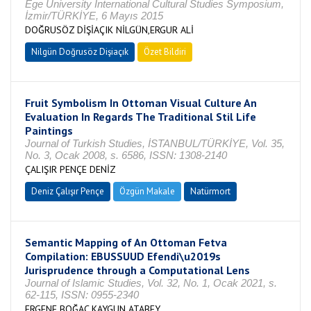
Ege University International Cultural Studies Symposium,
İzmir/TÜRKİYE, 6 Mayıs 2015
DOĞRUSÖZ DİŞİAÇIK NİLGÜN,ERGUR ALİ
Nilgün Doğrusöz Dişiaçık
Özet Bildiri
Fruit Symbolism In Ottoman Visual Culture An
Evaluation In Regards The Traditional Stil Life
Paintings
Journal of Turkish Studies, İSTANBUL/TÜRKİYE, Vol. 35,
No. 3, Ocak 2008, s. 6586, ISSN: 1308-2140
ÇALIŞIR PENÇE DENİZ
Deniz Çalışır Pençe
Özgün Makale
Natürmort
Semantic Mapping of An Ottoman Fetva
Compilation: EBUSSUUD Efendi\u2019s
Jurisprudence through a Computational Lens
Journal of Islamic Studies, Vol. 32, No. 1, Ocak 2021, s.
62-115, ISSN: 0955-2340
ERGENE BOĞAÇ,KAYGUN ATABEY