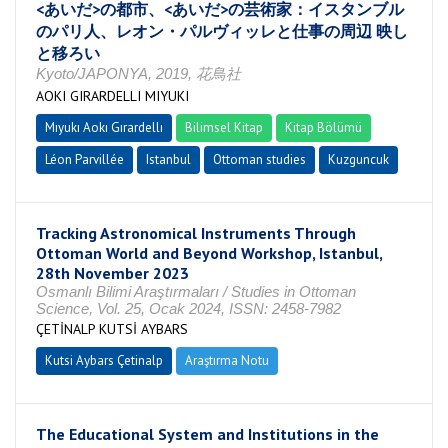
<あいだ>の都市、<あいだ>の芸術家：イスタンブル
のパリ人、レオン・パルヴィッレと仕事の周辺 映し
と移ろい
Kyoto/JAPONYA, 2019, 花鳥社
AOKI GIRARDELLI MIYUKI
Mıyukı Aokı Gırardellı
Bilimsel Kitap
Kitap Bölümü
Léon Parvillée
Istanbul
Ottoman studies
Kuzguncuk
Tracking Astronomical Instruments Through
Ottoman World and Beyond Workshop, Istanbul,
28th November 2023
Osmanlı Bilimi Araştırmaları / Studies in Ottoman
Science, Vol. 25, Ocak 2024, ISSN: 2458-7982
ÇETİNALP KUTSİ AYBARS
Kutsi Aybars Çetinalp
Araştırma Notu
The Educational System and Institutions in the