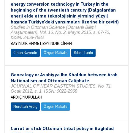
energy conversion technology in Turkey in the
beginning of the twentieth century (Dalgalardan
enerji elde etme teknolojisinin yirminci yüzyıl
başında Türkiye’deki yansımaları üzerine bir çeviri)
Studies in Ottoman Science (Osmanlı Bilimi
Araştırmaları), Vol. 16, No. 2, Mayıs 2015, s. 67-70,
ISSN: 2458-7982
BAYINDIR AHMET,BAYINDIR CİHAN
Cihan Bayındır
Özgün Makale
Bilim Tarihi
Genealogy or Asabiyya Ibn Khaldun between Arab
Nationalism and Ottoman Caliphate
JOURNAL OF NEAR EASTERN STUDIES, No. 71,
Ocak 2012, s. 1, ISSN: 0022-2968
ARDIÇ NURULLAH
Nurullah Ardıç
Özgün Makale
Carrot or stick Ottoman tribal policy in Baghdad