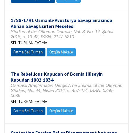
1788-1791 Osmanlı-Avusturya Savaşı Sırasında
Alınan Savaş Esirleri Meselesi
Studies of the Ottoman Domain, Vol. 8, No. 14, Şubat
2018, s. 13-42, ISSN: 2147-5210
SEL TURHAN FATMA
Fatma Sel Turhan
Özgün Makale
The Rebellious Kapudan of Bosnia Hüseyin
Kapudan 1802 1834
Osmanlı Araştırmaları Dergisi/The Journal of the Ottoman
Studies, No. 44, Nisan 2014, s. 457-474, ISSN: 0255-
0636
SEL TURHAN FATMA
Fatma Sel Turhan
Özgün Makale
Contesting Foreign Policy Disagreement between