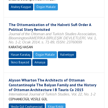
Atabey Kaygun
Özgün Makale
The Ottomanization of the Halveti Sufi Order A
Political Story Revisited
Journal of the Ottoman and Turkish Studies Association,
Bloomington/AMERİKA BİRLEŞİK DEVLETLERİ, Vol. 1,
No. 1-2, Ocak 2014, s. 71-89, ISSN: 23760699
KARATAŞ HASAN
Hasan Karataş
Özgün Makale
Halvetiyye
İkinci Bayezid
Amasya
Alyson Wharton The Architects of Ottoman
Constantinople The Balyan Family and the History
of Ottoman Architecture I B Tauris Co 2015
International Journal of Turkish Studies, Vol. 22, No. 1-2
CEPHANECİGİL VESİLE GÜL
Vesile Gül Cephanecigil
Kitap Kritiği