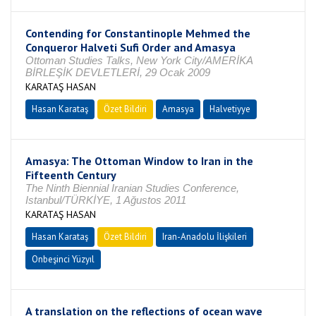
Contending for Constantinople Mehmed the
Conqueror Halveti Sufi Order and Amasya
Ottoman Studies Talks, New York City/AMERİKA
BİRLEŞİK DEVLETLERİ, 29 Ocak 2009
KARATAŞ HASAN
Hasan Karataş
Özet Bildiri
Amasya
Halvetiyye
Amasya: The Ottoman Window to Iran in the
Fifteenth Century
The Ninth Biennial Iranian Studies Conference,
Istanbul/TÜRKİYE, 1 Ağustos 2011
KARATAŞ HASAN
Hasan Karataş
Özet Bildiri
Iran-Anadolu İlişkileri
Onbeşinci Yüzyıl
A translation on the reflections of ocean wave