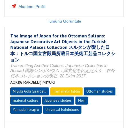
Akademi Profili
Tümünü Görüntüle
The Image of Japan for the Ottoman Sultans:
Japanese Decorative Art Objects in the Turkish
National Palaces Collection スルタンが愛した日
本：トルコ国立宮殿局所蔵日本美術工芸品コレクシ
ョン
Transmitting Another Culture: Japanese Collection in
Abroad 国際シンポジウム：異文化を伝えた人々 在外
日本コレクションの現在, 28 Ekim 2017
AOKI(GIRARDELLI) MIYUKI
Mıyukı Aokı Gırardellı
Tam metin bildiri
Ottoman studies
material culture
Japanese studies
Meiji
Yamada Torajiro
Universal Exhibitions