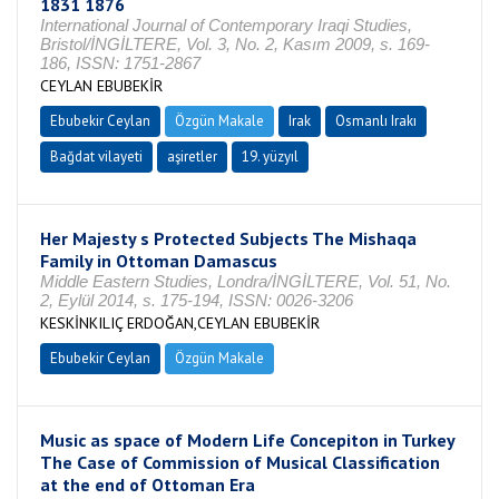
1831 1876
International Journal of Contemporary Iraqi Studies,
Bristol/İNGİLTERE, Vol. 3, No. 2, Kasım 2009, s. 169-
186, ISSN: 1751-2867
CEYLAN EBUBEKİR
Ebubekir Ceylan
Özgün Makale
Irak
Osmanlı Irakı
Bağdat vilayeti
aşiretler
19. yüzyıl
Her Majesty s Protected Subjects The Mishaqa
Family in Ottoman Damascus
Middle Eastern Studies, Londra/İNGİLTERE, Vol. 51, No.
2, Eylül 2014, s. 175-194, ISSN: 0026-3206
KESKİNKILIÇ ERDOĞAN,CEYLAN EBUBEKİR
Ebubekir Ceylan
Özgün Makale
Music as space of Modern Life Concepiton in Turkey
The Case of Commission of Musical Classification
at the end of Ottoman Era