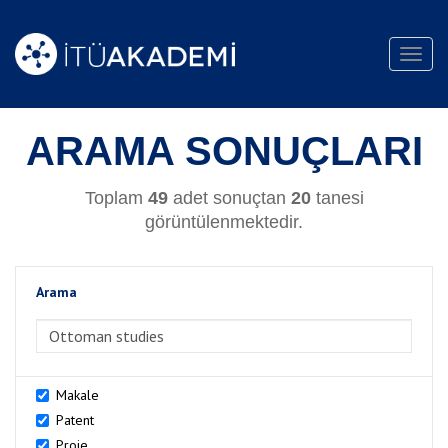
Toggl
navig
ARAMA SONUÇLARI
Toplam
49
adet sonuçtan
20
tanesi
görüntülenmektedir.
Arama
>Arama
Makale
Patent
Proje