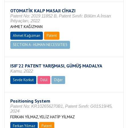
OTOMATİK KALP MASAJI CİHAZI
Patent No: 2019 11852 B, Patent Sınıfı: Bölüm A İnsan
İhtiyaçları, 2022
AHMET KAĞIZMAN
Ahmet Kağızman
Patent
SECTION A - HUMAN NECESSITIES
ISIF'22 PATENT YARIŞMASI, GÜMÜŞ MADALYA
Kamu, 2022
Sevde Korkut
Ödül
Diğer
Positioning System
Patent No: KR102656270B1, Patent Sınıfı: G01S19/45,
2024
FERKAN YİLMAZ,YELİZ HATİP YİLMAZ
Ferkan Yılmaz
Patent