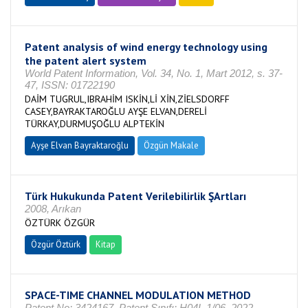
Patent analysis of wind energy technology using
the patent alert system
World Patent Information, Vol. 34, No. 1, Mart 2012, s. 37-
47, ISSN: 01722190
DAİM TUGRUL,IBRAHİM ISKİN,Lİ XİN,ZİELSDORFF
CASEY,BAYRAKTAROĞLU AYŞE ELVAN,DERELİ
TÜRKAY,DURMUŞOĞLU ALPTEKİN
Ayşe Elvan Bayraktaroğlu
Özgün Makale
Türk Hukukunda Patent Verilebilirlik ŞArtları
2008, Arıkan
ÖZTÜRK ÖZGÜR
Özgür Öztürk
Kitap
SPACE-TIME CHANNEL MODULATION METHOD
Patent No: 3424167, Patent Sınıfı: H04L 1/06, 2022