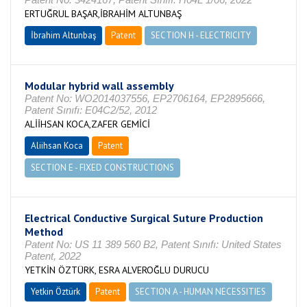
ERTUĞRUL BAŞAR,İBRAHİM ALTUNBAŞ
İbrahim Altunbaş
Patent
SECTION H - ELECTRICITY
Modular hybrid wall assembly
Patent No: WO2014037556, EP2706164, EP2895666,
Patent Sınıfı: E04C2/52, 2012
ALİİHSAN KOCA,ZAFER GEMİCİ
Aliihsan Koca
Patent
SECTION E - FIXED CONSTRUCTIONS
Electrical Conductive Surgical Suture Production
Method
Patent No: US 11 389 560 B2, Patent Sınıfı: United States
Patent, 2022
YETKİN ÖZTÜRK, ESRA ALVEROĞLU DURUCU
Yetkin Öztürk
Patent
SECTION A - HUMAN NECESSITIES