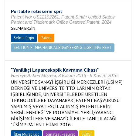
Portable rotisserie spit
Patent No: US12102261, Patent Sınıfı: United States
Patent and Trademark Office Granted Patent, 2024
SELMA ERGİN
Selma Ergin
Patent
SECTION F - MECHANICAL ENGINEERING; LIGHTING; HEAT
"Yenilikçi Laparoskopik Kavrama Cihazı"
Harbiye Askeri Müzesi, 8 Kasım 2016 - 9 Kasım 2016
ÜNİVERSİTE SANAYİ İŞBİRLİĞİ MERKEZLERİ (ÜSİMP)
DERNEĞİ VE ÜNİVERSİTE TTO’ LARININ ORTAK
İŞBİRLİĞİNDE, ÜNİVERSİTELERDE ÜRETİLEN
TEKNOLOJİLERE DAYANARAK, PATENT BAŞVURUSU
YAPILMIŞ VEYA TESCİL ALINMIŞ PATENTLERİN
SERGİLENECEĞİ VE POTANSİYEL YERLİ/YABANCI
GİRİŞİMCİLERE VE SANAYİCİLERLE TANITILACAĞI
"ÜSİMP PATENT FUARI 2016”.
İlker Murat Koç
Sanatsal Faaliyet
SERGİ