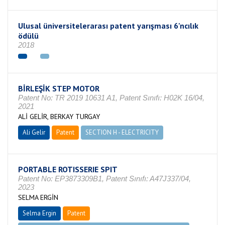
Ulusal üniversitelerarası patent yarışması 6'ncılık
ödülü
2018
BİRLEŞİK STEP MOTOR
Patent No: TR 2019 10631 A1, Patent Sınıfı: H02K 16/04,
2021
ALİ GELİR, BERKAY TURGAY
Ali Gelir
Patent
SECTION H - ELECTRICITY
PORTABLE ROTISSERIE SPIT
Patent No: EP3873309B1, Patent Sınıfı: A47J337/04,
2023
SELMA ERGİN
Selma Ergin
Patent