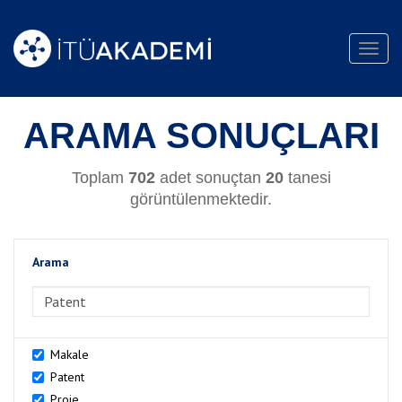
Toggl
navig
ARAMA SONUÇLARI
Toplam
702
adet sonuçtan
20
tanesi
görüntülenmektedir.
Arama
>Arama
Makale
Patent
Proje