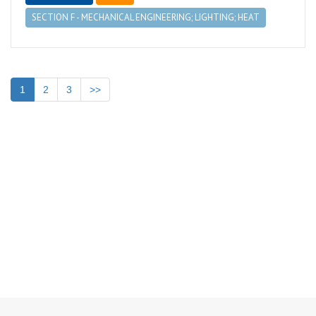
SECTION F - MECHANICAL ENGINEERING; LIGHTING; HEAT
1
2
3
>>