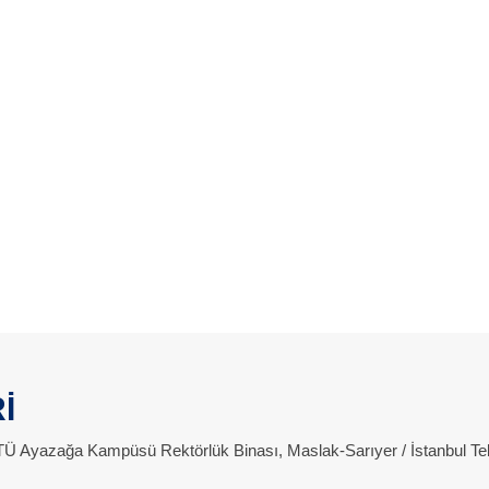
İ
 İTÜ Ayazağa Kampüsü Rektörlük Binası, Maslak-Sarıyer / İstanbul Te