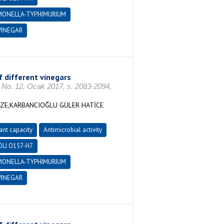
MONELLA-TYPHIMURIUM
VINEGAR
f different vinegars
12, Ocak 2017, s. 2083-2094,
MZE,KARBANCIOĞLU GÜLER HATİCE
ant capacity
Antimicrobial activity
OLI O157-H7
MONELLA-TYPHIMURIUM
VINEGAR