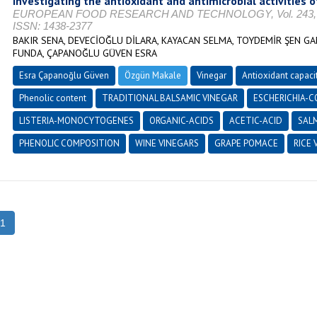
Investigating the antioxidant and antimicrobial activities o
EUROPEAN FOOD RESEARCH AND TECHNOLOGY, Vol. 243, No. 
ISSN: 1438-2377
BAKIR SENA, DEVECİOĞLU DİLARA, KAYACAN SELMA, TOYDEMİR ŞEN G
FUNDA, ÇAPANOĞLU GÜVEN ESRA
Esra Çapanoğlu Güven
Özgün Makale
Vinegar
Antioxidant capaci
Phenolic content
TRADITIONAL BALSAMIC VINEGAR
ESCHERICHIA-C
LISTERIA-MONOCYTOGENES
ORGANIC-ACIDS
ACETIC-ACID
SAL
PHENOLIC COMPOSITION
WINE VINEGARS
GRAPE POMACE
RICE 
1