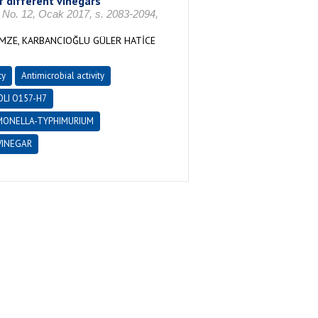
f different vinegars
12, Ocak 2017, s. 2083-2094,
AMZE, KARBANCIOĞLU GÜLER HATİCE
ty
Antimicrobial activity
OLI O157-H7
MONELLA-TYPHIMURIUM
VINEGAR