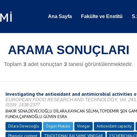
Ana Sayfa
Fakülte ve Enstitü
S.
ARAMA SONUÇLARI
Toplam
3
adet sonuçtan
3
tanesi görüntülenmektedir.
Investigating the antioxidant and antimicrobial activities o
EUROPEAN FOOD RESEARCH AND TECHNOLOGY, Vol. 243, No. 
ISSN: 1438-2377
BAKIR SENA,DEVECİOĞLU DİLARA,KAYACAN SELMA,TOYDEMİR ŞEN GA
FUNDA,ÇAPANOĞLU GÜVEN ESRA
Dilara Devecioğlu
Özgün Makale
Vinegar
Antioxidant capacity
Phenolic content
TRADITIONAL BALSAMIC VINEGAR
ESCHERICHIA-C