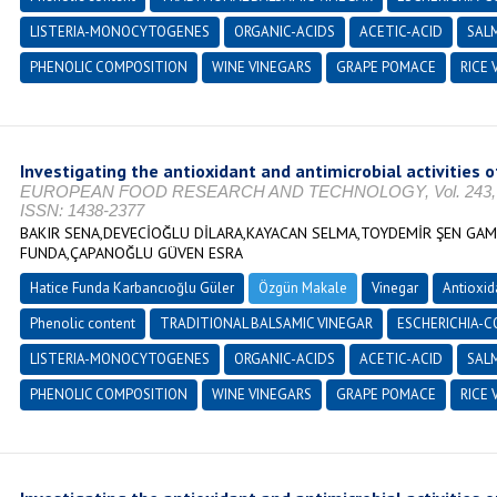
LISTERIA-MONOCYTOGENES
ORGANIC-ACIDS
ACETIC-ACID
SAL
PHENOLIC COMPOSITION
WINE VINEGARS
GRAPE POMACE
RICE 
Investigating the antioxidant and antimicrobial activities o
EUROPEAN FOOD RESEARCH AND TECHNOLOGY, Vol. 243, No. 
ISSN: 1438-2377
BAKIR SENA,DEVECİOĞLU DİLARA,KAYACAN SELMA,TOYDEMİR ŞEN GA
FUNDA,ÇAPANOĞLU GÜVEN ESRA
Hatice Funda Karbancıoğlu Güler
Özgün Makale
Vinegar
Antioxid
Phenolic content
TRADITIONAL BALSAMIC VINEGAR
ESCHERICHIA-C
LISTERIA-MONOCYTOGENES
ORGANIC-ACIDS
ACETIC-ACID
SAL
PHENOLIC COMPOSITION
WINE VINEGARS
GRAPE POMACE
RICE 