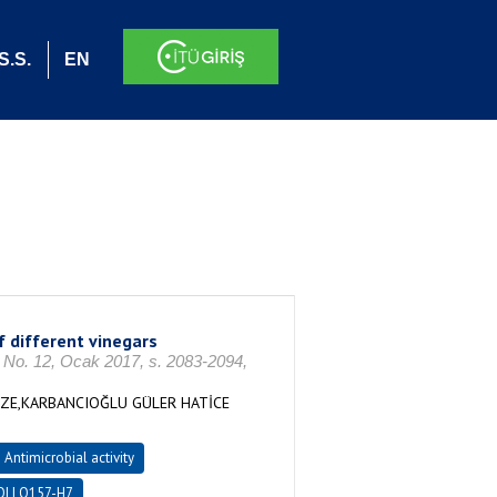
S.S.
EN
f different vinegars
12, Ocak 2017, s. 2083-2094,
MZE,KARBANCIOĞLU GÜLER HATİCE
Antimicrobial activity
OLI O157-H7