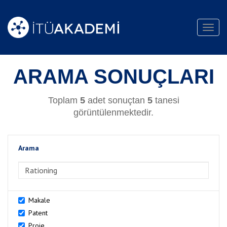
Toggl
navig
ARAMA SONUÇLARI
Toplam
5
adet sonuçtan
5
tanesi
görüntülenmektedir.
Arama
>Arama
Makale
Patent
Proje