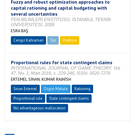
Fuzzy and robust optimization approaches to
capital rationing and capital budgeting with
several uncertainties
FEN BİLİMLERİ ENSTİTÜSÜ, İSTANBUL TEKNİK
ÜNİVERSİTESİ, 2008
ESRA BAŞ
Cengiz Kahraman
Tez
Doktora
Tamamlandı
Proportional rules for state contingent claims
INTERNATIONAL JOURNAL OF GAME THEORY, Vol.
47, No. 1, Mart 2018, s. 229-246, ISSN: 0020-7276
ERTEMEL SİNAN, KUMAR RAJNİSH
Sinan Ertemel
Özgün Makale
Rationing
Proportional rule
State contingent claims
No advantageous reallocation