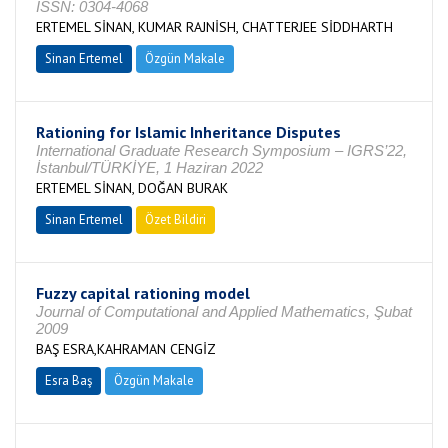
ISSN: 0304-4068
ERTEMEL SİNAN, KUMAR RAJNİSH, CHATTERJEE SİDDHARTH
Sinan Ertemel
Özgün Makale
Rationing for Islamic Inheritance Disputes
International Graduate Research Symposium – IGRS’22,
İstanbul/TÜRKİYE, 1 Haziran 2022
ERTEMEL SİNAN, DOĞAN BURAK
Sinan Ertemel
Özet Bildiri
Fuzzy capital rationing model
Journal of Computational and Applied Mathematics, Şubat
2009
BAŞ ESRA,KAHRAMAN CENGİZ
Esra Baş
Özgün Makale