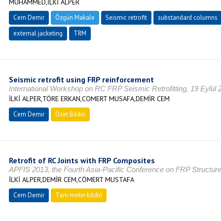
MUHAMMED,İLKİ ALPER
Cem Demir
Özgün Makale
Seismic retrofit
substandard columns
external jacketing
TRM
Seismic retrofit using FRP reinforcement
International Workshop on RC FRP Seismic Retrofitting, 19 Eylül 
İLKİ ALPER,TÖRE ERKAN,COMERT MUSAFA,DEMİR CEM
Cem Demir
Özet Bildiri
Retrofit of RC Joints with FRP Composites
APFIS 2013, the Fourth Asia-Pacific Conference on FRP Structure
İLKİ ALPER,DEMİR CEM,CÖMERT MUSTAFA
Cem Demir
Tam metin bildiri