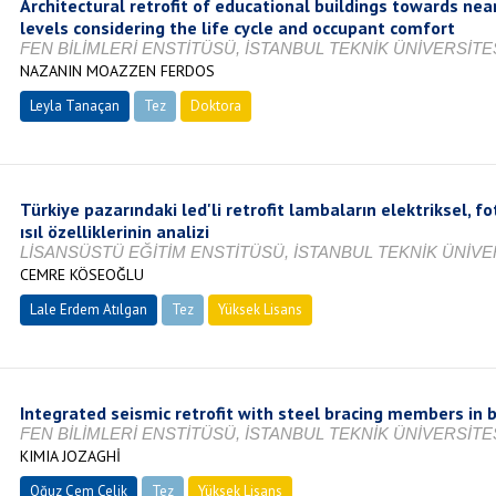
Architectural retrofit of educational buildings towards nea
levels considering the life cycle and occupant comfort
FEN BİLİMLERİ ENSTİTÜSÜ, İSTANBUL TEKNİK ÜNİVERSİTES
NAZANIN MOAZZEN FERDOS
Leyla Tanaçan
Tez
Doktora
Tamamlandı
Türkiye pazarındaki led'li retrofit lambaların elektriksel, f
ısıl özelliklerinin analizi
LİSANSÜSTÜ EĞİTİM ENSTİTÜSÜ, İSTANBUL TEKNİK ÜNİVER
CEMRE KÖSEOĞLU
Lale Erdem Atılgan
Tez
Yüksek Lisans
Tamamlandı
Integrated seismic retrofit with steel bracing members in 
FEN BİLİMLERİ ENSTİTÜSÜ, İSTANBUL TEKNİK ÜNİVERSİTES
KIMIA JOZAGHİ
Oğuz Cem Çelik
Tez
Yüksek Lisans
Tamamlandı