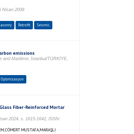
16 Nisan 2008
asonry
Retrofit
Seismic
 carbon emissions
e and Maritime, İstanbul/TÜRKİYE,
Optimizasyon
Glass Fiber-Reinforced Mortar
n 2024, s. 1615-1642, ISSN:
CEM,CÖMERT MUSTAFA,MARAŞLI