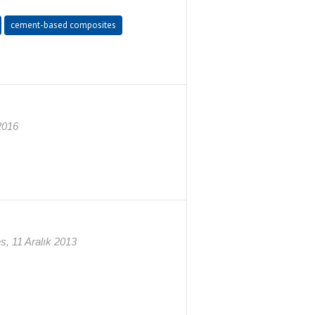
cement-based composites
2016
s, 11 Aralık 2013