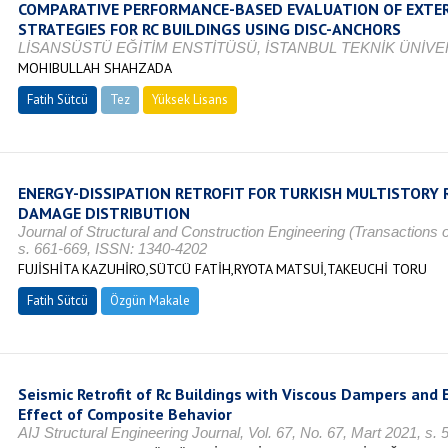
COMPARATIVE PERFORMANCE-BASED EVALUATION OF EXTER
STRATEGIES FOR RC BUILDINGS USING DISC-ANCHORS
LİSANSÜSTÜ EĞİTİM ENSTİTÜSÜ, İSTANBUL TEKNİK ÜNİVER
MOHIBULLAH SHAHZADA
Fatih Sütcü
Tez
Yüksek Lisans
Tamamlandı
ENERGY-DISSIPATION RETROFIT FOR TURKISH MULTISTORY 
DAMAGE DISTRIBUTION
Journal of Structural and Construction Engineering (Transactions o
s. 661-669, ISSN: 1340-4202
FUJİSHİTA KAZUHİRO,SÜTCÜ FATİH,RYOTA MATSUİ,TAKEUCHİ TORU
Fatih Sütcü
Özgün Makale
Seismic Retrofit of Rc Buildings with Viscous Dampers and E
Effect of Composite Behavior
AIJ Structural Engineering Journal, Vol. 67, No. 67, Mart 2021, s