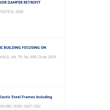
IOR DAMPER RETROFIT
SİTESİ, 2026
RC BUILDING FOCUSING ON
f AIJ), Vol. 79, No. 699, Ocak 2014,
lastic Steel Frames Including
. 569-580, ISSN: 0267-7261