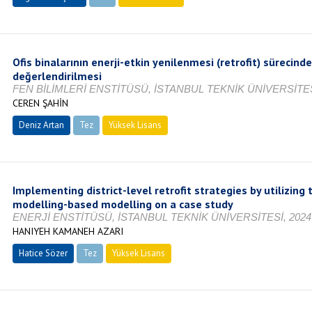
Ofis binalarının enerji-etkin yenilenmesi (retrofit) sürecin
değerlendirilmesi
FEN BİLİMLERİ ENSTİTÜSÜ, İSTANBUL TEKNİK ÜNİVERSİTES
CEREN ŞAHİN
Deniz Artan
Tez
Yüksek Lisans
Tamamlandı
Implementing district-level retrofit strategies by utilizing
modelling-based modelling on a case study
ENERJİ ENSTİTÜSÜ, İSTANBUL TEKNİK ÜNİVERSİTESİ, 2024
HANIYEH KAMANEH AZARI
Hatice Sözer
Tez
Yüksek Lisans
Tamamlandı