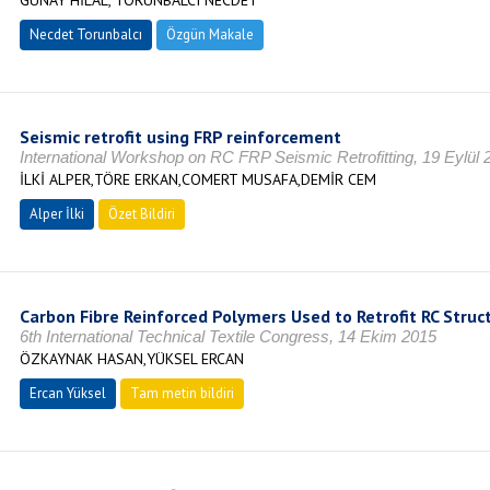
GÜNAY HİLAL, TORUNBALCI NECDET
Necdet Torunbalcı
Özgün Makale
Seismic retrofit using FRP reinforcement
International Workshop on RC FRP Seismic Retrofitting, 19 Eylül 
İLKİ ALPER,TÖRE ERKAN,COMERT MUSAFA,DEMİR CEM
Alper İlki
Özet Bildiri
Carbon Fibre Reinforced Polymers Used to Retrofit RC Struc
6th International Technical Textile Congress, 14 Ekim 2015
ÖZKAYNAK HASAN,YÜKSEL ERCAN
Ercan Yüksel
Tam metin bildiri