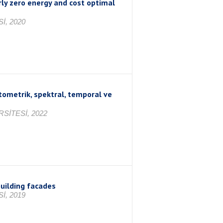
rly zero energy and cost optimal
İ, 2020
otometrik, spektral, temporal ve
SİTESİ, 2022
building facades
İ, 2019