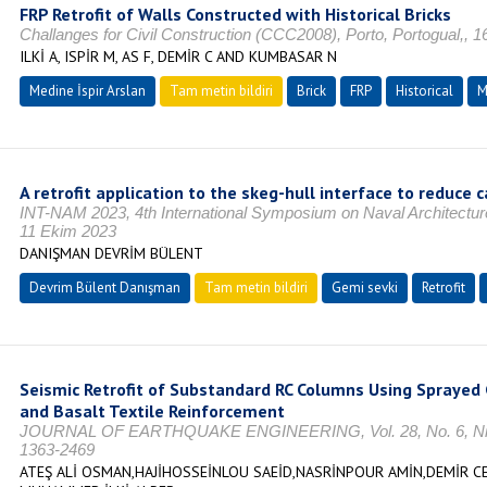
FRP Retrofit of Walls Constructed with Historical Bricks
Challanges for Civil Construction (CCC2008), Porto, Portogual,, 
ILKİ A, ISPİR M, AS F, DEMİR C AND KUMBASAR N
Medine İspir Arslan
Tam metin bildiri
Brick
FRP
Historical
M
A retrofit application to the skeg-hull interface to reduce
INT-NAM 2023, 4th International Symposium on Naval Architectur
11 Ekim 2023
DANIŞMAN DEVRİM BÜLENT
Devrim Bülent Danışman
Tam metin bildiri
Gemi sevki
Retrofit
Seismic Retrofit of Substandard RC Columns Using Sprayed 
and Basalt Textile Reinforcement
JOURNAL OF EARTHQUAKE ENGINEERING, Vol. 28, No. 6, Nisa
1363-2469
ATEŞ ALİ OSMAN,HAJİHOSSEİNLOU SAEİD,NASRİNPOUR AMİN,DEMİR 