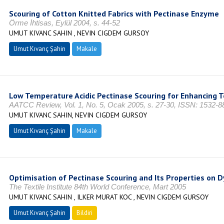
Scouring of Cotton Knitted Fabrics with Pectinase Enzyme
Örme İhtisas, Eylül 2004, s. 44-52
UMUT KIVANC SAHIN , NEVIN CIGDEM GURSOY
Umut Kıvanç Şahin
Makale
Low Temperature Acidic Pectinase Scouring for Enhancing T
AATCC Review, Vol. 1, No. 5, Ocak 2005, s. 27-30, ISSN: 1532-8
UMUT KIVANC SAHIN, NEVIN CIGDEM GURSOY
Umut Kıvanç Şahin
Makale
Optimisation of Pectinase Scouring and Its Properties on D
The Textile Institute 84th World Conference, Mart 2005
UMUT KIVANC SAHIN , ILKER MURAT KOC , NEVIN CIGDEM GURSOY
Umut Kıvanç Şahin
Bildiri