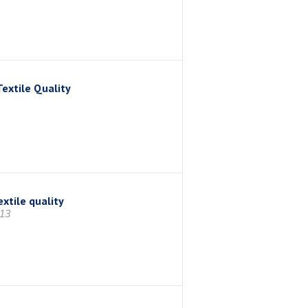
extile Quality
xtile quality
813