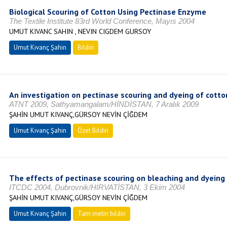
Biological Scouring of Cotton Using Pectinase Enzyme
The Textile Institute 83rd World Conference, Mayıs 2004
UMUT KIVANC SAHIN , NEVIN CIGDEM GURSOY
Umut Kıvanç Şahin
Bildiri
An investigation on pectinase scouring and dyeing of cotto
ATNT 2009, Sathyamangalam/HİNDİSTAN, 7 Aralık 2009
ŞAHİN UMUT KIVANÇ,GÜRSOY NEVİN ÇİĞDEM
Umut Kıvanç Şahin
Özet Bildiri
The effects of pectinase scouring on bleaching and dyeing 
ITCDC 2004, Dubrovnik/HIRVATİSTAN, 3 Ekim 2004
ŞAHİN UMUT KIVANÇ,GÜRSOY NEVİN ÇİĞDEM
Umut Kıvanç Şahin
Tam metin bildiri