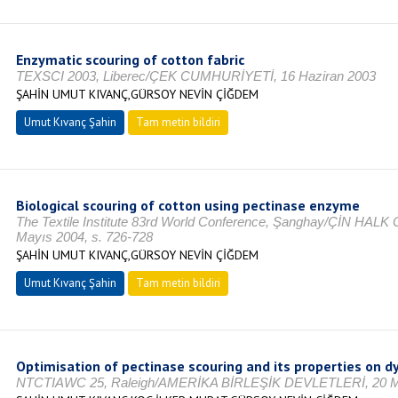
Enzymatic scouring of cotton fabric
TEXSCI 2003, Liberec/ÇEK CUMHURİYETİ, 16 Haziran 2003
ŞAHİN UMUT KIVANÇ,GÜRSOY NEVİN ÇİĞDEM
Umut Kıvanç Şahin
Tam metin bildiri
Biological scouring of cotton using pectinase enzyme
The Textile Institute 83rd World Conference, Şanghay/ÇİN HALK
Mayıs 2004, s. 726-728
ŞAHİN UMUT KIVANÇ,GÜRSOY NEVİN ÇİĞDEM
Umut Kıvanç Şahin
Tam metin bildiri
Optimisation of pectinase scouring and its properties on dy
NTCTIAWC 25, Raleigh/AMERİKA BİRLEŞİK DEVLETLERİ, 20 M