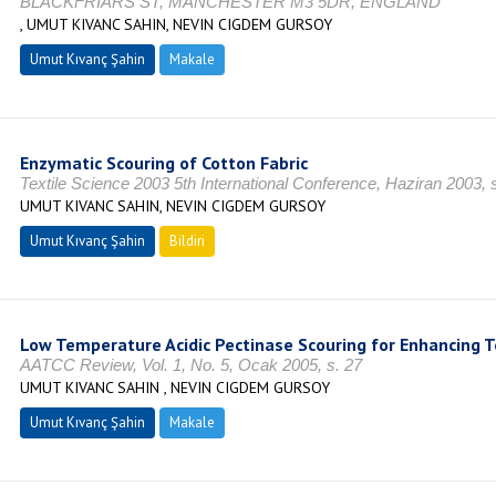
BLACKFRIARS ST, MANCHESTER M3 5DR, ENGLAND
, UMUT KIVANC SAHIN, NEVIN CIGDEM GURSOY
Umut Kıvanç Şahin
Makale
Enzymatic Scouring of Cotton Fabric
Textile Science 2003 5th International Conference, Haziran 2003, 
UMUT KIVANC SAHIN, NEVIN CIGDEM GURSOY
Umut Kıvanç Şahin
Bildiri
Low Temperature Acidic Pectinase Scouring for Enhancing T
AATCC Review, Vol. 1, No. 5, Ocak 2005, s. 27
UMUT KIVANC SAHIN , NEVIN CIGDEM GURSOY
Umut Kıvanç Şahin
Makale