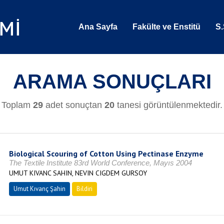
Ana Sayfa
Fakülte ve Enstitü
S.
ARAMA SONUÇLARI
Toplam
29
adet sonuçtan
20
tanesi görüntülenmektedir.
Biological Scouring of Cotton Using Pectinase Enzyme
The Textile Institute 83rd World Conference, Mayıs 2004
UMUT KIVANC SAHIN, NEVIN CIGDEM GURSOY
Umut Kıvanç Şahin
Bildiri