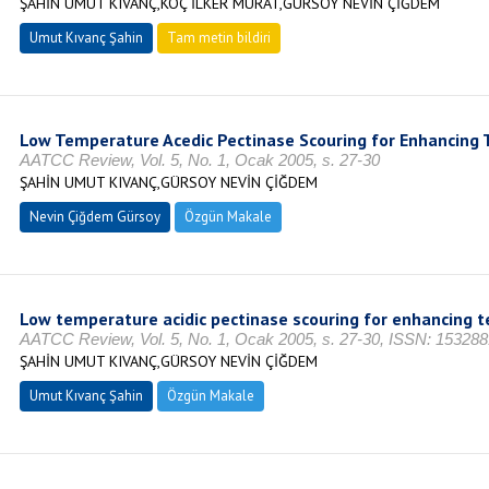
ŞAHİN UMUT KIVANÇ,KOÇ İLKER MURAT,GÜRSOY NEVİN ÇİĞDEM
Umut Kıvanç Şahin
Tam metin bildiri
Low Temperature Acedic Pectinase Scouring for Enhancing T
AATCC Review, Vol. 5, No. 1, Ocak 2005, s. 27-30
ŞAHİN UMUT KIVANÇ,GÜRSOY NEVİN ÇİĞDEM
Nevin Çiğdem Gürsoy
Özgün Makale
Low temperature acidic pectinase scouring for enhancing te
AATCC Review, Vol. 5, No. 1, Ocak 2005, s. 27-30, ISSN: 15328
ŞAHİN UMUT KIVANÇ,GÜRSOY NEVİN ÇİĞDEM
Umut Kıvanç Şahin
Özgün Makale