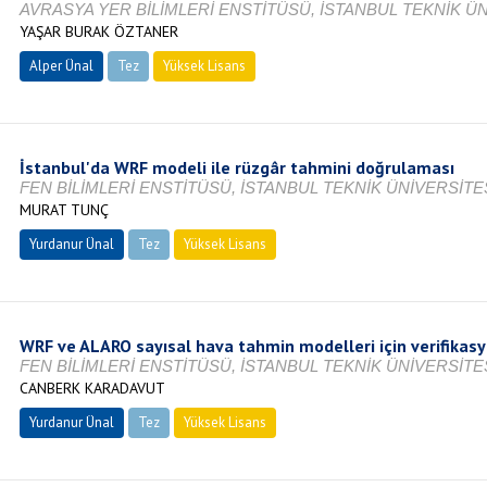
AVRASYA YER BİLİMLERİ ENSTİTÜSÜ, İSTANBUL TEKNİK ÜNİ
YAŞAR BURAK ÖZTANER
Alper Ünal
Tez
Yüksek Lisans
Tamamlandı
İstanbul'da WRF modeli ile rüzgâr tahmini doğrulaması
FEN BİLİMLERİ ENSTİTÜSÜ, İSTANBUL TEKNİK ÜNİVERSİTES
MURAT TUNÇ
Yurdanur Ünal
Tez
Yüksek Lisans
Tamamlandı
WRF ve ALARO sayısal hava tahmin modelleri için verifikasyo
FEN BİLİMLERİ ENSTİTÜSÜ, İSTANBUL TEKNİK ÜNİVERSİTES
CANBERK KARADAVUT
Yurdanur Ünal
Tez
Yüksek Lisans
Tamamlandı