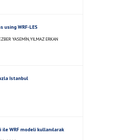
ns using WRF-LES
EZBER YASEMİN,YILMAZ ERKAN
zla Istanbul
ri ile WRF modeli kullanılarak