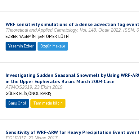
WRF sensitivity simulations of a dense advection fog event
Theoretical and Applied Climatology, Vol. 148, Ocak 2022, ISSN:
EZBER YASEMİN, ŞEN ÖMER LÜTFİ
Yasemin Ezber
Özgün Makale
Investigating Sudden Seasonal Snowmelt by Using WRF-ARW
in the Upper Eupherates Basin: March 2004 Case
ATMOS2019, 23 Ekim 2019
GÜLER ELİS,ÖNOL BARIŞ
Barış Önol
Tam metin bildiri
Sensitivity of WRF-ARW for Heavy Precipitation Event over 
EGU2017, 23 Nisan 2017