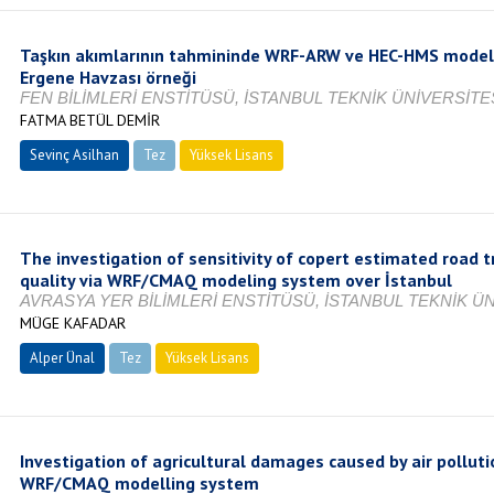
Taşkın akımlarının tahmininde WRF-ARW ve HEC-HMS modeller
Ergene Havzası örneği
FEN BİLİMLERİ ENSTİTÜSÜ, İSTANBUL TEKNİK ÜNİVERSİTES
FATMA BETÜL DEMİR
Sevinç Asilhan
Tez
Yüksek Lisans
Tamamlandı
The investigation of sensitivity of copert estimated road t
quality via WRF/CMAQ modeling system over İstanbul
AVRASYA YER BİLİMLERİ ENSTİTÜSÜ, İSTANBUL TEKNİK ÜNİ
MÜGE KAFADAR
Alper Ünal
Tez
Yüksek Lisans
Tamamlandı
Investigation of agricultural damages caused by air polluti
WRF/CMAQ modelling system