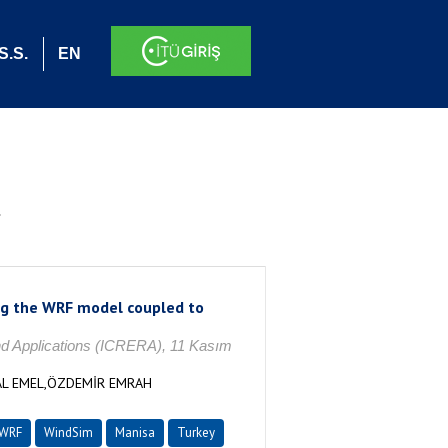
S.S.
EN
.
ng the WRF model coupled to
d Applications (ICRERA), 11 Kasım
AL EMEL,ÖZDEMİR EMRAH
WRF
WindSim
Manisa
Turkey