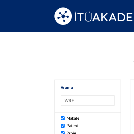
Arama
>Arama
Makale
Patent
Proje