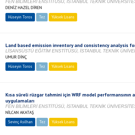
FEN BİLİMLERİ ENSTİTÜSÜ, İSTANBUL TEKNİK ÜNİVERSİTES
DENİZ HAZEL DİREN
Hüseyin Toros
Tez
Yüksek Lisans
Tamamlandı
Land based emission inventory and consistency analysis f
LİSANSÜSTÜ EĞİTİM ENSTİTÜSÜ, İSTANBUL TEKNİK ÜNİVER
UMUR DİNÇ
Hüseyin Toros
Tez
Yüksek Lisans
Tamamlandı
Kısa süreli rüzgar tahmini için WRF model performansının a
uygulamaları
FEN BİLİMLERİ ENSTİTÜSÜ, İSTANBUL TEKNİK ÜNİVERSİTES
NİLCAN AKATAŞ
Sevinç Asilhan
Tez
Yüksek Lisans
Tamamlandı