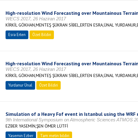
High-resolution Wind Forecasting over Mountainous Terrai
WECS 2017, 26 Haziran 2017
KİRKİL GÖKHAN,MENTEŞ ŞÜKRAN SİBEL,ERTEN ESRA,ÜNAL YURDANUR,
Esra Erten
Özet Bildiri
High-resolution Wind Forecasting over Mountainous Terrai
WECS 2017, 26 Haziran 2017
KİRKİL GÖKHAN,MENTEŞ ŞÜKRAN SİBEL,ERTEN ESRA,ÜNAL YURDANUR,
Yurdanur Ünal
Özet Bildiri
Simulation of a Heavy Fof event in Istanbul using the WRF
9th International Symposium on Atmospheric Sciences ATMOS 2
EZBER YASEMİN,ŞEN ÖMER LÜTFİ
Yasemin Ezber
Tam metin bildiri