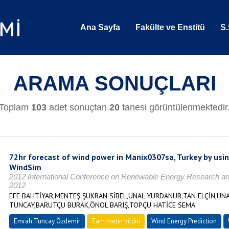
Ana Sayfa
Fakülte ve Enstitü
S.
ARAMA SONUÇLARI
Toplam
103
adet sonuçtan
20
tanesi görüntülenmektedir
72hr forecast of wind power in Manix0307sa, Turkey by usi
WindSim
2012 International Conference on Renewable Energy Research an
2012
EFE BAHTİYAR,MENTEŞ ŞÜKRAN SİBEL,ÜNAL YURDANUR,TAN ELÇİN,UN
TUNCAY,BARUTÇU BURAK,ÖNOL BARIŞ,TOPÇU HATİCE SEMA
Emrah Tuncay Özdemir
Tam metin bildiri
Wind Energy Prediction