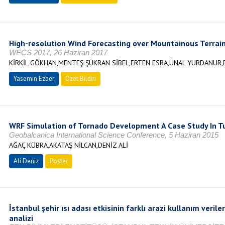
High-resolution Wind Forecasting over Mountainous Terrai
WECS 2017, 26 Haziran 2017
KİRKİL GÖKHAN,MENTEŞ ŞÜKRAN SİBEL,ERTEN ESRA,ÜNAL YURDANUR,
Yasemin Ezber
Özet Bildiri
WRF Simulation of Tornado Development A Case Study In Tu
Geobalcanica International Science Conference, 5 Haziran 2015
AĞAÇ KÜBRA,AKATAŞ NİLCAN,DENİZ ALİ
Ali Deniz
Poster
İstanbul şehir ısı adası etkisinin farklı arazi kullanım verile
analizi