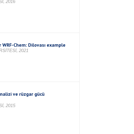
İ, 2016
or WRF-Chem: Dilovası example
SİTESİ, 2021
nalizi ve rüzgar gücü
İ, 2015