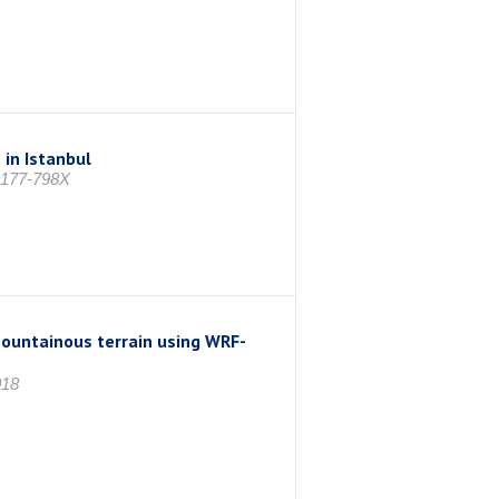
 in Istanbul
 0177-798X
mountainous terrain using WRF-
018