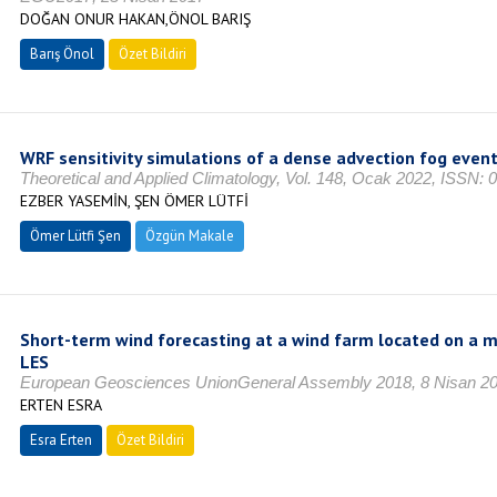
DOĞAN ONUR HAKAN,ÖNOL BARIŞ
Barış Önol
Özet Bildiri
WRF sensitivity simulations of a dense advection fog event
Theoretical and Applied Climatology, Vol. 148, Ocak 2022, ISSN:
EZBER YASEMİN, ŞEN ÖMER LÜTFİ
Ömer Lütfi Şen
Özgün Makale
Short-term wind forecasting at a wind farm located on a 
LES
European Geosciences UnionGeneral Assembly 2018, 8 Nisan 2
ERTEN ESRA
Esra Erten
Özet Bildiri