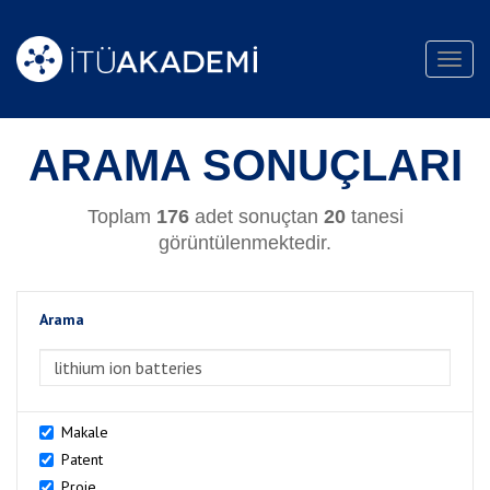
Toggl
navig
ARAMA SONUÇLARI
Toplam
176
adet sonuçtan
20
tanesi
görüntülenmektedir.
Arama
>Arama
Makale
Patent
Proje