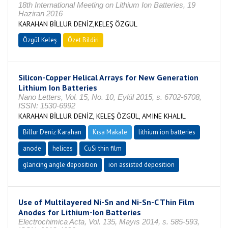
18th International Meeting on Lithium Ion Batteries, 19
Haziran 2016
KARAHAN BİLLUR DENİZ,KELEŞ ÖZGÜL
Özgül Keleş
Özet Bildiri
Silicon-Copper Helical Arrays for New Generation
Lithium Ion Batteries
Nano Letters, Vol. 15, No. 10, Eylül 2015, s. 6702-6708,
ISSN: 1530-6992
KARAHAN BİLLUR DENİZ, KELEŞ ÖZGÜL, AMINE KHALIL
Billur Deniz Karahan
Kısa Makale
lithium ion batteries
anode
helices
CuSi thin film
glancing angle deposition
ion assisted deposition
Use of Multilayered Ni-Sn and Ni-Sn-C Thin Film
Anodes for Lithium-Ion Batteries
Electrochimica Acta, Vol. 135, Mayıs 2014, s. 585-593,