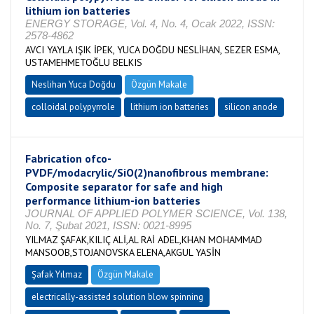
lithium ion batteries
ENERGY STORAGE, Vol. 4, No. 4, Ocak 2022, ISSN:
2578-4862
AVCI YAYLA IŞIK İPEK, YUCA DOĞDU NESLİHAN, SEZER ESMA,
USTAMEHMETOĞLU BELKIS
Neslihan Yuca Doğdu
Özgün Makale
colloidal polypyrrole
lithium ion batteries
silicon anode
Fabrication ofco-
PVDF/modacrylic/SiO(2)nanofibrous membrane:
Composite separator for safe and high
performance lithium-ion batteries
JOURNAL OF APPLIED POLYMER SCIENCE, Vol. 138,
No. 7, Şubat 2021, ISSN: 0021-8995
YILMAZ ŞAFAK,KILIÇ ALİ,AL RAİ ADEL,KHAN MOHAMMAD
MANSOOB,STOJANOVSKA ELENA,AKGUL YASİN
Şafak Yılmaz
Özgün Makale
electrically-assisted solution blow spinning