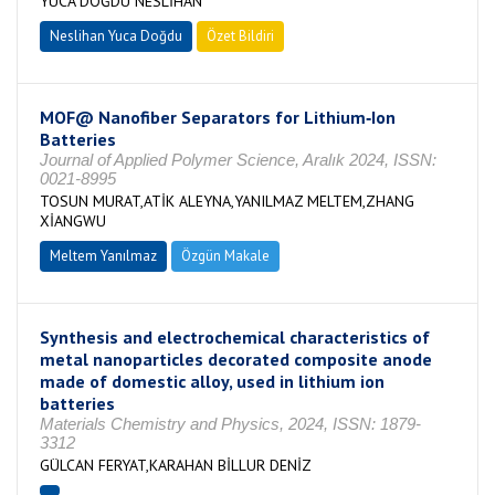
YUCA DOĞDU NESLİHAN
Neslihan Yuca Doğdu
Özet Bildiri
MOF@ Nanofiber Separators for Lithium‐Ion
Batteries
Journal of Applied Polymer Science, Aralık 2024, ISSN:
0021-8995
TOSUN MURAT,ATİK ALEYNA,YANILMAZ MELTEM,ZHANG
XİANGWU
Meltem Yanılmaz
Özgün Makale
Synthesis and electrochemical characteristics of
metal nanoparticles decorated composite anode
made of domestic alloy, used in lithium ion
batteries
Materials Chemistry and Physics, 2024, ISSN: 1879-
3312
GÜLCAN FERYAT,KARAHAN BİLLUR DENİZ