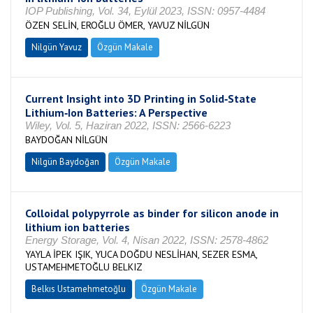
IOP Publishing, Vol. 34, Eylül 2023, ISSN: 0957-4484
ÖZEN SELİN, EROĞLU ÖMER, YAVUZ NİLGÜN
Nilgün Yavuz
Özgün Makale
Current Insight into 3D Printing in Solid‐State
Lithium‐Ion Batteries: A Perspective
Wiley, Vol. 5, Haziran 2022, ISSN: 2566-6223
BAYDOĞAN NİLGÜN
Nilgün Baydoğan
Özgün Makale
Colloidal polypyrrole as binder for silicon anode in
lithium ion batteries
Energy Storage, Vol. 4, Nisan 2022, ISSN: 2578-4862
YAYLA İPEK IŞIK, YUCA DOĞDU NESLİHAN, SEZER ESMA,
USTAMEHMETOĞLU BELKIZ
Belkıs Ustamehmetoğlu
Özgün Makale