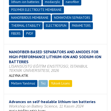
lithium-ion batteries
modacrylic
nanofiber
POLYMER ELECTROLYTE MEMBRANE
NANOFIBROUS MEMBRANE
NONWOVEN SEPARATORS
THERMAL-STABILITY
ELECTROSPUN
PARAMETERS
FIBERS
PVDF
NANOFIBER-BASED SEPARATORS AND ANODES FOR
HIGH-PERFORMANCE LITHIUM-ION AND SODIUM-ION
BATTERIES
LİSANSÜSTÜ EĞİTİM ENSTİTÜSÜ, İSTANBUL
TEKNİK ÜNİVERSİTESİ, 2026
ALEYNA ATİK
Meltem Yanılmaz
Tez
Yüksek Lisans
Devam Ediyor
Advances on self-healable lithium-ion batteries
Workshop on Battery Science, 11 Kasım 2024