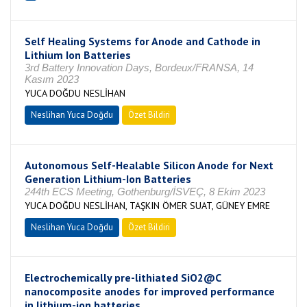
Self Healing Systems for Anode and Cathode in
Lithium Ion Batteries
3rd Battery Innovation Days, Bordeux/FRANSA, 14
Kasım 2023
YUCA DOĞDU NESLİHAN
Neslihan Yuca Doğdu
Özet Bildiri
Autonomous Self-Healable Silicon Anode for Next
Generation Lithium-Ion Batteries
244th ECS Meeting, Gothenburg/İSVEÇ, 8 Ekim 2023
YUCA DOĞDU NESLİHAN, TAŞKIN ÖMER SUAT, GÜNEY EMRE
Neslihan Yuca Doğdu
Özet Bildiri
Electrochemically pre-lithiated SiO2@C
nanocomposite anodes for improved performance
in lithium-ion batteries