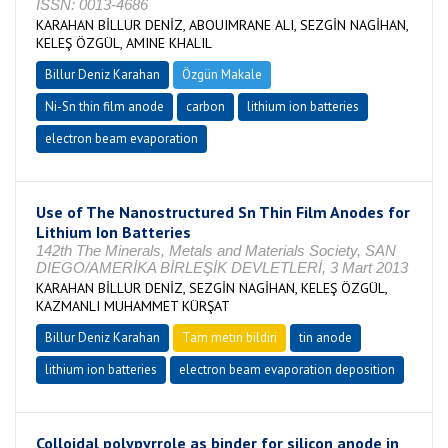
ISSN: 0013-4686
KARAHAN BİLLUR DENİZ, ABOUIMRANE ALI, SEZGİN NAGİHAN,
KELEŞ ÖZGÜL, AMINE KHALIL
Billur Deniz Karahan
Özgün Makale
Ni-Sn thin film anode
carbon
lithium ion batteries
electron beam evaporation
Use of The Nanostructured Sn Thin Film Anodes for
Lithium Ion Batteries
142th The Minerals, Metals and Materials Society, SAN
DIEGO/AMERİKA BİRLEŞİK DEVLETLERİ, 3 Mart 2013
KARAHAN BİLLUR DENİZ, SEZGİN NAGİHAN, KELEŞ ÖZGÜL,
KAZMANLI MUHAMMET KÜRŞAT
Billur Deniz Karahan
Tam metin bildiri
tin anode
lithium ion batteries
electron beam evaporation deposition
Colloidal polypyrrole as binder for silicon anode in