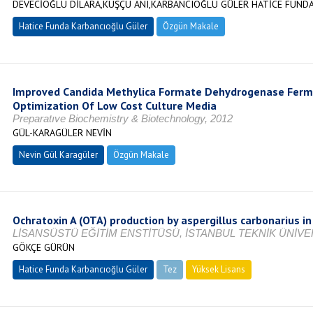
DEVECİOĞLU DİLARA,KUŞÇU ANI,KARBANCIOĞLU GÜLER HATİCE FUND
Hatice Funda Karbancıoğlu Güler
Özgün Makale
Improved Candida Methylica Formate Dehydrogenase Ferme
Optimization Of Low Cost Culture Media
Preparatıve Biochemistry & Biotechnology, 2012
GÜL-KARAGÜLER NEVİN
Nevin Gül Karagüler
Özgün Makale
Ochratoxin A (OTA) production by aspergillus carbonarius i
LİSANSÜSTÜ EĞİTİM ENSTİTÜSÜ, İSTANBUL TEKNİK ÜNİVER
GÖKÇE GÜRÜN
Hatice Funda Karbancıoğlu Güler
Tez
Yüksek Lisans
Tamamlandı