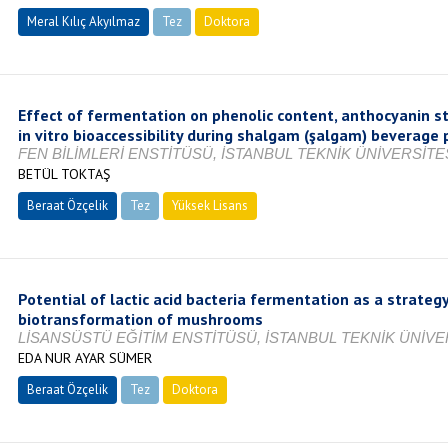
Meral Kılıç Akyılmaz
Tez
Doktora
Tamamlandı
Effect of fermentation on phenolic content, anthocyanin sta
in vitro bioaccessibility during shalgam (şalgam) beverage 
FEN BİLİMLERİ ENSTİTÜSÜ, İSTANBUL TEKNİK ÜNİVERSİTES
BETÜL TOKTAŞ
Beraat Özçelik
Tez
Yüksek Lisans
Tamamlandı
Potential of lactic acid bacteria fermentation as a strategy
biotransformation of mushrooms
LİSANSÜSTÜ EĞİTİM ENSTİTÜSÜ, İSTANBUL TEKNİK ÜNİVER
EDA NUR AYAR SÜMER
Beraat Özçelik
Tez
Doktora
Tamamlandı