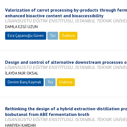
Valorization of carrot processing by-products through fer
enhanced bioactive content and bioaccessibility
LİSANSÜSTÜ EĞİTİM ENSTİTÜSÜ, İSTANBUL TEKNİK ÜNİVER
DAMLA EZGİ UZUN
Esra Çapanoğlu Güven
Tez
Doktora
Tamamlandı
Design and control of alternative downstream processes o
LİSANSÜSTÜ EĞİTİM ENSTİTÜSÜ, İSTANBUL TEKNİK ÜNİVER
İLAYDA NUR OKSAL
Devrim Barış Kaymak
Tez
Doktora
Tamamlandı
Rethinking the design of a hybrid extraction-distillation pro
biobutanol from ABE fermentation broth
LİSANSÜSTÜ EĞİTİM ENSTİTÜSÜ, İSTANBUL TEKNİK ÜNİVER
HANİYEH KARDAN