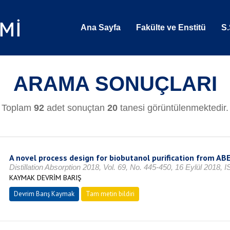
Ana Sayfa
Fakülte ve Enstitü
S.
ARAMA SONUÇLARI
Toplam
92
adet sonuçtan
20
tanesi görüntülenmektedir.
A novel process design for biobutanol purification from AB
Distillation Absorption 2018, Vol. 69, No. 445-450, 16 Eylül 2018,
KAYMAK DEVRİM BARIŞ
Devrim Barış Kaymak
Tam metin bildiri