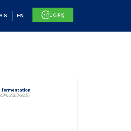
S.S.
EN
E fermentation
 ISSN: 2283-9216