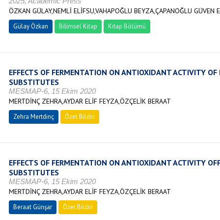
2025, Academic Press
ÖZKAN GÜLAY,NEMLİ ELİFSU,VAHAPOĞLU BEYZA,ÇAPANOĞLU GÜVEN 
Gülay Özkan
Bilimsel Kitap
Kitap Bölümü
EFFECTS OF FERMENTATION ON ANTIOXIDANT ACTIVITY OF
SUBSTITUTES
MESMAP-6, 15 Ekim 2020
MERTDİNÇ ZEHRA,AYDAR ELİF FEYZA,ÖZÇELİK BERAAT
Zehra Mertdinç
Özet Bildiri
EFFECTS OF FERMENTATION ON ANTIOXIDANT ACTIVITY OF
SUBSTITUTES
MESMAP-6, 15 Ekim 2020
MERTDİNÇ ZEHRA,AYDAR ELİF FEYZA,ÖZÇELİK BERAAT
Beraat Günşar
Özet Bildiri