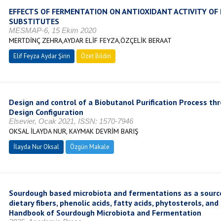
EFFECTS OF FERMENTATION ON ANTIOXIDANT ACTIVITY OF
SUBSTITUTES
MESMAP-6, 15 Ekim 2020
MERTDİNÇ ZEHRA,AYDAR ELİF FEYZA,ÖZÇELİK BERAAT
Elif Feyza Aydar Şirin
Özet Bildiri
Design and control of a Biobutanol Purification Process th
Design Configuration
Elsevier, Ocak 2021, ISSN: 1570-7946
OKSAL İLAYDA NUR, KAYMAK DEVRİM BARIŞ
İlayda Nur Oksal
Özgün Makale
Sourdough based microbiota and fermentations as a source
dietary fibers, phenolic acids, fatty acids, phytosterols, a
Handbook of Sourdough Microbiota and Fermentation