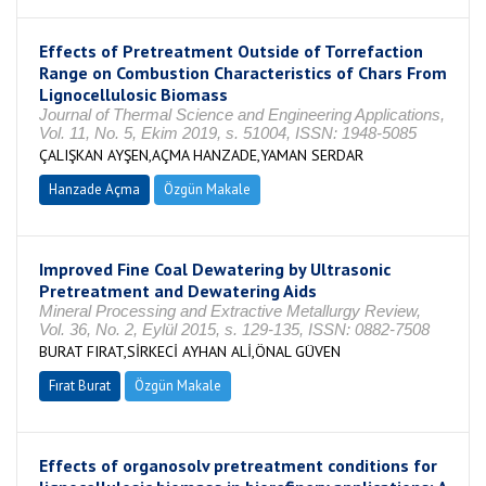
Effects of Pretreatment Outside of Torrefaction
Range on Combustion Characteristics of Chars From
Lignocellulosic Biomass
Journal of Thermal Science and Engineering Applications,
Vol. 11, No. 5, Ekim 2019, s. 51004, ISSN: 1948-5085
ÇALIŞKAN AYŞEN,AÇMA HANZADE,YAMAN SERDAR
Hanzade Açma
Özgün Makale
Improved Fine Coal Dewatering by Ultrasonic
Pretreatment and Dewatering Aids
Mineral Processing and Extractive Metallurgy Review,
Vol. 36, No. 2, Eylül 2015, s. 129-135, ISSN: 0882-7508
BURAT FIRAT,SİRKECİ AYHAN ALİ,ÖNAL GÜVEN
Fırat Burat
Özgün Makale
Effects of organosolv pretreatment conditions for