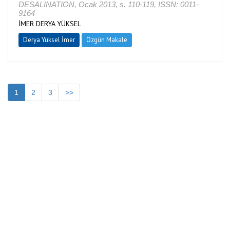
DESALINATION, Ocak 2013, s. 110-119, ISSN: 0011-
9164
İMER DERYA YÜKSEL
Derya Yüksel İmer
Özgün Makale
1
2
3
>>