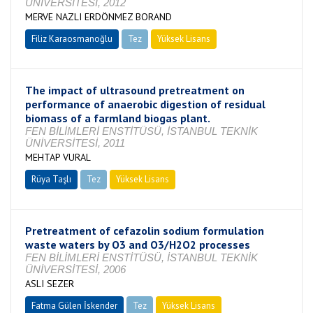
ÜNİVERSİTESİ, 2012
MERVE NAZLI ERDÖNMEZ BORAND
Filiz Karaosmanoğlu
Tez
Yüksek Lisans
Tamamlandı
The impact of ultrasound pretreatment on
performance of anaerobic digestion of residual
biomass of a farmland biogas plant.
FEN BİLİMLERİ ENSTİTÜSÜ, İSTANBUL TEKNİK
ÜNİVERSİTESİ, 2011
MEHTAP VURAL
Rüya Taşlı
Tez
Yüksek Lisans
Tamamlandı
Pretreatment of cefazolin sodium formulation
waste waters by O3 and O3/H2O2 processes
FEN BİLİMLERİ ENSTİTÜSÜ, İSTANBUL TEKNİK
ÜNİVERSİTESİ, 2006
ASLI SEZER
Fatma Gülen İskender
Tez
Yüksek Lisans