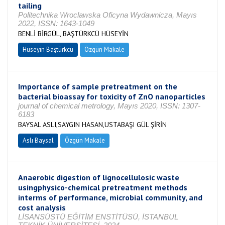
tailing
Politechnika Wroclawska Oficyna Wydawnicza, Mayıs
2022, ISSN: 1643-1049
BENLİ BİRGÜL, BAŞTÜRKCÜ HÜSEYİN
Hüseyin Baştürkcü
Özgün Makale
Importance of sample pretreatment on the
bacterial bioassay for toxicity of ZnO nanoparticles
journal of chemical metrology, Mayıs 2020, ISSN: 1307-
6183
BAYSAL ASLI,SAYGIN HASAN,USTABAŞI GÜL ŞİRİN
Aslı Baysal
Özgün Makale
Anaerobic digestion of lignocellulosic waste
usingphysico-chemical pretreatment methods
interms of performance, microbial community, and
cost analysis
LİSANSÜSTÜ EĞİTİM ENSTİTÜSÜ, İSTANBUL