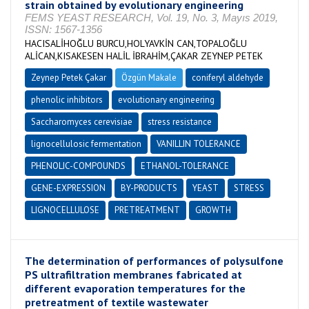
strain obtained by evolutionary engineering
FEMS YEAST RESEARCH, Vol. 19, No. 3, Mayıs 2019,
ISSN: 1567-1356
HACISALİHOĞLU BURCU,HOLYAVKİN CAN,TOPALOĞLU
ALİCAN,KISAKESEN HALİL İBRAHİM,ÇAKAR ZEYNEP PETEK
Zeynep Petek Çakar
Özgün Makale
coniferyl aldehyde
phenolic inhibitors
evolutionary engineering
Saccharomyces cerevisiae
stress resistance
lignocellulosic fermentation
VANILLIN TOLERANCE
PHENOLIC-COMPOUNDS
ETHANOL-TOLERANCE
GENE-EXPRESSION
BY-PRODUCTS
YEAST
STRESS
LIGNOCELLULOSE
PRETREATMENT
GROWTH
The determination of performances of polysulfone
PS ultrafiltration membranes fabricated at
different evaporation temperatures for the
pretreatment of textile wastewater