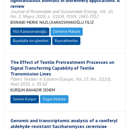
lignocellulosic biomass in biorefinery applications: A
review
Journal of Renewable and Sustainable Energy, Vol. 10,
No. 3, Mayıs 2018, s. 33104, ISSN: 1941-7012
BORAND MERVE NAZLI,KARAOSMANOĞLU FİLİZ
Filiz Karaosmanoğlu
Derleme Makale
Biyokütle ön işlemleri
Biyorafineriler
The Effect of Textile Pretreatment Processes on
Signal Transferring Capability of Textile
Transmission Lines
Fibers Textiles in Eastern Europe, Vol. 23, No. 2(110),
Mart 2015, s. 55-62
KURŞUN BAHADIR SENEM
Senem Kurşun
Özgün Makale
Genomic and transcriptomic analysis of a coniferyl
aldehyde-resistant Saccharomyces cerevisiae