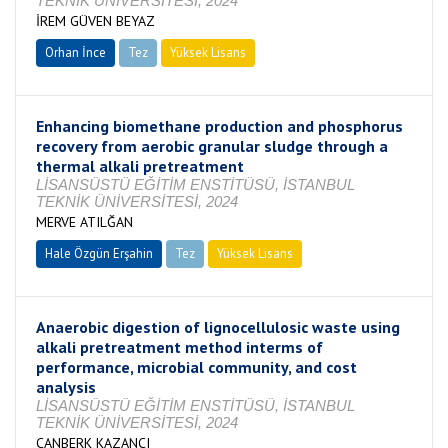
TEKNİK ÜNİVERSİTESİ, 2024
İREM GÜVEN BEYAZ
Orhan İnce
Tez
Yüksek Lisans
Tamamlandı
Enhancing biomethane production and phosphorus
recovery from aerobic granular sludge through a
thermal alkali pretreatment
LİSANSÜSTÜ EĞİTİM ENSTİTÜSÜ, İSTANBUL
TEKNİK ÜNİVERSİTESİ, 2024
MERVE ATILĞAN
Hale Özgün Erşahin
Tez
Yüksek Lisans
Tamamlandı
Anaerobic digestion of lignocellulosic waste using
alkali pretreatment method interms of
performance, microbial community, and cost
analysis
LİSANSÜSTÜ EĞİTİM ENSTİTÜSÜ, İSTANBUL
TEKNİK ÜNİVERSİTESİ, 2024
CANBERK KAZANCI