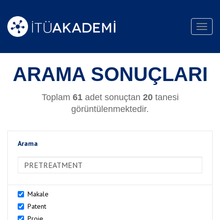
Toggl
navig
ARAMA SONUÇLARI
Toplam
61
adet sonuçtan
20
tanesi
görüntülenmektedir.
Arama
>Arama
Makale
Patent
Proje