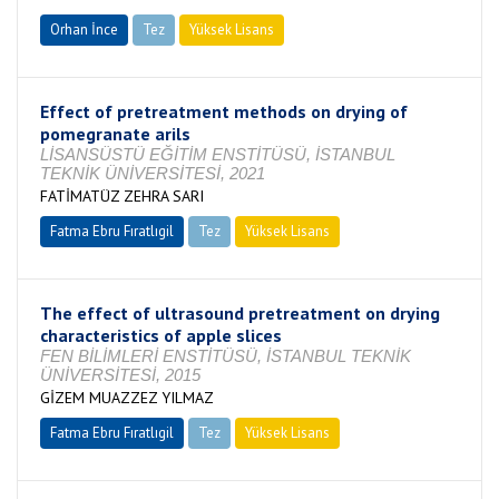
Orhan İnce
Tez
Yüksek Lisans
Tamamlandı
Effect of pretreatment methods on drying of
pomegranate arils
LİSANSÜSTÜ EĞİTİM ENSTİTÜSÜ, İSTANBUL
TEKNİK ÜNİVERSİTESİ, 2021
FATİMATÜZ ZEHRA SARI
Fatma Ebru Fıratlıgil
Tez
Yüksek Lisans
Tamamlandı
The effect of ultrasound pretreatment on drying
characteristics of apple slices
FEN BİLİMLERİ ENSTİTÜSÜ, İSTANBUL TEKNİK
ÜNİVERSİTESİ, 2015
GİZEM MUAZZEZ YILMAZ
Fatma Ebru Fıratlıgil
Tez
Yüksek Lisans
Tamamlandı