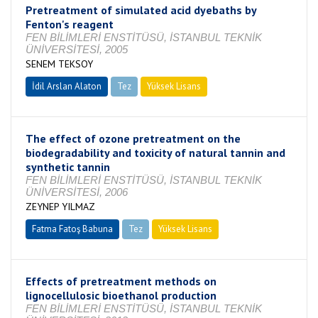
Pretreatment of simulated acid dyebaths by
Fenton's reagent
FEN BİLİMLERİ ENSTİTÜSÜ, İSTANBUL TEKNİK
ÜNİVERSİTESİ, 2005
SENEM TEKSOY
İdil Arslan Alaton
Tez
Yüksek Lisans
Tamamlandı
The effect of ozone pretreatment on the
biodegradability and toxicity of natural tannin and
synthetic tannin
FEN BİLİMLERİ ENSTİTÜSÜ, İSTANBUL TEKNİK
ÜNİVERSİTESİ, 2006
ZEYNEP YILMAZ
Fatma Fatoş Babuna
Tez
Yüksek Lisans
Tamamlandı
Effects of pretreatment methods on
lignocellulosic bioethanol production
FEN BİLİMLERİ ENSTİTÜSÜ, İSTANBUL TEKNİK