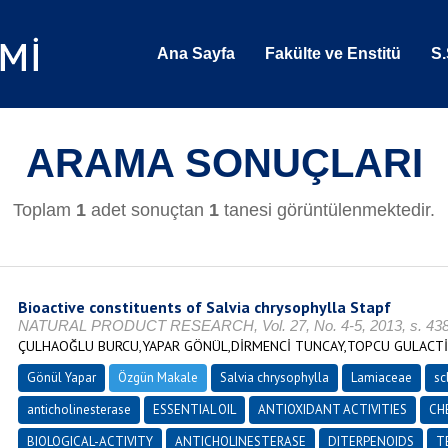
Ana Sayfa
Fakülte ve Enstitü
S.
ARAMA SONUÇLARI
Toplam
1
adet sonuçtan
1
tanesi görüntülenmektedir.
Bioactive constituents of Salvia chrysophylla Stapf
NATURAL PRODUCT RESEARCH, Vol. 27, No. 4-5, 2013, s. 438-
ÇULHAOĞLU BURCU,YAPAR GÖNÜL,DİRMENCİ TUNCAY,TOPCU GULACTİ
Gönül Yapar
Özgün Makale
Salvia chrysophylla
Lamiaceae
sc
anticholinesterase
ESSENTIAL OIL
ANTIOXIDANT ACTIVITIES
CH
BIOLOGICAL-ACTIVITY
ANTICHOLINESTERASE
DITERPENOIDS
T