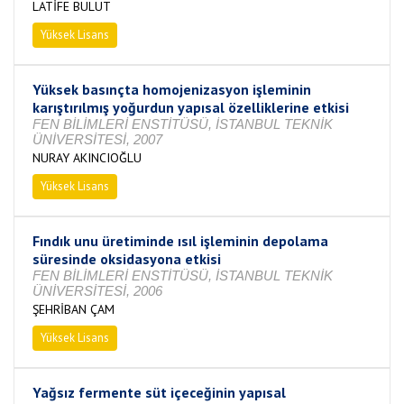
LATİFE BULUT
Yüksek Lisans
Tamamlandı
Yüksek basınçta homojenizasyon işleminin
karıştırılmış yoğurdun yapısal özelliklerine etkisi
FEN BİLİMLERİ ENSTİTÜSÜ, İSTANBUL TEKNİK
ÜNİVERSİTESİ, 2007
NURAY AKINCIOĞLU
Yüksek Lisans
Tamamlandı
Fındık unu üretiminde ısıl işleminin depolama
süresinde oksidasyona etkisi
FEN BİLİMLERİ ENSTİTÜSÜ, İSTANBUL TEKNİK
ÜNİVERSİTESİ, 2006
ŞEHRİBAN ÇAM
Yüksek Lisans
Tamamlandı
Yağsız fermente süt içeceğinin yapısal