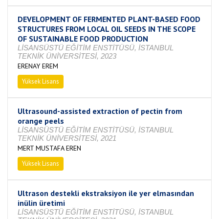
DEVELOPMENT OF FERMENTED PLANT-BASED FOOD
STRUCTURES FROM LOCAL OIL SEEDS IN THE SCOPE
OF SUSTAINABLE FOOD PRODUCTION
LİSANSÜSTÜ EĞİTİM ENSTİTÜSÜ, İSTANBUL
TEKNİK ÜNİVERSİTESİ, 2023
ERENAY EREM
Yüksek Lisans
Devam Ediyor
Ultrasound-assisted extraction of pectin from
orange peels
LİSANSÜSTÜ EĞİTİM ENSTİTÜSÜ, İSTANBUL
TEKNİK ÜNİVERSİTESİ, 2021
MERT MUSTAFA EREN
Yüksek Lisans
Tamamlandı
Ultrason destekli ekstraksiyon ile yer elmasından
inülin üretimi
LİSANSÜSTÜ EĞİTİM ENSTİTÜSÜ, İSTANBUL