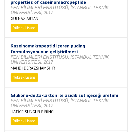
properties of caseinomacropeptide
FEN BİLİMLERİ ENSTİTÜSÜ, İSTANBUL TEKNİK
ÜNİVERSİTESİ, 2017
GÜLNAZ ARTAN
Yüksek Lisans
Tamamlandı
Kazeinomakropeptid içeren puding
formülasyonunun geliştirilmesi
FEN BİLİMLERİ ENSTİTÜSÜ, İSTANBUL TEKNİK
ÜNİVERSİTESİ, 2017
MAHDI DERAZSHAMSHIR
Yüksek Lisans
Tamamlandı
Glukono-delta-lakton ile asidik süt içeceği üretimi
FEN BİLİMLERİ ENSTİTÜSÜ, İSTANBUL TEKNİK
ÜNİVERSİTESİ, 2017
HATİCE SUNGUR BİRİNCİ
Yüksek Lisans
Tamamlandı