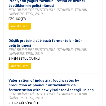
Prebiyotik yoğurt tozunun üretimi ve fiziksel
özelliklerinin geliştirilmesi
FEN BİLİMLERİ ENSTİTÜSÜ, İSTANBUL TEKNİK
ÜNİVERSİTESİ, 2019
EZGİ KOÇER
Yüksek Lisans
Tamamlandı
Düşük proteinli süt-bazlı fermente bir ürün
geliştirilmesi
FEN BİLİMLERİ ENSTİTÜSÜ, İSTANBUL TEKNİK
ÜNİVERSİTESİ, 2019
SİNEM BETÜL CANİKLİ
Yüksek Lisans
Tamamlandı
Valorization of industrial food wastes by
production of phenolic antioxidants via
fermentation with newly isolated Aspergillus spp.
FEN BİLİMLERİ ENSTİTÜSÜ, İSTANBUL TEKNİK
ÜNİVERSİTESİ, 2019
ZEHRA GÜLSÜNOĞLU