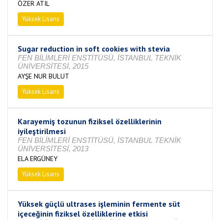
ÖZER ATIL
Yüksek Lisans
Tamamlandı
Sugar reduction in soft cookies with stevia
FEN BİLİMLERİ ENSTİTÜSÜ, İSTANBUL TEKNİK
ÜNİVERSİTESİ, 2015
AYŞE NUR BULUT
Yüksek Lisans
Tamamlandı
Karayemiş tozunun fiziksel özelliklerinin
iyileştirilmesi
FEN BİLİMLERİ ENSTİTÜSÜ, İSTANBUL TEKNİK
ÜNİVERSİTESİ, 2013
ELA ERGÜNEY
Yüksek Lisans
Tamamlandı
Yüksek güçlü ultrases işleminin fermente süt
içeceğinin fiziksel özelliklerine etkisi