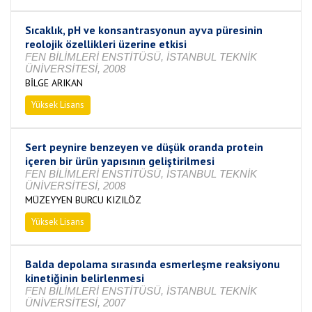
Sıcaklık, pH ve konsantrasyonun ayva püresinin
reolojik özellikleri üzerine etkisi
FEN BİLİMLERİ ENSTİTÜSÜ, İSTANBUL TEKNİK
ÜNİVERSİTESİ, 2008
BİLGE ARIKAN
Yüksek Lisans
Tamamlandı
Sert peynire benzeyen ve düşük oranda protein
içeren bir ürün yapısının geliştirilmesi
FEN BİLİMLERİ ENSTİTÜSÜ, İSTANBUL TEKNİK
ÜNİVERSİTESİ, 2008
MÜZEYYEN BURCU KIZILÖZ
Yüksek Lisans
Tamamlandı
Balda depolama sırasında esmerleşme reaksiyonu
kinetiğinin belirlenmesi
FEN BİLİMLERİ ENSTİTÜSÜ, İSTANBUL TEKNİK
ÜNİVERSİTESİ, 2007