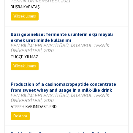
TEKNİK ÜNİVERSİTESİ, 2021
BÜŞRA KABATAŞ
Yüksek Lisans
Tamamlandı
Bazı geleneksel fermente ürünlerin ekşi mayalı
ekmek üretiminde kullanımı
FEN BİLİMLERİ ENSTİTÜSÜ, İSTANBUL TEKNİK
ÜNİVERSİTESİ, 2020
TUĞÇE YILMAZ
Yüksek Lisans
Tamamlandı
Production of a casinomacropeptide concentrate
from sweet whey and usage in a milk-like drink
FEN BİLİMLERİ ENSTİTÜSÜ, İSTANBUL TEKNİK
ÜNİVERSİTESİ, 2020
ATEFEH KARIMIDASTJERD
Doktora
Tamamlandı