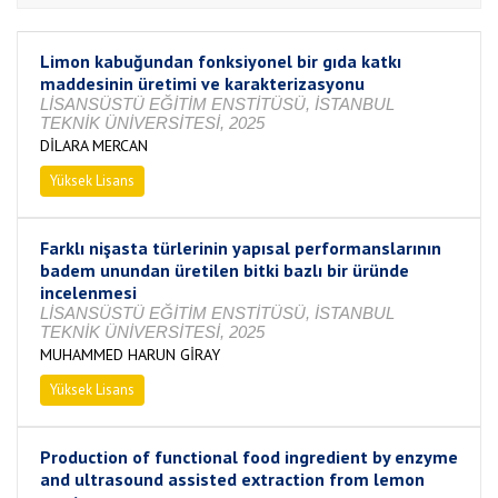
Limon kabuğundan fonksiyonel bir gıda katkı
maddesinin üretimi ve karakterizasyonu
LİSANSÜSTÜ EĞİTİM ENSTİTÜSÜ, İSTANBUL
TEKNİK ÜNİVERSİTESİ, 2025
DİLARA MERCAN
Yüksek Lisans
Tamamlandı
Farklı nişasta türlerinin yapısal performanslarının
badem unundan üretilen bitki bazlı bir üründe
incelenmesi
LİSANSÜSTÜ EĞİTİM ENSTİTÜSÜ, İSTANBUL
TEKNİK ÜNİVERSİTESİ, 2025
MUHAMMED HARUN GİRAY
Yüksek Lisans
Tamamlandı
Production of functional food ingredient by enzyme
and ultrasound assisted extraction from lemon