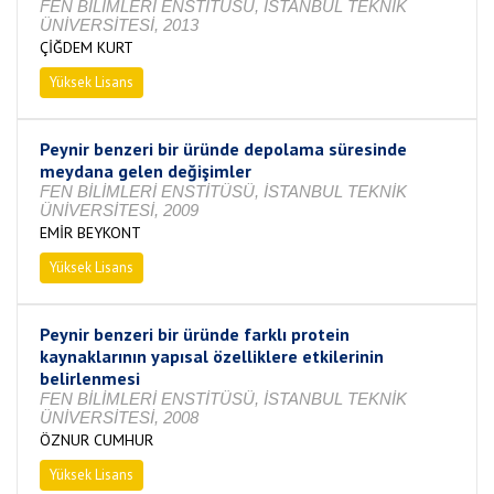
FEN BİLİMLERİ ENSTİTÜSÜ, İSTANBUL TEKNİK
ÜNİVERSİTESİ, 2013
ÇİĞDEM KURT
Yüksek Lisans
Tamamlandı
Peynir benzeri bir üründe depolama süresinde
meydana gelen değişimler
FEN BİLİMLERİ ENSTİTÜSÜ, İSTANBUL TEKNİK
ÜNİVERSİTESİ, 2009
EMİR BEYKONT
Yüksek Lisans
Tamamlandı
Peynir benzeri bir üründe farklı protein
kaynaklarının yapısal özelliklere etkilerinin
belirlenmesi
FEN BİLİMLERİ ENSTİTÜSÜ, İSTANBUL TEKNİK
ÜNİVERSİTESİ, 2008
ÖZNUR CUMHUR
Yüksek Lisans
Tamamlandı