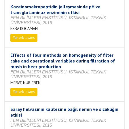
Kazeinomakropeptidin jelleşmesinde pH ve
transglutaminaz enziminin etkisi
FEN BİLİMLERİ ENSTİTÜSÜ, İSTANBUL TEKNİK
ÜNİVERSİTESİ, 2016
ESRA KOCAMAN
Yüksek Lisans
Tamamlandı
Effects of four methods on homogeneity of filter
cake and operational variables during filtration of
mash in beer production
FEN BİLİMLERİ ENSTİTÜSÜ, İSTANBUL TEKNİK
ÜNİVERSİTESİ, 2016
MERVE NUR EREN
Yüksek Lisans
Tamamlandı
Saray helvasının kalitesine bağıl nemin ve sıcaklığın
etkisi
FEN BİLİMLERİ ENSTİTÜSÜ, İSTANBUL TEKNİK
ÜNİVERSİTESİ, 2015