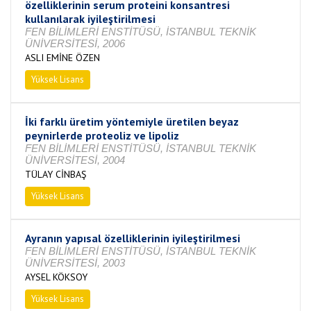
özelliklerinin serum proteini konsantresi
kullanılarak iyileştirilmesi
FEN BİLİMLERİ ENSTİTÜSÜ, İSTANBUL TEKNİK
ÜNİVERSİTESİ, 2006
ASLI EMİNE ÖZEN
Yüksek Lisans
Tamamlandı
İki farklı üretim yöntemiyle üretilen beyaz
peynirlerde proteoliz ve lipoliz
FEN BİLİMLERİ ENSTİTÜSÜ, İSTANBUL TEKNİK
ÜNİVERSİTESİ, 2004
TÜLAY CİNBAŞ
Yüksek Lisans
Tamamlandı
Ayranın yapısal özelliklerinin iyileştirilmesi
FEN BİLİMLERİ ENSTİTÜSÜ, İSTANBUL TEKNİK
ÜNİVERSİTESİ, 2003
AYSEL KÖKSOY
Yüksek Lisans
Tamamlandı