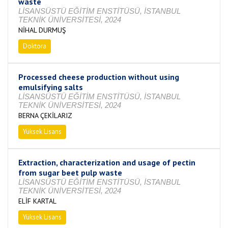
waste
LİSANSÜSTÜ EĞİTİM ENSTİTÜSÜ, İSTANBUL
TEKNİK ÜNİVERSİTESİ, 2024
NİHAL DURMUŞ
Doktora
Tamamlandı
Processed cheese production without using
emulsifying salts
LİSANSÜSTÜ EĞİTİM ENSTİTÜSÜ, İSTANBUL
TEKNİK ÜNİVERSİTESİ, 2024
BERNA ÇEKİLARIZ
Yüksek Lisans
Tamamlandı
Extraction, characterization and usage of pectin
from sugar beet pulp waste
LİSANSÜSTÜ EĞİTİM ENSTİTÜSÜ, İSTANBUL
TEKNİK ÜNİVERSİTESİ, 2024
ELİF KARTAL
Yüksek Lisans
Tamamlandı