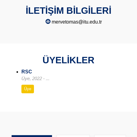
İLETİŞİM BİLGİLERİ
mervetomas@itu.edu.tr
ÜYELİKLER
RSC
Üye, 2022 - ...
Üye