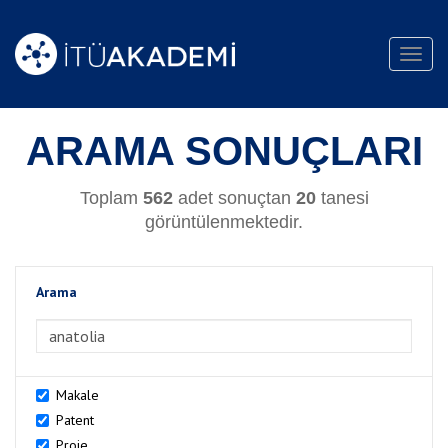
Toggl
navig
ARAMA SONUÇLARI
Toplam
562
adet sonuçtan
20
tanesi
görüntülenmektedir.
Arama
>Arama
Makale
Patent
Proje