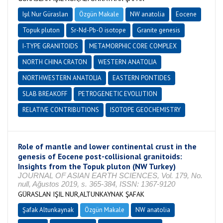
Işıl Nur Güraslan
Özgün Makale
NW anatolia
Eocene
Topuk pluton
Sr-Nd-Pb-O isotope
Granite genesis
I-TYPE GRANITOIDS
METAMORPHIC CORE COMPLEX
NORTH CHINA CRATON
WESTERN ANATOLIA
NORTHWESTERN ANATOLIA
EASTERN PONTIDES
SLAB BREAKOFF
PETROGENETIC EVOLUTION
RELATIVE CONTRIBUTIONS
ISOTOPE GEOCHEMISTRY
Role of mantle and lower continental crust in the
genesis of Eocene post-collisional granitoids:
Insights from the Topuk pluton (NW Turkey)
JOURNAL OF ASIAN EARTH SCIENCES, Vol. 179, No.
null, Ağustos 2019, s. 365-384, ISSN: 1367-9120
GÜRASLAN IŞIL NUR,ALTUNKAYNAK ŞAFAK
Şafak Altunkaynak
Özgün Makale
NW anatolia