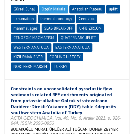
Gürsel Sunal
Özgün Makale
Anatolian Plateau
uplift
exhumation
thermochronology
Cenozoic
mammal ages
SLAB BREAK-OFF
U-PB ZIRCON
CENOZOIC MAGMATISM
QUATERNARY UPLIFT
WESTERN ANATOLIA
EASTERN ANATOLIA
KIZILIRMAK RIVER
COOLING HISTORY
NORTHERN MARGIN
TURKEY
Constraints on unconsolidated pyroclastic flow
sediments related REE enrichments originated
from potassic-alkaline Golcuk stratovolcano:
Daridere-Direkli-Yakaoren (DDY) table 4deposits,
southwestern Anatolia of Turkey
ACTA GEOCHIMICA, Vol. 40, No. 6, Aralık 2021, s. 926-
944, ISSN: 2096-0956
BUDAKOĞLU MURAT, ÜNLÜER ALİ TUĞCAN, DÖNER ZEYNEP,