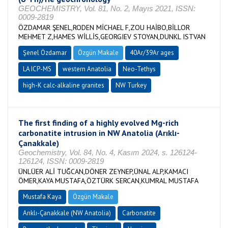
GEOCHEMISTRY, Vol. 81, No. 2, Mayıs 2021, ISSN:
0009-2819
ÖZDAMAR ŞENEL,RODEN MİCHAEL F,ZOU HAİBO,BİLLOR
MEHMET Z,HAMES WİLLİS,GEORGIEV STOYAN,DUNKL ISTVAN
Şenel Özdamar
Özgün Makale
40Ar/39Ar ages
LA ICP-MS
western Anatolia
Neo-Tethys
high-K calc-alkaline granites
NW Turkey
The first finding of a highly evolved Mg-rich
carbonatite intrusion in NW Anatolia (Arıklı-
Çanakkale)
Geochemistry, Vol. 84, No. 4, Kasım 2024, s. 126124-
126124, ISSN: 0009-2819
ÜNLÜER ALİ TUĞCAN,DÖNER ZEYNEP,ÜNAL ALP,KAMACI
ÖMER,KAYA MUSTAFA,ÖZTÜRK SERCAN,KUMRAL MUSTAFA
Mustafa Kaya
Özgün Makale
Arıklı-Çanakkale (NW Anatolia)
Carbonatite