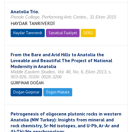
Anatolia Trio.
Penole College, Performing Arts Centre., 31 Ekim 2015
HAYDAR TANRIVERDİ
Haydar Tanrıverdi
Sanatsal Faaliyet
SERGİ
From the Bare and Arid Hills to Anatolia the
Loveable and Beautiful The Project of National
Modernity in Anatolia
Middle Eastern Studies, Vol. 48, No. 6, Ekim 2013, s.
903-926, ISSN: 0026-3206
GÜRPINAR DOĞAN
Doğan Gürpınar
Özgün Makale
Petrogenesis of oligocene plutonic rocks in western
Anatolia (NW Turkey): Insights from mineral and
rock chemistry, Sr-Nd isotopes, and U-Pb, Ar-Ar and
(U-Th)/He geochronology