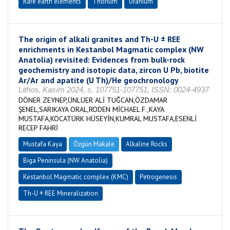
Rare earth elements
Thorium
Uranium
The origin of alkali granites and Th-U ± REE
enrichments in Kestanbol Magmatic complex (NW
Anatolia) revisited: Evidences from bulk-rock
geochemistry and isotopic data, zircon U Pb, biotite
Ar/Ar and apatite (U Th)/He geochronology
Lithos, Kasım 2024, s. 107751-107751, ISSN: 0024-4937
DÖNER ZEYNEP,ÜNLÜER ALİ TUĞCAN,ÖZDAMAR
ŞENEL,SARIKAYA ORAL,RODEN MİCHAEL F.,KAYA
MUSTAFA,KOCATÜRK HÜSEYİN,KUMRAL MUSTAFA,ESENLİ
RECEP FAHRİ
Mustafa Kaya
Özgün Makale
Alkaline Rocks
Biga Peninsula (NW Anatolia)
Kestanbol Magmatic complex (KMC)
Petrogenesis
Th-U ± REE Mineralization