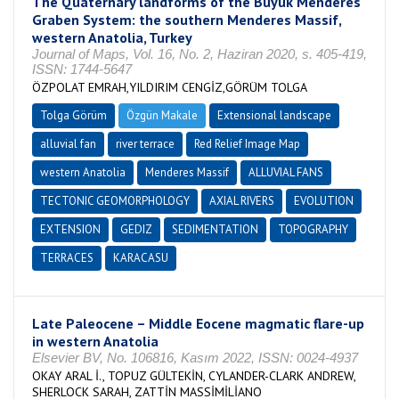
The Quaternary landforms of the Buyuk Menderes
Graben System: the southern Menderes Massif,
western Anatolia, Turkey
Journal of Maps, Vol. 16, No. 2, Haziran 2020, s. 405-419,
ISSN: 1744-5647
ÖZPOLAT EMRAH,YILDIRIM CENGİZ,GÖRÜM TOLGA
Tolga Görüm
Özgün Makale
Extensional landscape
alluvial fan
river terrace
Red Relief Image Map
western Anatolia
Menderes Massif
ALLUVIAL FANS
TECTONIC GEOMORPHOLOGY
AXIAL RIVERS
EVOLUTION
EXTENSION
GEDIZ
SEDIMENTATION
TOPOGRAPHY
TERRACES
KARACASU
Late Paleocene – Middle Eocene magmatic flare-up
in western Anatolia
Elsevier BV, No. 106816, Kasım 2022, ISSN: 0024-4937
OKAY ARAL İ., TOPUZ GÜLTEKİN, CYLANDER-CLARK ANDREW,
SHERLOCK SARAH, ZATTİN MASSİMİLİANO