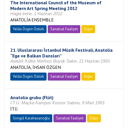
The International Council of the Museum of
Modern Art Spring Meeting 2012
Hagia Irene, 1 Haziran 2012
ANATOLİA ENSEMBLE
Yelda Özgen Öztürk
Sanatsal Faaliyet
Diğer
21. Uluslararası İstanbul Müzik Festivali, Anatolia
“Ege ve Balkan Dansları”
Atatürk Kültür Merkezi Büyük Salon, 21 Haziran 1993
ANATOLİA, İHSAN ÖZGEN
Yelda Özgen Öztürk
Sanatsal Faaliyet
Diğer
Anatolia grubu (Flüt)
İ.T.Ü. Maçka Kampus Konser Salonu, 8 Mart 1993
İTÜ
Songül Karahasanoğlu
Sanatsal Faaliyet
Diğer