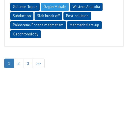
Gültekin Topuz
Özgün Makale
Western Anatolia
Subduction
Slab break-off
Post-collision
Paleocene-Eocene magmatism
Magmatic flare-up
Geochronology
1
2
3
>>