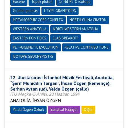
Eocene
Topuk pluton
Sr-Nd-Pb-O isotope
Granite genesis
I-TYPE GRANITOIDS
METAMORPHIC CORE COMPLEX
NORTH CHINA CRATON
WESTERN ANATOLIA
NORTHWESTERN ANATOLIA
EASTERN PONTIDES
SLAB BREAKOFF
PETROGENETIC EVOLUTION
RELATIVE CONTRIBUTIONS
ISOTOPE GEOCHEMISTRY
22. Uluslararası İstanbul Müzik Festivali, Anatolia,
“Şerif Muhiddin Targan”, İhsan Özgen (kemençe),
Serhan Aytan (ud), Yelda Özgen (çello)
İTÜ Maçka G Anfisi, 23 Haziran 1994
ANATOLİA, İHSAN ÖZGEN
Yelda Özgen Öztürk
Sanatsal Faaliyet
Diğer