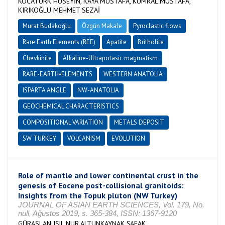
KOCATÜRK HÜSEYİN, KAYA MUSTAFA, KUMRAL MUSTAFA,
KIRIKOĞLU MEHMET SEZAİ
Murat Budakoğlu
Özgün Makale
Pyroclastic flows
Rare Earth Elements (REE)
Apatite
Britholite
Chevkinite
Alkaline-Ultrapotasic magmatism
RARE-EARTH-ELEMENTS
WESTERN ANATOLIA
ISPARTA ANGLE
NW-ANATOLIA
GEOCHEMICAL CHARACTERISTICS
COMPOSITIONAL VARIATION
METALS DEPOSIT
SW TURKEY
VOLCANISM
EVOLUTION
Role of mantle and lower continental crust in the
genesis of Eocene post-collisional granitoids:
Insights from the Topuk pluton (NW Turkey)
JOURNAL OF ASIAN EARTH SCIENCES, Vol. 179, No.
null, Ağustos 2019, s. 365-384, ISSN: 1367-9120
GÜRASLAN IŞIL NUR,ALTUNKAYNAK ŞAFAK